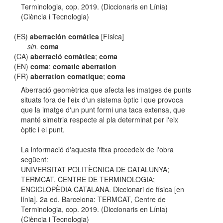
Terminologia, cop. 2019. (Diccionaris en Línia)
(Ciència i Tecnologia)
(ES)
aberración comática
[Física]
sin.
coma
(CA)
aberració comàtica
;
coma
(EN)
coma
;
comatic aberration
(FR)
aberration comatique
;
coma
Aberració geomètrica que afecta les imatges de punts
situats fora de l'eix d'un sistema òptic i que provoca
que la imatge d'un punt formi una taca extensa, que
manté simetria respecte al pla determinat per l'eix
òptic i el punt.
La informació d'aquesta fitxa procedeix de l'obra
següent:
UNIVERSITAT POLITÈCNICA DE CATALUNYA;
TERMCAT, CENTRE DE TERMINOLOGIA;
ENCICLOPÈDIA CATALANA. Diccionari de física [en
línia]. 2a ed. Barcelona: TERMCAT, Centre de
Terminologia, cop. 2019. (Diccionaris en Línia)
(Ciència i Tecnologia)