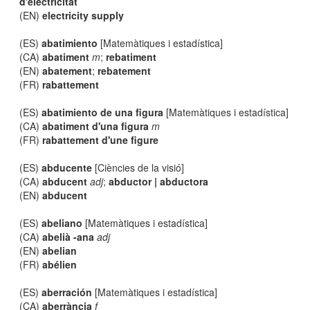
d'electricitat
(EN)
electricity supply
(ES)
abatimiento
[Matemàtiques i estadística]
(CA)
abatiment
m
;
rebatiment
(EN)
abatement
;
rebatement
(FR)
rabattement
(ES)
abatimiento de una figura
[Matemàtiques i estadística]
(CA)
abatiment d'una figura
m
(FR)
rabattement d'une figure
(ES)
abducente
[Ciències de la visió]
(CA)
abducent
adj
;
abductor | abductora
(EN)
abducent
(ES)
abeliano
[Matemàtiques i estadística]
(CA)
abelià -ana
adj
(EN)
abelian
(FR)
abélien
(ES)
aberración
[Matemàtiques i estadística]
(CA)
aberrància
f