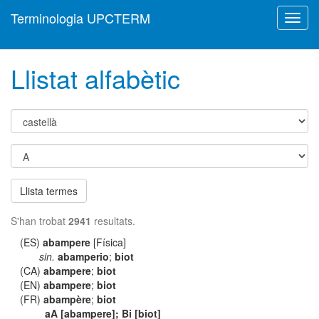
Terminologia UPCTERM
Toggl
navig
Llistat alfabètic
Llista termes
S'han trobat
2941
resultats.
(ES)
abampere
[Física]
sin.
abamperio
;
biot
(CA)
abampere
;
biot
(EN)
abampere
;
biot
(FR)
abampère
;
biot
aA [abampere]; Bi [biot]