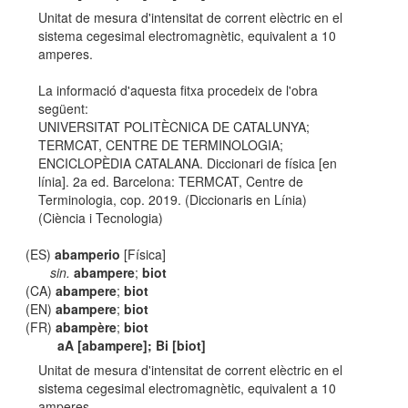
Unitat de mesura d'intensitat de corrent elèctric en el
sistema cegesimal electromagnètic, equivalent a 10
amperes.
La informació d'aquesta fitxa procedeix de l'obra
següent:
UNIVERSITAT POLITÈCNICA DE CATALUNYA;
TERMCAT, CENTRE DE TERMINOLOGIA;
ENCICLOPÈDIA CATALANA. Diccionari de física [en
línia]. 2a ed. Barcelona: TERMCAT, Centre de
Terminologia, cop. 2019. (Diccionaris en Línia)
(Ciència i Tecnologia)
(ES)
abamperio
[Física]
sin.
abampere
;
biot
(CA)
abampere
;
biot
(EN)
abampere
;
biot
(FR)
abampère
;
biot
aA [abampere]; Bi [biot]
Unitat de mesura d'intensitat de corrent elèctric en el
sistema cegesimal electromagnètic, equivalent a 10
amperes.