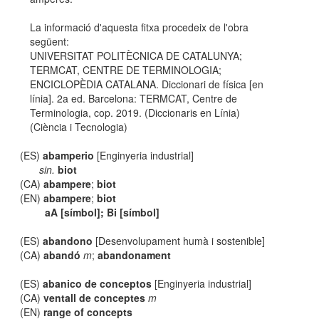
La informació d'aquesta fitxa procedeix de l'obra
següent:
UNIVERSITAT POLITÈCNICA DE CATALUNYA;
TERMCAT, CENTRE DE TERMINOLOGIA;
ENCICLOPÈDIA CATALANA. Diccionari de física [en
línia]. 2a ed. Barcelona: TERMCAT, Centre de
Terminologia, cop. 2019. (Diccionaris en Línia)
(Ciència i Tecnologia)
(ES)
abamperio
[Enginyeria industrial]
sin.
biot
(CA)
abampere
;
biot
(EN)
abampere
;
biot
aA [símbol]; Bi [símbol]
(ES)
abandono
[Desenvolupament humà i sostenible]
(CA)
abandó
m
;
abandonament
(ES)
abanico de conceptos
[Enginyeria industrial]
(CA)
ventall de conceptes
m
(EN)
range of concepts