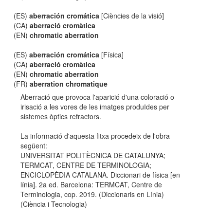
(ES)
aberración cromática
[Ciències de la visió]
(CA)
aberració cromàtica
(EN)
chromatic aberration
(ES)
aberración cromática
[Física]
(CA)
aberració cromàtica
(EN)
chromatic aberration
(FR)
aberration chromatique
Aberració que provoca l'aparició d'una coloració o
irisació a les vores de les imatges produïdes per
sistemes òptics refractors.
La informació d'aquesta fitxa procedeix de l'obra
següent:
UNIVERSITAT POLITÈCNICA DE CATALUNYA;
TERMCAT, CENTRE DE TERMINOLOGIA;
ENCICLOPÈDIA CATALANA. Diccionari de física [en
línia]. 2a ed. Barcelona: TERMCAT, Centre de
Terminologia, cop. 2019. (Diccionaris en Línia)
(Ciència i Tecnologia)