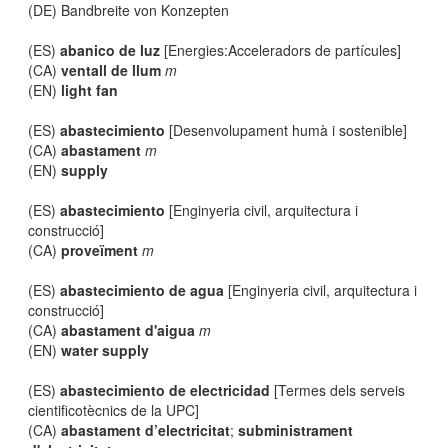
(DE) Bandbreite von Konzepten
(ES)
abanico de luz
[Energies:Acceleradors de partícules]
(CA)
ventall de llum
m
(EN)
light fan
(ES)
abastecimiento
[Desenvolupament humà i sostenible]
(CA)
abastament
m
(EN)
supply
(ES)
abastecimiento
[Enginyeria civil, arquitectura i
construcció]
(CA)
proveïment
m
(ES)
abastecimiento de agua
[Enginyeria civil, arquitectura i
construcció]
(CA)
abastament d'aigua
m
(EN)
water supply
(ES)
abastecimiento de electricidad
[Termes dels serveis
cientificotècnics de la UPC]
(CA)
abastament d’electricitat
;
subministrament