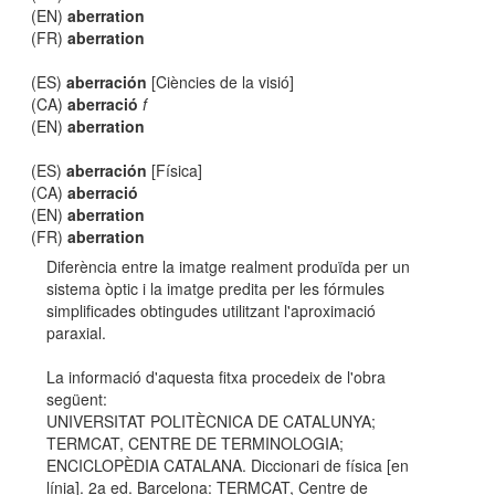
(EN)
aberration
(FR)
aberration
(ES)
aberración
[Ciències de la visió]
(CA)
aberració
f
(EN)
aberration
(ES)
aberración
[Física]
(CA)
aberració
(EN)
aberration
(FR)
aberration
Diferència entre la imatge realment produïda per un
sistema òptic i la imatge predita per les fórmules
simplificades obtingudes utilitzant l'aproximació
paraxial.
La informació d'aquesta fitxa procedeix de l'obra
següent:
UNIVERSITAT POLITÈCNICA DE CATALUNYA;
TERMCAT, CENTRE DE TERMINOLOGIA;
ENCICLOPÈDIA CATALANA. Diccionari de física [en
línia]. 2a ed. Barcelona: TERMCAT, Centre de