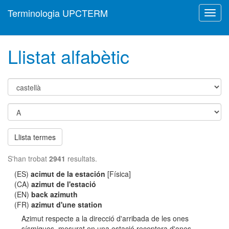
Terminologia UPCTERM
Toggl
navig
Llistat alfabètic
Llista termes
S'han trobat
2941
resultats.
(ES)
acimut de la estación
[Física]
(CA)
azimut de l'estació
(EN)
back azimuth
(FR)
azimut d'une station
Azimut respecte a la direcció d'arribada de les ones
sísmiques, mesurat en una estació receptora d'ones