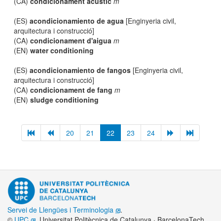
(CA)
condicionament acústic
m
(ES)
acondicionamiento de agua
[Enginyeria civil,
arquitectura i construcció]
(CA)
condicionament d'aigua
m
(EN)
water conditioning
(ES)
acondicionamiento de fangos
[Enginyeria civil,
arquitectura i construcció]
(CA)
condicionament de fang
m
(EN)
sludge conditioning
20
21
22
23
24
Servei de Llengües i Terminologia
.
©
UPC
. Universitat Politècnica de Catalunya · BarcelonaTech