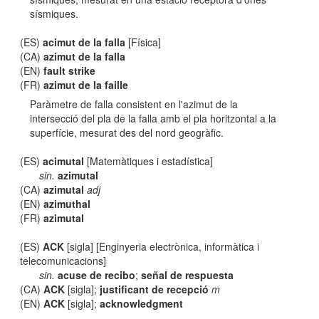
sísmiques.
(ES)
acimut de la falla
[Física]
(CA)
azimut de la falla
(EN)
fault strike
(FR)
azimut de la faille
Paràmetre de falla consistent en l'azimut de la
intersecció del pla de la falla amb el pla horitzontal a la
superfície, mesurat des del nord geogràfic.
(ES)
acimutal
[Matemàtiques i estadística]
sin.
azimutal
(CA)
azimutal
adj
(EN)
azimuthal
(FR)
azimutal
(ES)
ACK
[sigla] [Enginyeria electrònica, informàtica i
telecomunicacions]
sin.
acuse de recibo
;
señal de respuesta
(CA)
ACK
[sigla];
justificant de recepció
m
(EN)
ACK
[sigla];
acknowledgment