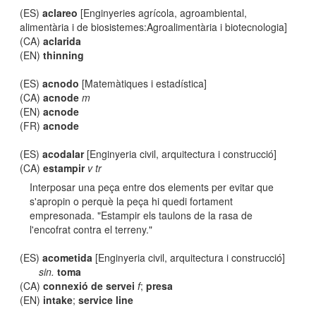
(ES)
aclareo
[Enginyeries agrícola, agroambiental,
alimentària i de biosistemes:Agroalimentària i biotecnologia]
(CA)
aclarida
(EN)
thinning
(ES)
acnodo
[Matemàtiques i estadística]
(CA)
acnode
m
(EN)
acnode
(FR)
acnode
(ES)
acodalar
[Enginyeria civil, arquitectura i construcció]
(CA)
estampir
v tr
Interposar una peça entre dos elements per evitar que
s'apropin o perquè la peça hi quedi fortament
empresonada. "Estampir els taulons de la rasa de
l'encofrat contra el terreny."
(ES)
acometida
[Enginyeria civil, arquitectura i construcció]
sin.
toma
(CA)
connexió de servei
f
;
presa
(EN)
intake
;
service line