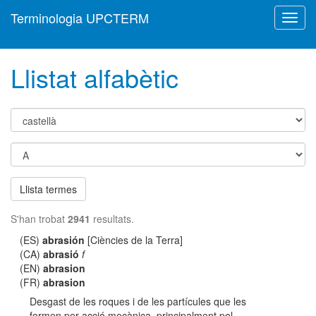
Terminologia UPCTERM
Toggl
navig
Llistat alfabètic
Llista termes
S'han trobat
2941
resultats.
(ES)
abrasión
[Ciències de la Terra]
(CA)
abrasió
f
(EN)
abrasion
(FR)
abrasion
Desgast de les roques i de les partícules que les
formen per acció mecànica, principalment pel