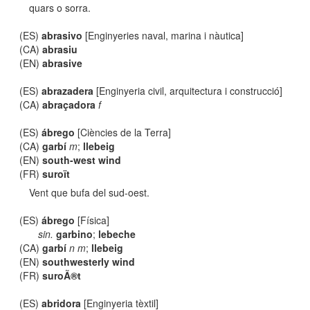
quars o sorra.
(ES)
abrasivo
[Enginyeries naval, marina i nàutica]
(CA)
abrasiu
(EN)
abrasive
(ES)
abrazadera
[Enginyeria civil, arquitectura i construcció]
(CA)
abraçadora
f
(ES)
ábrego
[Ciències de la Terra]
(CA)
garbí
m
;
llebeig
(EN)
south-west wind
(FR)
suroït
Vent que bufa del sud-oest.
(ES)
ábrego
[Física]
sin.
garbino
;
lebeche
(CA)
garbí
n m
;
llebeig
(EN)
southwesterly wind
(FR)
suroÃ®t
(ES)
abridora
[Enginyeria tèxtil]