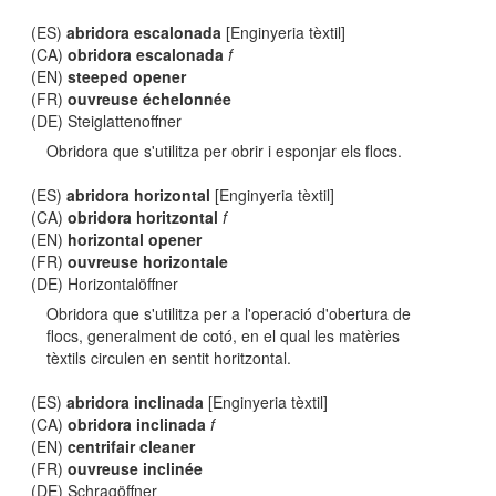
(ES)
abridora escalonada
[Enginyeria tèxtil]
(CA)
obridora escalonada
f
(EN)
steeped opener
(FR)
ouvreuse échelonnée
(DE) Steiglattenoffner
Obridora que s'utilitza per obrir i esponjar els flocs.
(ES)
abridora horizontal
[Enginyeria tèxtil]
(CA)
obridora horitzontal
f
(EN)
horizontal opener
(FR)
ouvreuse horizontale
(DE) Horizontalöffner
Obridora que s'utilitza per a l'operació d'obertura de
flocs, generalment de cotó, en el qual les matèries
tèxtils circulen en sentit horitzontal.
(ES)
abridora inclinada
[Enginyeria tèxtil]
(CA)
obridora inclinada
f
(EN)
centrifair cleaner
(FR)
ouvreuse inclinée
(DE) Schragöffner