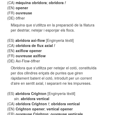
(CA)
màquina obridora
;
obridora
f
(EN)
opener
(FR)
ouvreuse
(DE) öffner
Màquina que s'utilitza en la preparació de la filatura
per destriar, netejar i esponjar els flocs.
(ES)
abridora axi-flow
[Enginyeria tèxtil]
(CA)
obridora de flux axial
f
(EN)
axiflow opener
(FR)
ouvreuse axiflow
(DE) Axi-Flow-öffner
Obridora que s'utilitza per netejar el cotó, constituïda
per dos cilindres eriçats de puntes que giren
ràpidament batent el cotó, introduït per un corrent
d'aire en sentit axial, i separant-ne les impureses.
(ES)
abridora Crighton
[Enginyeria tèxtil]
sin.
abridora vertical
(CA)
obridora Crighton
f
;
obridora vertical
(EN)
Crighton opener
;
vertical opener
(FR)
ouvreuse Crighton
;
ouvreuse verticale