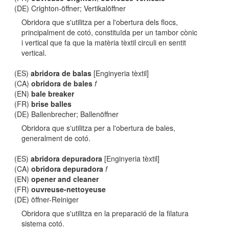
(DE) Crighton-öffner; Vertikalöffner
Obridora que s'utilitza per a l'obertura dels flocs,
principalment de cotó, constituïda per un tambor cònic
i vertical que fa que la matèria tèxtil circuli en sentit
vertical.
(ES)
abridora de balas
[Enginyeria tèxtil]
(CA)
obridora de bales
f
(EN)
bale breaker
(FR)
brise balles
(DE) Ballenbrecher; Ballenöffner
Obridora que s'utilitza per a l'obertura de bales,
generalment de cotó.
(ES)
abridora depuradora
[Enginyeria tèxtil]
(CA)
obridora depuradora
f
(EN)
opener and cleaner
(FR)
ouvreuse-nettoyeuse
(DE) öffner-Reiniger
Obridora que s'utilitza en la preparació de la filatura
sistema cotó.