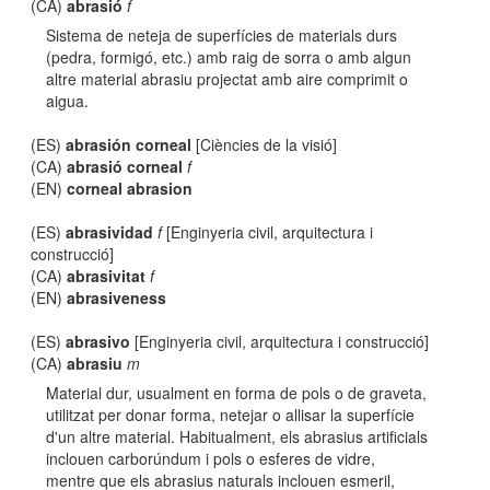
(CA)
abrasió
f
Sistema de neteja de superfícies de materials durs
(pedra, formigó, etc.) amb raig de sorra o amb algun
altre material abrasiu projectat amb aire comprimit o
aigua.
(ES)
abrasión corneal
[Ciències de la visió]
(CA)
abrasió corneal
f
(EN)
corneal abrasion
(ES)
abrasividad
f
[Enginyeria civil, arquitectura i
construcció]
(CA)
abrasivitat
f
(EN)
abrasiveness
(ES)
abrasivo
[Enginyeria civil, arquitectura i construcció]
(CA)
abrasiu
m
Material dur, usualment en forma de pols o de graveta,
utilitzat per donar forma, netejar o allisar la superfície
d'un altre material. Habitualment, els abrasius artificials
inclouen carborúndum i pols o esferes de vidre,
mentre que els abrasius naturals inclouen esmeril,