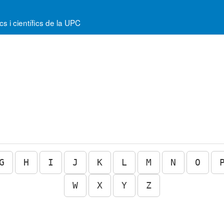
 i científics de la UPC
G
H
I
J
K
L
M
N
O
W
X
Y
Z