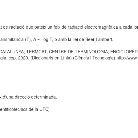
t de radiació que pateix un feix de radiació electromagnètica a cada l
transmitància (T), A = -log T, o amb la llei de Beer-Lambert.
E CATALUNYA; TERMCAT, CENTRE DE TERMINOLOGIA; ENCICLOPÈDIA CA
 cop. 2020. (Diccionaris en Línia) (Ciència i Tecnologia) http://www.t
ix d'una direcció determinada.
entificotècnics de la UPC]