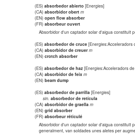
(ES)
absorbedor abierto
[Energies]
(CA)
absorbidor obert
m
(EN)
open flow absorber
(FR)
absorbeur ouvert
Absorbidor d'un captador solar d'aigua constituït 
(ES)
absorbedor de cruce
[Energies:Acceleradors d
(CA)
absorbidor de creuer
m
(EN)
crotch absorber
(ES)
absorbedor de haz
[Energies:Acceleradors de 
(CA)
absorbidor de feix
m
(EN)
beam dump
(ES)
absorbedor de parrilla
[Energies]
sin.
absorbedor de retícula
(CA)
absorbidor de graella
m
(EN)
grid absorber
(FR)
absorbeur réticulé
Absorbidor d'un captador solar d'aigua constituït p
generalment, van soldades unes aletes per augmen