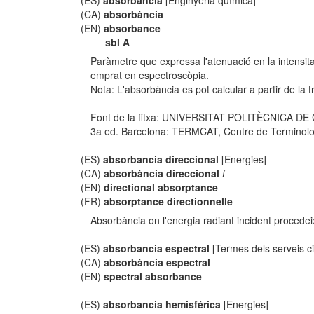
(ES)
absorbancia
[Enginyeria química]
(CA)
absorbància
(EN)
absorbance
sbl A
Paràmetre que expressa l'atenuació en la intensita
emprat en espectroscòpia.
Nota: L'absorbància es pot calcular a partir de la 
Font de la fitxa: UNIVERSITAT POLITÈCNICA D
3a ed. Barcelona: TERMCAT, Centre de Terminologia,
(ES)
absorbancia direccional
[Energies]
(CA)
absorbància direccional
f
(EN)
directional absorptance
(FR)
absorptance directionnelle
Absorbància on l'energia radiant incident procede
(ES)
absorbancia espectral
[Termes dels serveis ci
(CA)
absorbància espectral
(EN)
spectral absorbance
(ES)
absorbancia hemisférica
[Energies]