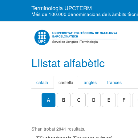
Terminologia UPCTERM
Més de 100.000 denominacions dels àmbits tècnics
Llistat alfabètic
català
castellà
anglès
francès
A
B
C
D
E
F
S'han trobat
2941
resultats.