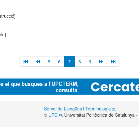
strucció]
le]
5
6
7
8
9
Servei de Llengües i Terminologia
.
©
UPC
. Universitat Politècnica de Catalunya 