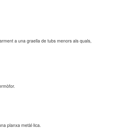
cularment a una graella de tubs menors als quals,
ermòfor.
una planxa metàl·lica.