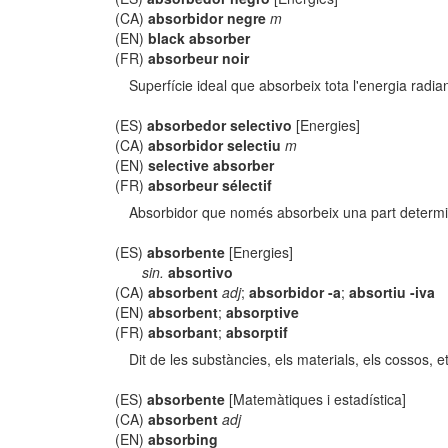
(CA)
absorbidor negre
m
(EN)
black absorber
(FR)
absorbeur noir
Superfície ideal que absorbeix tota l'energia radian
(ES)
absorbedor selectivo
[Energies]
(CA)
absorbidor selectiu
m
(EN)
selective absorber
(FR)
absorbeur sélectif
Absorbidor que només absorbeix una part determina
(ES)
absorbente
[Energies]
sin.
absortivo
(CA)
absorbent
adj
;
absorbidor -a
;
absortiu -iva
(EN)
absorbent
;
absorptive
(FR)
absorbant
;
absorptif
Dit de les substàncies, els materials, els cossos, e
(ES)
absorbente
[Matemàtiques i estadística]
(CA)
absorbent
adj
(EN)
absorbing