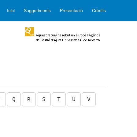
Inici
Suggeriments
Presentació
Crèdits
P
Q
R
S
T
U
V