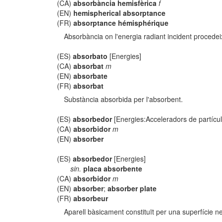
(CA)
absorbància hemisfèrica
f
(EN)
hemispherical absorptance
(FR)
absorptance hémisphérique
Absorbància on l'energia radiant incident procedei
(ES)
absorbato
[Energies]
(CA)
absorbat
m
(EN)
absorbate
(FR)
absorbat
Substància absorbida per l'absorbent.
(ES)
absorbedor
[Energies:Acceleradors de partícul
(CA)
absorbidor
m
(EN)
absorber
(ES)
absorbedor
[Energies]
sin.
placa absorbente
(CA)
absorbidor
m
(EN)
absorber
;
absorber plate
(FR)
absorbeur
Aparell bàsicament constituït per una superfície ne