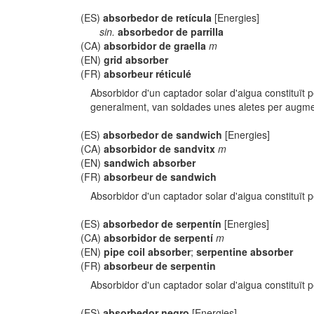
(ES)
absorbedor de retícula
[Energies]
sin.
absorbedor de parrilla
(CA)
absorbidor de graella
m
(EN)
grid absorber
(FR)
absorbeur réticulé
Absorbidor d'un captador solar d'aigua constituït p
generalment, van soldades unes aletes per augmen
(ES)
absorbedor de sandwich
[Energies]
(CA)
absorbidor de sandvitx
m
(EN)
sandwich absorber
(FR)
absorbeur de sandwich
Absorbidor d'un captador solar d'aigua constituït p
(ES)
absorbedor de serpentín
[Energies]
(CA)
absorbidor de serpentí
m
(EN)
pipe coil absorber
;
serpentine absorber
(FR)
absorbeur de serpentin
Absorbidor d'un captador solar d'aigua constituït p
(ES)
absorbedor negro
[Energies]