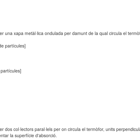
per una xapa metàl·lica ondulada per damunt de la qual circula el termòf
e partícules]
partícules]
er dos col·lectors paral·lels per on circula el termòfor, units perpendi
tar la superfície d'absorció.