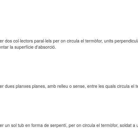
er dos col·lectors paral·lels per on circula el termòfor, units perpendi
tar la superfície d'absorció.
er dues planxes planes, amb relleu o sense, entre les quals circula el t
er un sol tub en forma de serpentí, per on circula el termòfor, soldat a 