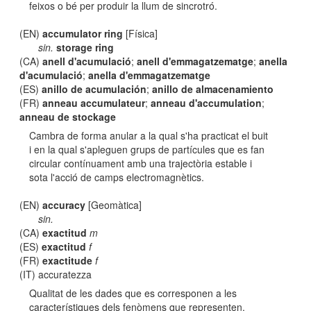
feixos o bé per produir la llum de sincrotró.
(EN)
accumulator ring
[Física]
sin.
storage ring
(CA)
anell d'acumulació
;
anell d'emmagatzematge
;
anella
d'acumulació
;
anella d'emmagatzematge
(ES)
anillo de acumulación
;
anillo de almacenamiento
(FR)
anneau accumulateur
;
anneau d'accumulation
;
anneau de stockage
Cambra de forma anular a la qual s'ha practicat el buit
i en la qual s'apleguen grups de partícules que es fan
circular contínuament amb una trajectòria estable i
sota l'acció de camps electromagnètics.
(EN)
accuracy
[Geomàtica]
sin.
(CA)
exactitud
m
(ES)
exactitud
f
(FR)
exactitude
f
(IT) accuratezza
Qualitat de les dades que es corresponen a les
característiques dels fenòmens que representen.