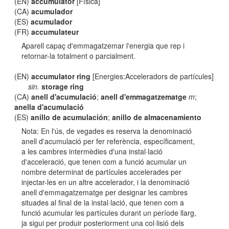
(EN)
accumulator
[Física]
(CA)
acumulador
(ES)
acumulador
(FR)
accumulateur
Aparell capaç d'emmagatzemar l'energia que rep i
retornar-la totalment o parcialment.
(EN)
accumulator ring
[Energies:Acceleradors de partícules]
sin.
storage ring
(CA)
anell d'acumulació
;
anell d'emmagatzematge
m
;
anella d'acumulació
(ES)
anillo de acumulación
;
anillo de almacenamiento
Nota: En l'ús, de vegades es reserva la denominació
anell d'acumulació per fer referència, específicament,
a les cambres intermèdies d'una instal·lació
d'acceleració, que tenen com a funció acumular un
nombre determinat de partícules accelerades per
injectar-les en un altre accelerador, i la denominació
anell d'emmagatzematge per designar les cambres
situades al final de la instal·lació, que tenen com a
funció acumular les partícules durant un període llarg,
ja sigui per produir posteriorment una col·lisió dels