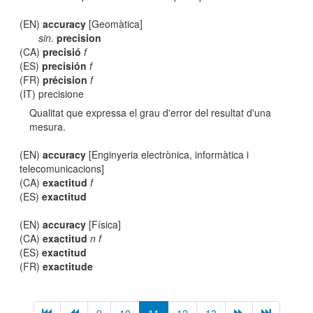
(EN)
accuracy
[Geomàtica]
sin.
precision
(CA)
precisió
f
(ES)
precisión
f
(FR)
précision
f
(IT) precisione
Qualitat que expressa el grau d'error del resultat d'una
mesura.
(EN)
accuracy
[Enginyeria electrònica, informàtica i
telecomunicacions]
(CA)
exactitud
f
(ES)
exactitud
(EN)
accuracy
[Física]
(CA)
exactitud
n f
(ES)
exactitud
(FR)
exactitude