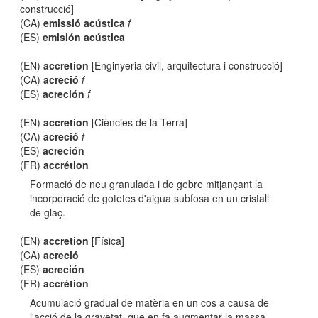
construcció]
(CA)
emissió acústica
f
(ES)
emisión acústica
(EN)
accretion
[Enginyeria civil, arquitectura i construcció]
(CA)
acreció
f
(ES)
acreción
f
(EN)
accretion
[Ciències de la Terra]
(CA)
acreció
f
(ES)
acreción
(FR)
accrétion
Formació de neu granulada i de gebre mitjançant la
incorporació de gotetes d'aigua subfosa en un cristall
de glaç.
(EN)
accretion
[Física]
(CA)
acreció
(ES)
acreción
(FR)
accrétion
Acumulació gradual de matèria en un cos a causa de
l'acció de la gravetat, que en fa augmentar la massa.