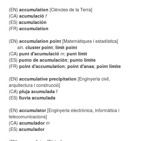
(EN)
accumulation
[Ciències de la Terra]
(CA)
acumulació
f
(ES)
acumulación
(FR)
accumulation
(EN)
accumulation point
[Matemàtiques i estadística]
sin.
cluster point
;
limit point
(CA)
punt d'acumulació
m
;
punt límit
(ES)
punto de acumulación
;
punto límite
(FR)
point d'accumulation
;
point d'anas
;
point limite
(EN)
accumulative precipitation
[Enginyeria civil,
arquitectura i construcció]
(CA)
pluja acumulada
f
(ES)
lluvia acumulada
(EN)
accumulator
[Enginyeria electrònica, informàtica i
telecomunicacions]
(CA)
acumulador
m
(ES)
acumulador