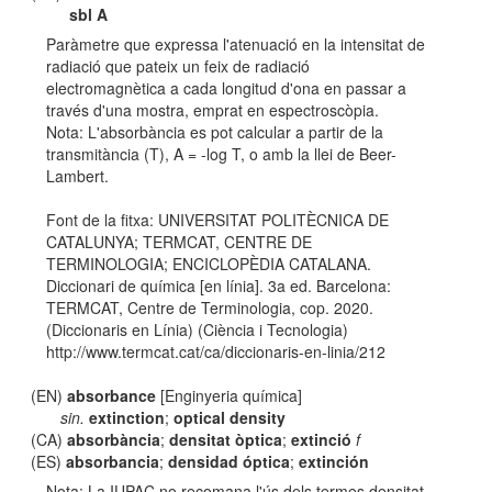
sbl A
Paràmetre que expressa l'atenuació en la intensitat de
radiació que pateix un feix de radiació
electromagnètica a cada longitud d'ona en passar a
través d'una mostra, emprat en espectroscòpia.
Nota: L'absorbància es pot calcular a partir de la
transmitància (T), A = -log T, o amb la llei de Beer-
Lambert.
Font de la fitxa: UNIVERSITAT POLITÈCNICA DE
CATALUNYA; TERMCAT, CENTRE DE
TERMINOLOGIA; ENCICLOPÈDIA CATALANA.
Diccionari de química [en línia]. 3a ed. Barcelona:
TERMCAT, Centre de Terminologia, cop. 2020.
(Diccionaris en Línia) (Ciència i Tecnologia)
http://www.termcat.cat/ca/diccionaris-en-linia/212
(EN)
absorbance
[Enginyeria química]
sin.
extinction
;
optical density
(CA)
absorbància
;
densitat òptica
;
extinció
f
(ES)
absorbancia
;
densidad óptica
;
extinción
Nota: La IUPAC no recomana l'ús dels termes densitat