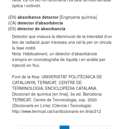
òptica i extinció.
(EN)
absorbance detector
[Enginyeria química]
(CA)
detector d'absorbància
(ES)
detector de absorbancia
Detector que mesura la disminució de la intensitat d'un
feix de radiació quan travessa una cel·la per on circula
la fase mòbil.
Nota: Habitualment, un detector d'absorbància
s'empra en cromatografia de líquids i en anàlisi per
injecció en flux.
Font de la fitxa: UNIVERSITAT POLITÈCNICA DE
CATALUNYA; TERMCAT, CENTRE DE
TERMINOLOGIA; ENCICLOPÈDIA CATALANA.
Diccionari de química [en línia]. 3a ed. Barcelona:
TERMCAT, Centre de Terminologia, cop. 2020.
(Diccionaris en Línia) (Ciència i Tecnologia)
http://www.termcat.cat/ca/diccionaris-en-linia/212