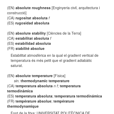
(EN)
absolute roughness
[Enginyeria civil, arquitectura i
construcció]
(CA)
rugositat absoluta
f
(ES)
rugosidad absoluta
(EN)
absolute stability
[Ciències de la Terra]
(CA)
estabilitat absoluta
f
(ES)
estabilidad absoluta
(FR)
stabilité absolue
Estabilitat atmosfèrica en la qual el gradient vertical de
temperatura és més petit que el gradient adiabàtic
saturat.
(EN)
absolute temperature
[Física]
sin.
thermodynamic temperature
(CA)
temperatura absoluta
n f
;
temperatura
termodinàmica
(ES)
temperatura absoluta
;
temperatura termodinámica
(FR)
température absolue
;
température
thermodynamique
Font de la fitxa: UNIVERSITAT POLITÈCNICA DE