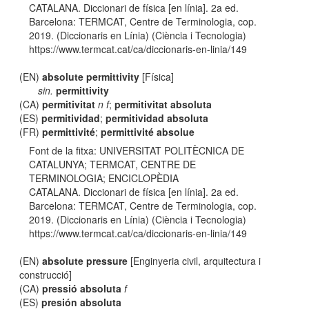
CATALANA. Diccionari de física [en línia]. 2a ed.
Barcelona: TERMCAT, Centre de Terminologia, cop.
2019. (Diccionaris en Línia) (Ciència i Tecnologia)
https://www.termcat.cat/ca/diccionaris-en-linia/149
(EN)
absolute permittivity
[Física]
sin.
permittivity
(CA)
permitivitat
n f
;
permitivitat absoluta
(ES)
permitividad
;
permitividad absoluta
(FR)
permittivité
;
permittivité absolue
Font de la fitxa: UNIVERSITAT POLITÈCNICA DE
CATALUNYA; TERMCAT, CENTRE DE
TERMINOLOGIA; ENCICLOPÈDIA
CATALANA. Diccionari de física [en línia]. 2a ed.
Barcelona: TERMCAT, Centre de Terminologia, cop.
2019. (Diccionaris en Línia) (Ciència i Tecnologia)
https://www.termcat.cat/ca/diccionaris-en-linia/149
(EN)
absolute pressure
[Enginyeria civil, arquitectura i
construcció]
(CA)
pressió absoluta
f
(ES)
presión absoluta