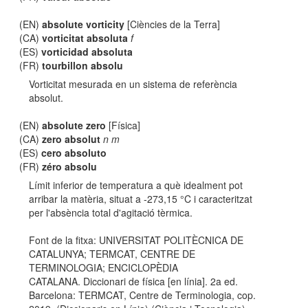
(EN)
absolute vorticity
[Ciències de la Terra]
(CA)
vorticitat absoluta
f
(ES)
vorticidad absoluta
(FR)
tourbillon absolu
Vorticitat mesurada en un sistema de referència
absolut.
(EN)
absolute zero
[Física]
(CA)
zero absolut
n m
(ES)
cero absoluto
(FR)
zéro absolu
Límit inferior de temperatura a què idealment pot
arribar la matèria, situat a -273,15 °C i caracteritzat
per l'absència total d'agitació tèrmica.
Font de la fitxa: UNIVERSITAT POLITÈCNICA DE
CATALUNYA; TERMCAT, CENTRE DE
TERMINOLOGIA; ENCICLOPÈDIA
CATALANA. Diccionari de física [en línia]. 2a ed.
Barcelona: TERMCAT, Centre de Terminologia, cop.