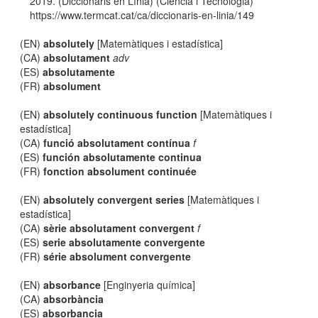
2019. (Diccionaris en Línia) (Ciència i Tecnologia)
https://www.termcat.cat/ca/diccionaris-en-linia/149
(EN)
absolutely
[Matemàtiques i estadística]
(CA)
absolutament
adv
(ES)
absolutamente
(FR)
absolument
(EN)
absolutely continuous function
[Matemàtiques i
estadística]
(CA)
funció absolutament contínua
f
(ES)
función absolutamente continua
(FR)
fonction absolument continuée
(EN)
absolutely convergent series
[Matemàtiques i
estadística]
(CA)
sèrie absolutament convergent
f
(ES)
serie absolutamente convergente
(FR)
série absolument convergente
(EN)
absorbance
[Enginyeria química]
(CA)
absorbància
(ES)
absorbancia