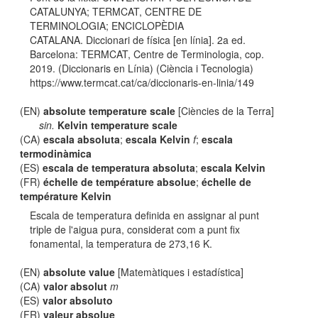
CATALUNYA; TERMCAT, CENTRE DE
TERMINOLOGIA; ENCICLOPÈDIA
CATALANA. Diccionari de física [en línia]. 2a ed.
Barcelona: TERMCAT, Centre de Terminologia, cop.
2019. (Diccionaris en Línia) (Ciència i Tecnologia)
https://www.termcat.cat/ca/diccionaris-en-linia/149
(EN)
absolute temperature scale
[Ciències de la Terra]
sin.
Kelvin temperature scale
(CA)
escala absoluta
;
escala Kelvin
f
;
escala
termodinàmica
(ES)
escala de temperatura absoluta
;
escala Kelvin
(FR)
échelle de température absolue
;
échelle de
température Kelvin
Escala de temperatura definida en assignar al punt
triple de l'aigua pura, considerat com a punt fix
fonamental, la temperatura de 273,16 K.
(EN)
absolute value
[Matemàtiques i estadística]
(CA)
valor absolut
m
(ES)
valor absoluto
(FR)
valeur absolue