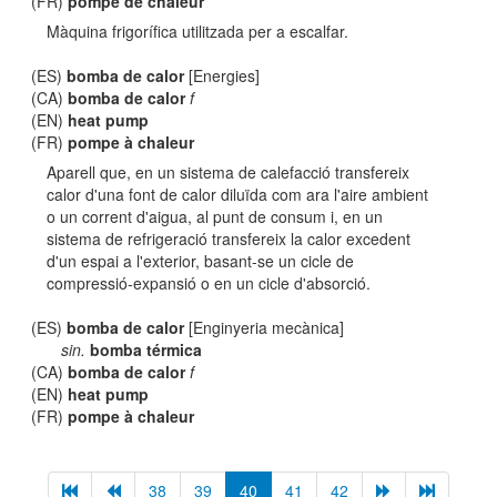
(FR)
pompe de chaleur
Màquina frigorífica utilitzada per a escalfar.
(ES)
bomba de calor
[Energies]
(CA)
bomba de calor
f
(EN)
heat pump
(FR)
pompe à chaleur
Aparell que, en un sistema de calefacció transfereix
calor d'una font de calor diluïda com ara l'aire ambient
o un corrent d'aigua, al punt de consum i, en un
sistema de refrigeració transfereix la calor excedent
d'un espai a l'exterior, basant-se un cicle de
compressió-expansió o en un cicle d'absorció.
(ES)
bomba de calor
[Enginyeria mecànica]
sin.
bomba térmica
(CA)
bomba de calor
f
(EN)
heat pump
(FR)
pompe à chaleur
38
39
40
41
42