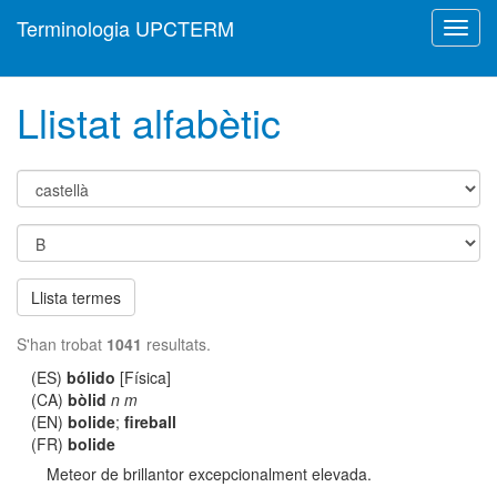
Terminologia UPCTERM
Toggl
navig
Llistat alfabètic
Llista termes
S'han trobat
1041
resultats.
(ES)
bólido
[Física]
(CA)
bòlid
n m
(EN)
bolide
;
fireball
(FR)
bolide
Meteor de brillantor excepcionalment elevada.