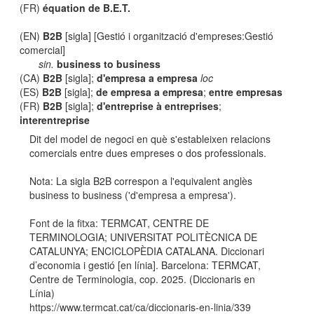
(FR)
équation de B.E.T.
(EN)
B2B
[sigla] [Gestió i organització d'empreses:Gestió
comercial]
sin.
business to business
(CA)
B2B
[sigla];
d'empresa a empresa
loc
(ES)
B2B
[sigla];
de empresa a empresa
;
entre empresas
(FR)
B2B
[sigla];
d'entreprise à entreprises
;
interentreprise
Dit del model de negoci en què s'estableixen relacions
comercials entre dues empreses o dos professionals.
Nota: La sigla B2B correspon a l'equivalent anglès
business to business ('d'empresa a empresa').
Font de la fitxa: TERMCAT, CENTRE DE
TERMINOLOGIA; UNIVERSITAT POLITÈCNICA DE
CATALUNYA; ENCICLOPÈDIA CATALANA. Diccionari
d’economia i gestió [en línia]. Barcelona: TERMCAT,
Centre de Terminologia, cop. 2025. (Diccionaris en
Línia)
https://www.termcat.cat/ca/diccionaris-en-linia/339