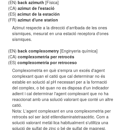
(EN)
back azimuth
[Física]
(CA)
azimut de l'estació
(ES)
acimut de la estación
(FR)
azimut d'une station
Azimut respecte a la direcció d'arribada de les ones
sísmiques, mesurat en una estació receptora d'ones
sísmiques.
(EN)
back complexometry
[Enginyeria química]
(CA)
complexometria per retrocés
(ES)
complexometría por retroceso
Complexometria en què s'empra un excés d'agent
complexant quan el catió que cal determinar no és
estable en solució al pH necessari per a la formació
del complex, o bé quan no es disposa d'un indicador
adient i cal determinar l'agent complexant que no ha
reaccionat amb una solució valorant que conté un altre
catió.
Nota: L'agent complexant en una complexometria per
retrocés sol ser àcid etilendiaminatetraacètic. Com a
solució valorant metàl·lica habitualment s'utilitza una
solució de sulfat de zinc o bé de sulfat de magnesi.