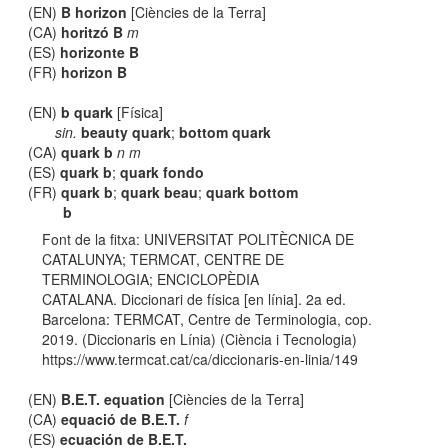
(EN)
B horizon
[Ciències de la Terra]
(CA)
horitzó B
m
(ES)
horizonte B
(FR)
horizon B
(EN)
b quark
[Física]
sin.
beauty quark
;
bottom quark
(CA)
quark b
n m
(ES)
quark b
;
quark fondo
(FR)
quark b
;
quark beau
;
quark bottom
b
Font de la fitxa: UNIVERSITAT POLITÈCNICA DE
CATALUNYA; TERMCAT, CENTRE DE
TERMINOLOGIA; ENCICLOPÈDIA
CATALANA. Diccionari de física [en línia]. 2a ed.
Barcelona: TERMCAT, Centre de Terminologia, cop.
2019. (Diccionaris en Línia) (Ciència i Tecnologia)
https://www.termcat.cat/ca/diccionaris-en-linia/149
(EN)
B.E.T. equation
[Ciències de la Terra]
(CA)
equació de B.E.T.
f
(ES)
ecuación de B.E.T.