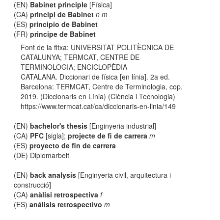
(EN)
Babinet principle
[Física]
(CA)
principi de Babinet
n m
(ES)
principio de Babinet
(FR)
principe de Babinet
Font de la fitxa: UNIVERSITAT POLITÈCNICA DE
CATALUNYA; TERMCAT, CENTRE DE
TERMINOLOGIA; ENCICLOPÈDIA
CATALANA. Diccionari de física [en línia]. 2a ed.
Barcelona: TERMCAT, Centre de Terminologia, cop.
2019. (Diccionaris en Línia) (Ciència i Tecnologia)
https://www.termcat.cat/ca/diccionaris-en-linia/149
(EN)
bachelor's thesis
[Enginyeria industrial]
(CA)
PFC
[sigla];
projecte de fi de carrera
m
(ES)
proyecto de fin de carrera
(DE) Diplomarbeit
(EN)
back analysis
[Enginyeria civil, arquitectura i
construcció]
(CA)
anàlisi retrospectiva
f
(ES)
análisis retrospectivo
m