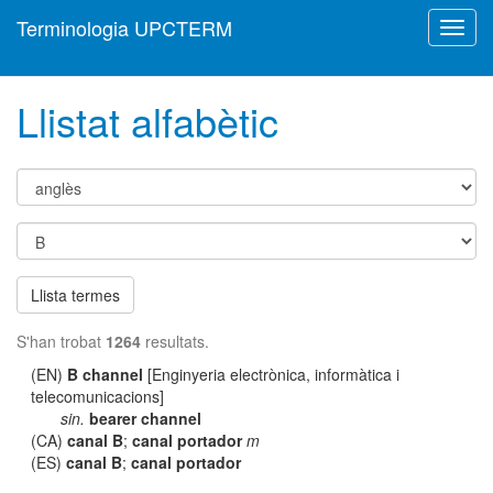
Terminologia UPCTERM
Toggl
navig
Llistat alfabètic
Llista termes
S'han trobat
1264
resultats.
(EN)
B channel
[Enginyeria electrònica, informàtica i
telecomunicacions]
sin.
bearer channel
(CA)
canal B
;
canal portador
m
(ES)
canal B
;
canal portador