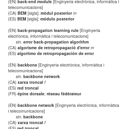
(EN)
back-end module
[Enginyeria electrònica, informàtica i
telecomunicacions]
(CA)
BEM
[sigla];
mòdul posterior
m
(ES)
BEM
[sigla];
módulo posterior
(EN)
back-propagation learning rule
[Enginyeria
electrònica, informàtica i telecomunicacions]
sin.
error back-propagation algorithm
(CA)
algorisme de retropropagació d'error
m
(ES)
algoritmo de retropropagación de error
(EN)
backbone
[Enginyeria electrònica, informàtica i
telecomunicacions]
sin.
backbone network
(CA)
xarxa troncal
f
(ES)
red troncal
(FR)
épine dorsale
;
réseau fédérateur
(EN)
backbone network
[Enginyeria electrònica, informàtica
i telecomunicacions]
sin.
backbone
(CA)
xarxa troncal
f
(ES)
red troncal