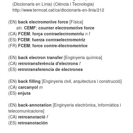
(Diccionaris en Línia) (Ciència i Tecnologia)
http://www.termcat.cat/ca/diccionaris-en-linia/212
(EN)
back electromotive force
[Física]
sin.
CEMF
;
counter electromotive force
(CA)
FCEM
;
força contraelectromotriu
n f
(ES)
FCEM
;
fuerza contraelectromotriz
(FR)
FCEM
;
force contre-électromotrice
(EN)
back electron transfer
[Enginyeria química]
(CA)
retrotransferència d'electrons
f
(ES)
retrotransferencia de electrones
(EN)
back filling
[Enginyeria civil, arquitectura i construcció]
(CA)
carcanyol
m
(ES)
enjuta
(EN)
back-annotation
[Enginyeria electrònica, informàtica i
telecomunicacions]
(CA)
retroanotació
f
(ES)
retroanotación