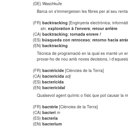
(DE) Waschkufe
Barca on s'immergeixen les fibres per al seu renta
(FR)
backtracking
[Enginyeria electrònica, informàt
sin.
exploration à l'envers
;
retour arrière
(CA)
backtracking
;
tornada enrere
f
(ES)
búsqueda con retroceso
;
retorno hacia atrá
(EN)
backtracking
Tècnica de programació en la qual es manté un enre
provar-ho de nou amb noves decisions, i d'aquesta 
(FR)
bactéricide
[Ciències de la Terra]
(CA)
bactericida
adj
(ES)
bactericida
(EN)
bactericidal
Qualsevol agent químic o físic que pot causar la mo
(FR)
bactérie
[Ciències de la Terra]
(CA)
bacteri
m
(ES)
bacteria
(EN)
bacterium