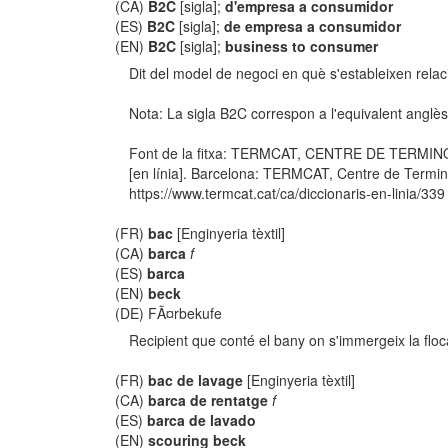
(CA)
B2C
[sigla];
d'empresa a consumidor
(ES)
B2C
[sigla];
de empresa a consumidor
(EN)
B2C
[sigla];
business to consumer
Dit del model de negoci en què s'estableixen relac
Nota: La sigla B2C correspon a l'equivalent anglè
Font de la fitxa: TERMCAT, CENTRE DE TERMIN
[en línia]. Barcelona: TERMCAT, Centre de Termino
https://www.termcat.cat/ca/diccionaris-en-linia/339
(FR)
bac
[Enginyeria tèxtil]
(CA)
barca
f
(ES)
barca
(EN)
beck
(DE) FÃ¤rbekufe
Recipient que conté el bany on s'immergeix la floca, e
(FR)
bac de lavage
[Enginyeria tèxtil]
(CA)
barca de rentatge
f
(ES)
barca de lavado
(EN)
scouring beck