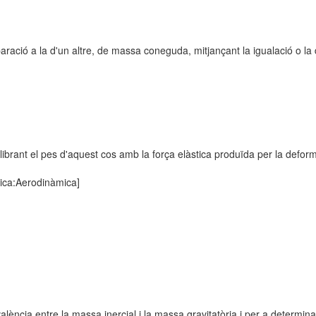
ació a la d'un altre, de massa coneguda, mitjançant la igualació o la d
brant el pes d'aquest cos amb la força elàstica produïda per la deform
ica:Aerodinàmica]
alència entre la massa inercial i la massa gravitatòria i per a determina