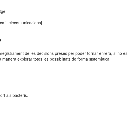
tge.
ica i telecomunicacions]
s
gistrament de les decisions preses per poder tornar enrera, si no es pot
manera explorar totes les possibilitats de forma sistemàtica.
rt als bacteris.