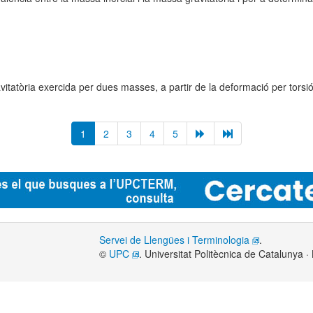
tatòria exercida per dues masses, a partir de la deformació per torsió d
1
2
3
4
5
Servei de Llengües i Terminologia
.
©
UPC
. Universitat Politècnica de Catalunya 