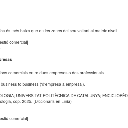
ica és més baixa que en les zones del seu voltant al mateix nivell.
estió comercial]
e
presas
cions comercials entre dues empreses o dos professionals.
s business to business ('d'empresa a empresa').
OLOGIA; UNIVERSITAT POLITÈCNICA DE CATALUNYA; ENCICLOPÈDIA C
logia, cop. 2025. (Diccionaris en Línia)
estió comercial]