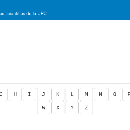
 i científics de la UPC
G
H
I
J
K
L
M
N
O
W
X
Y
Z