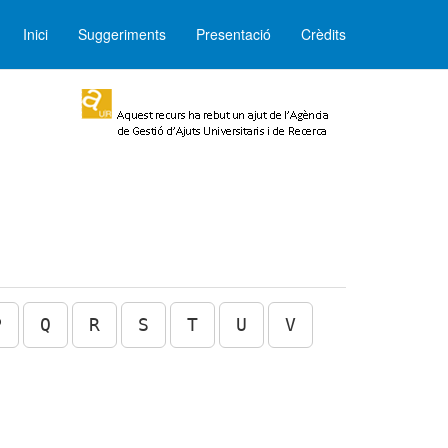
Inici
Suggeriments
Presentació
Crèdits
P
Q
R
S
T
U
V