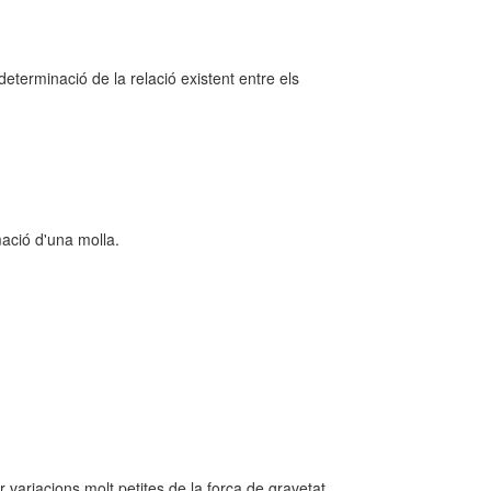
eterminació de la relació existent entre els
ació d'una molla.
r variacions molt petites de la força de gravetat.