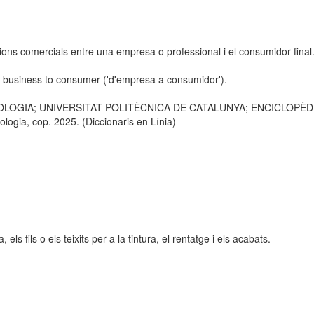
ions comercials entre una empresa o professional i el consumidor final
s business to consumer ('d'empresa a consumidor').
OLOGIA; UNIVERSITAT POLITÈCNICA DE CATALUNYA; ENCICLOPÈDIA C
logia, cop. 2025. (Diccionaris en Línia)
ls fils o els teixits per a la tintura, el rentatge i els acabats.