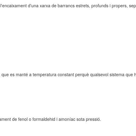
 l'encaixament d'una xarxa de barrancs estrets, profunds i propers, s
que es manté a temperatura constant perquè qualsevol sistema que hi
lfament de fenol o formaldehid i amoníac sota pressió.