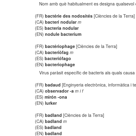
Nom amb què habitualment es designa qualsevol del
(FR)
bactérie des nodosités
[Ciències de la Terra]
(CA)
bacteri nodular
m
(ES)
bacteria nodular
(EN)
nodule bacterium
(FR)
bactériophage
[Ciències de la Terra]
(CA)
bacteriòfag
m
(ES)
bacteriófago
(EN)
bacteriophage
Virus paràsit específic de bacteris als quals causa l
(FR)
badaud
[Enginyeria electrònica, informàtica i 
(CA)
observador -a
m i f
(ES)
mirón -ona
(EN)
lurker
(FR)
badland
[Ciències de la Terra]
(CA)
badland
m
(ES)
badland
(EN)
badland