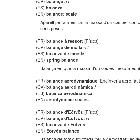
(CA)
balança
n f
(ES)
balanza
(EN)
balance
;
scale
Aparell per a mesurar la massa d'un cos per compar
seus pesos.
(FR)
balance à ressort
[Física]
(CA)
balança de molla
n f
(ES)
balanza de muelle
(EN)
spring balance
Balança en què la massa d'un cos es mesura equili
(FR)
balance aerodynamique
[Enginyeria aeronàut
(CA)
balança aerodinàmica
f
(ES)
balanza aerodinámica
(EN)
aerodynamic scales
(FR)
balance d'Eötvös
[Física]
(CA)
balança d'Eötvös
n f
(ES)
balanza de Eötvös
(EN)
Eötvös balance
Balança de torsió utilitzada per a demostrar l'equiv