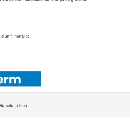
'un fil metàl·lic.
· BarcelonaTech