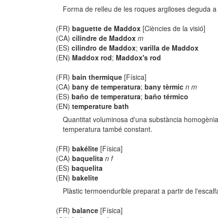
Forma de relleu de les roques argiloses deguda a
(FR)
baguette de Maddox
[Ciències de la visió]
(CA)
cilindre de Maddox
m
(ES)
cilindro de Maddox
;
varilla de Maddox
(EN)
Maddox rod
;
Maddox's rod
(FR)
bain thermique
[Física]
(CA)
bany de temperatura
;
bany tèrmic
n m
(ES)
baño de temperatura
;
baño térmico
(EN)
temperature bath
Quantitat voluminosa d'una substància homogènia 
temperatura també constant.
(FR)
bakélite
[Física]
(CA)
baquelita
n f
(ES)
baquelita
(EN)
bakelite
Plàstic termoendurible preparat a partir de l'esca
(FR)
balance
[Física]