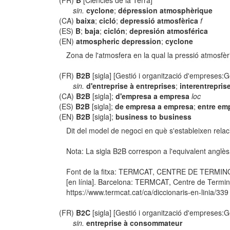
(FR)
B
[Ciències de la Terra]
sin.
cyclone
;
dépression atmosphèrique
(CA)
baixa
;
cicló
;
depressió atmosfèrica
f
(ES)
B
;
baja
;
ciclón
;
depresión atmosférica
(EN)
atmospheric depression
;
cyclone
Zona de l'atmosfera en la qual la pressió atmosfèr
(FR)
B2B
[sigla] [Gestió i organització d'empreses:G
sin.
d'entreprise à entreprises
;
interentrepris
(CA)
B2B
[sigla];
d'empresa a empresa
loc
(ES)
B2B
[sigla];
de empresa a empresa
;
entre em
(EN)
B2B
[sigla];
business to business
Dit del model de negoci en què s'estableixen rela
Nota: La sigla B2B correspon a l'equivalent anglè
Font de la fitxa: TERMCAT, CENTRE DE TERMIN
[en línia]. Barcelona: TERMCAT, Centre de Termino
https://www.termcat.cat/ca/diccionaris-en-linia/339
(FR)
B2C
[sigla] [Gestió i organització d'empreses:G
sin.
entreprise à consommateur