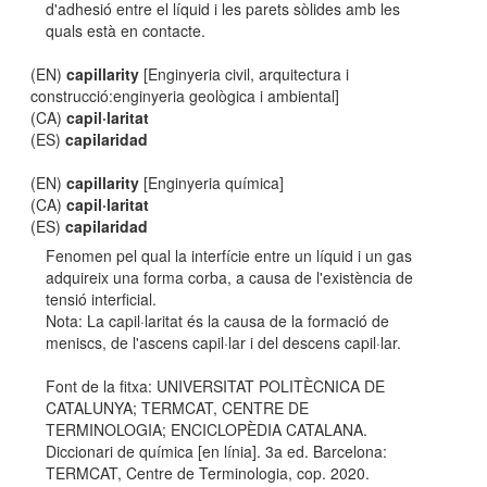
d'adhesió entre el líquid i les parets sòlides amb les
quals està en contacte.
(EN)
capillarity
[Enginyeria civil, arquitectura i
construcció:enginyeria geològica i ambiental]
(CA)
capil·laritat
(ES)
capilaridad
(EN)
capillarity
[Enginyeria química]
(CA)
capil·laritat
(ES)
capilaridad
Fenomen pel qual la interfície entre un líquid i un gas
adquireix una forma corba, a causa de l'existència de
tensió interficial.
Nota: La capil·laritat és la causa de la formació de
meniscs, de l'ascens capil·lar i del descens capil·lar.
Font de la fitxa: UNIVERSITAT POLITÈCNICA DE
CATALUNYA; TERMCAT, CENTRE DE
TERMINOLOGIA; ENCICLOPÈDIA CATALANA.
Diccionari de química [en línia]. 3a ed. Barcelona:
TERMCAT, Centre de Terminologia, cop. 2020.