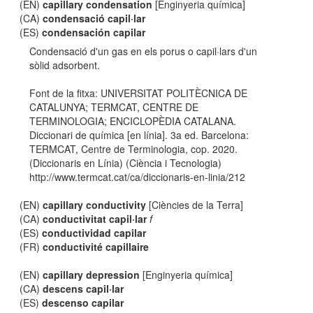
(EN)
capillary condensation
[Enginyeria química]
(CA)
condensació capil·lar
(ES)
condensación capilar
Condensació d'un gas en els porus o capil·lars d'un
sòlid adsorbent.
Font de la fitxa: UNIVERSITAT POLITÈCNICA DE
CATALUNYA; TERMCAT, CENTRE DE
TERMINOLOGIA; ENCICLOPÈDIA CATALANA.
Diccionari de química [en línia]. 3a ed. Barcelona:
TERMCAT, Centre de Terminologia, cop. 2020.
(Diccionaris en Línia) (Ciència i Tecnologia)
http://www.termcat.cat/ca/diccionaris-en-linia/212
(EN)
capillary conductivity
[Ciències de la Terra]
(CA)
conductivitat capil·lar
f
(ES)
conductividad capilar
(FR)
conductivité capillaire
(EN)
capillary depression
[Enginyeria química]
(CA)
descens capil·lar
(ES)
descenso capilar