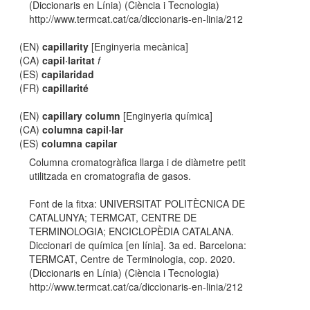
(Diccionaris en Línia) (Ciència i Tecnologia)
http://www.termcat.cat/ca/diccionaris-en-linia/212
(EN)
capillarity
[Enginyeria mecànica]
(CA)
capil·laritat
f
(ES)
capilaridad
(FR)
capillarité
(EN)
capillary column
[Enginyeria química]
(CA)
columna capil·lar
(ES)
columna capilar
Columna cromatogràfica llarga i de diàmetre petit
utilitzada en cromatografia de gasos.
Font de la fitxa: UNIVERSITAT POLITÈCNICA DE
CATALUNYA; TERMCAT, CENTRE DE
TERMINOLOGIA; ENCICLOPÈDIA CATALANA.
Diccionari de química [en línia]. 3a ed. Barcelona:
TERMCAT, Centre de Terminologia, cop. 2020.
(Diccionaris en Línia) (Ciència i Tecnologia)
http://www.termcat.cat/ca/diccionaris-en-linia/212