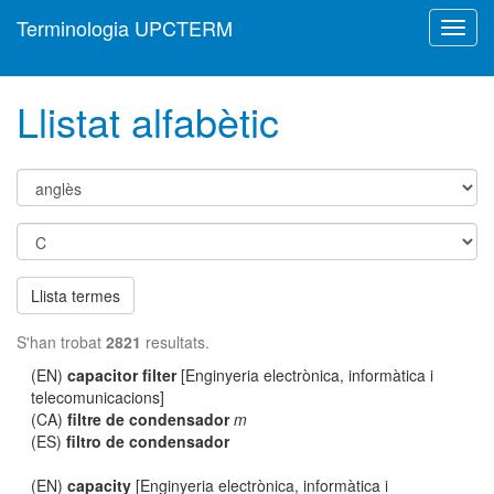
Terminologia UPCTERM
Toggl
navig
Llistat alfabètic
Llista termes
S'han trobat
2821
resultats.
(EN)
capacitor filter
[Enginyeria electrònica, informàtica i
telecomunicacions]
(CA)
filtre de condensador
m
(ES)
filtro de condensador
(EN)
capacity
[Enginyeria electrònica, informàtica i