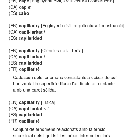
(EN)
cape
[Enginyeria civil, arquitectura i construcció]
(CA)
cap
m
(ES)
cabo
(EN)
capillarity
[Enginyeria civil, arquitectura i construcció]
(CA)
capil·laritat
f
(ES)
capilaridad
(EN)
capillarity
[Ciències de la Terra]
(CA)
capil·laritat
f
(ES)
capilaridad
(FR)
capillarité
Cadascun dels fenòmens consistents a deixar de ser
horitzontal la superfície lliure d'un líquid en contacte
amb una paret sòlida.
(EN)
capillarity
[Física]
(CA)
capil·laritat
n f
(ES)
capilaridad
(FR)
capillarité
Conjunt de fenòmens relacionats amb la tensió
superficial dels líquids i les forces intermoleculars