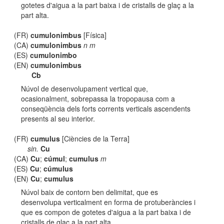
gotetes d'aigua a la part baixa i de cristalls de glaç a la
part alta.
(FR)
cumulonimbus
[Física]
(CA)
cumulonimbus
n m
(ES)
cumulonimbo
(EN)
cumulonimbus
Cb
Núvol de desenvolupament vertical que,
ocasionalment, sobrepassa la tropopausa com a
conseqüència dels forts corrents verticals ascendents
presents al seu interior.
(FR)
cumulus
[Ciències de la Terra]
sin.
Cu
(CA)
Cu
;
cúmul
;
cumulus
m
(ES)
Cu
;
cúmulus
(EN)
Cu
;
cumulus
Núvol baix de contorn ben delimitat, que es
desenvolupa verticalment en forma de protuberàncies i
que es compon de gotetes d'aigua a la part baixa i de
cristalls de glaç a la part alta.