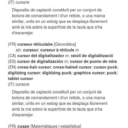
(IT) cursore
Dispositiu de captació constituït per un conjunt de
botons de comandament i d'un reticle, o una marca
similar, units en un estoig que es desplaça lliurement
amb la mà sobre la superfície de la taula que s'ha
d'escanejar.
(FR)
curseur réticulaire
[Geomàtica]
sin.
curseur
;
curseur à réticule
m
(CA)
cursor del digitalitzador
m
;
ratolí de digitalització
(ES)
cursor de digitalización
m
;
cursor de punto de mira
(EN)
cross-hair cursor
;
cross-haired cursor
;
cursor puck
;
digitizing cursor
;
digitizing puck
;
graphics cursor
;
puck
;
tablet cursor
(IT) cursore
Dispositiu de captació constituït per un conjunt de
botons de comandament i d'un reticle, o una marca
similar, units en un estoig que es desplaça lliurement
amb la mà sobre la superfície de la taula que s'ha
d'escanejar.
(FR)
cuspe
[Matemàtiques i estadística]