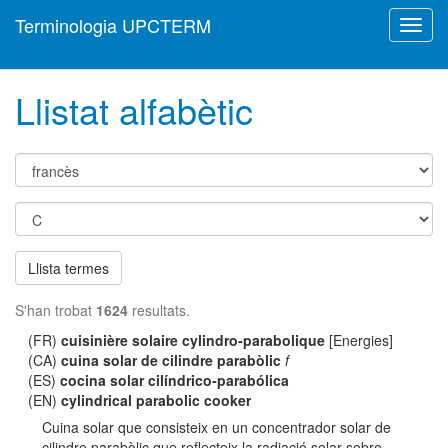
Terminologia UPCTERM
Toggl
navig
Llistat alfabètic
Llista termes
S'han trobat
1624
resultats.
(FR)
cuisinière solaire cylindro-parabolique
[Energies]
(CA)
cuina solar de cilindre parabòlic
f
(ES)
cocina solar cilíndrico-parabólica
(EN)
cylindrical parabolic cooker
Cuina solar que consisteix en un concentrador solar de
cilindre parabòlic que reflecteix la radiació solar sobre