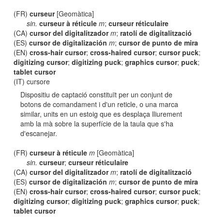
(FR)
curseur
[Geomàtica]
sin.
curseur à réticule
m
;
curseur réticulaire
(CA)
cursor del digitalitzador
m
;
ratolí de digitalització
(ES)
cursor de digitalización
m
;
cursor de punto de mira
(EN)
cross-hair cursor
;
cross-haired cursor
;
cursor puck
;
digitizing cursor
;
digitizing puck
;
graphics cursor
;
puck
;
tablet cursor
(IT) cursore
Dispositiu de captació constituït per un conjunt de
botons de comandament i d'un reticle, o una marca
similar, units en un estoig que es desplaça lliurement
amb la mà sobre la superfície de la taula que s'ha
d'escanejar.
(FR)
curseur à réticule
m
[Geomàtica]
sin.
curseur
;
curseur réticulaire
(CA)
cursor del digitalitzador
m
;
ratolí de digitalització
(ES)
cursor de digitalización
m
;
cursor de punto de mira
(EN)
cross-hair cursor
;
cross-haired cursor
;
cursor puck
;
digitizing cursor
;
digitizing puck
;
graphics cursor
;
puck
;
tablet cursor