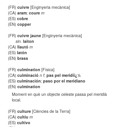
(FR)
cuivre
[Enginyeria mecànica]
(CA)
aram
;
coure
m
(ES)
cobre
(EN)
copper
(FR)
cuivre jaune
[Enginyeria mecànica]
sin.
laiton
(CA)
llautó
m
(ES)
latón
(EN)
brass
(FR)
culmination
[Física]
(CA)
culminació
n f
;
pas pel meridiï¿½
(ES)
culminación
;
paso por el meridiano
(EN)
culmination
Moment en què un objecte celeste passa pel meridià
local.
(FR)
culture
[Ciències de la Terra]
(CA)
cultiu
m
(ES)
cultivo