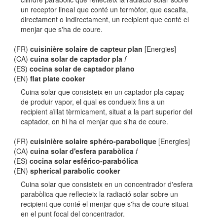
un receptor lineal que conté un termòfor, que escalfa,
directament o indirectament, un recipient que conté el
menjar que s'ha de coure.
(FR)
cuisinière solaire de capteur plan
[Energies]
(CA)
cuina solar de captador pla
f
(ES)
cocina solar de captador plano
(EN)
flat plate cooker
Cuina solar que consisteix en un captador pla capaç
de produir vapor, el qual es condueix fins a un
recipient aïllat tèrmicament, situat a la part superior del
captador, on hi ha el menjar que s'ha de coure.
(FR)
cuisinière solaire sphéro-parabolique
[Energies]
(CA)
cuina solar d'esfera parabòlica
f
(ES)
cocina solar esférico-parabólica
(EN)
spherical parabolic cooker
Cuina solar que consisteix en un concentrador d'esfera
parabòlica que reflecteix la radiació solar sobre un
recipient que conté el menjar que s'ha de coure situat
en el punt focal del concentrador.