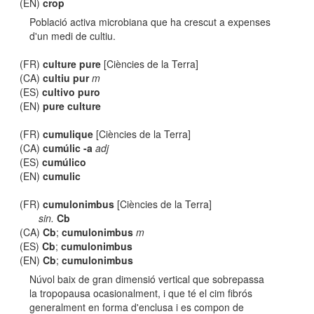
(EN)
crop
Població activa microbiana que ha crescut a expenses
d'un medi de cultiu.
(FR)
culture pure
[Ciències de la Terra]
(CA)
cultiu pur
m
(ES)
cultivo puro
(EN)
pure culture
(FR)
cumulique
[Ciències de la Terra]
(CA)
cumúlic -a
adj
(ES)
cumúlico
(EN)
cumulic
(FR)
cumulonimbus
[Ciències de la Terra]
sin.
Cb
(CA)
Cb
;
cumulonimbus
m
(ES)
Cb
;
cumulonimbus
(EN)
Cb
;
cumulonimbus
Núvol baix de gran dimensió vertical que sobrepassa
la tropopausa ocasionalment, i que té el cim fibrós
generalment en forma d'enclusa i es compon de