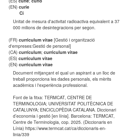
(ES)
curie
;
curio
(EN)
curie
Ci
Unitat de mesura d'activitat radioactiva equivalent a 37
000 milions de desintegracions per segon.
(FR)
curriculum vitae
[Gestió i organització
d'empreses:Gestió de personal]
(CA)
currículum
;
curriculum vitae
(ES)
currículum vitae
(EN)
curriculum vitae
Document mitjançant el qual un aspirant a un lloc de
treball proporciona les dades personals, els mèrits
acadèmics i l'experiència professional.
Font de la fitxa: TERMCAT, CENTRE DE
TERMINOLOGIA; UNIVERSITAT POLITÈCNICA DE
CATALUNYA; ENCICLOPÈDIA CATALANA. Diccionari
d’economia i gestió [en línia]. Barcelona: TERMCAT,
Centre de Terminologia, cop. 2025. (Diccionaris en
Línia) https://www.termcat.cat/ca/diccionaris-en-
linia/339