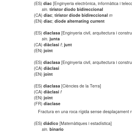
(ES)
diac
[Enginyeria electrònica, informàtica i tele
sin.
tiristor diodo bidireccional
(CA)
diac
;
tiristor díode bidireccional
m
(EN)
diac
;
diode alternating current
(ES)
diaclasa
[Enginyeria civil, arquitectura i constru
sin.
junta
(CA)
diàclasi
f
;
junt
(EN)
joint
(ES)
diaclasa
[Enginyeria civil, arquitectura i constr
(CA)
diàclasi
(EN)
joint
(ES)
diaclasa
[Ciències de la Terra]
(CA)
diàclasi
f
(EN)
joint
(FR)
diaclase
Fractura en una roca rígida sense desplaçament re
(ES)
diádico
[Matemàtiques i estadística]
sin.
binario