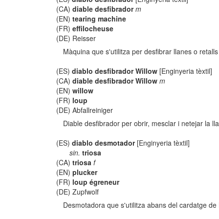
(CA)
diable desfibrador
m
(EN)
tearing machine
(FR)
effilocheuse
(DE) Reisser
Màquina que s'utilitza per desfibrar llanes o retal
(ES)
diablo desfibrador Willow
[Enginyeria tèxtil]
(CA)
diable desfibrador Willow
m
(EN)
willow
(FR)
loup
(DE) Abfallreiniger
Diable desfibrador per obrir, mesclar i netejar la ll
(ES)
diablo desmotador
[Enginyeria tèxtil]
sin.
triosa
(CA)
triosa
f
(EN)
plucker
(FR)
loup égreneur
(DE) Zupfwolf
Desmotadora que s'utilitza abans del cardatge de l