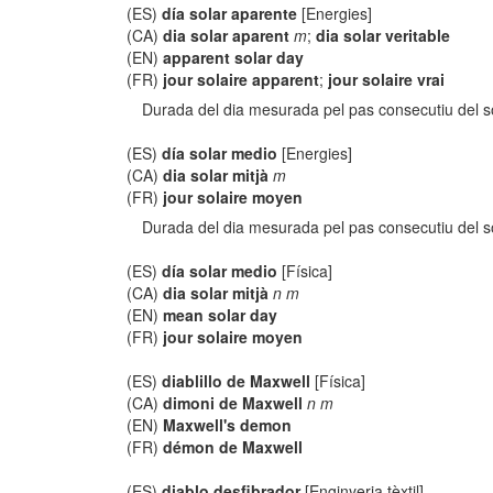
(ES)
día solar aparente
[Energies]
(CA)
dia solar aparent
m
;
dia solar veritable
(EN)
apparent solar day
(FR)
jour solaire apparent
;
jour solaire vrai
Durada del dia mesurada pel pas consecutiu del so
(ES)
día solar medio
[Energies]
(CA)
dia solar mitjà
m
(FR)
jour solaire moyen
Durada del dia mesurada pel pas consecutiu del so
(ES)
día solar medio
[Física]
(CA)
dia solar mitjà
n m
(EN)
mean solar day
(FR)
jour solaire moyen
(ES)
diablillo de Maxwell
[Física]
(CA)
dimoni de Maxwell
n m
(EN)
Maxwell's demon
(FR)
démon de Maxwell
(ES)
diablo desfibrador
[Enginyeria tèxtil]