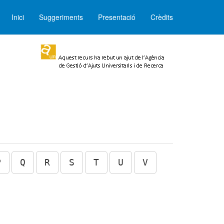
Inici
Suggeriments
Presentació
Crèdits
P
Q
R
S
T
U
V