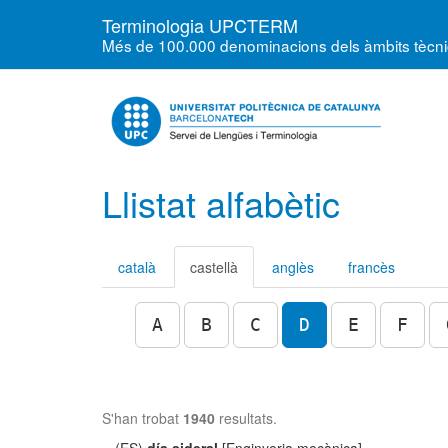
Terminologia UPCTERM
Més de 100.000 denominacions dels àmbits tècnics
Llistat alfabètic
català
castellà
anglès
francès
A
B
C
D
E
F
S'han trobat
1940
resultats.