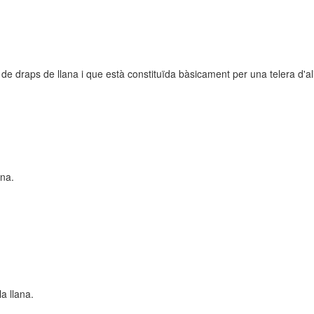
ls de draps de llana i que està constituïda bàsicament per una telera d'
ana.
a llana.