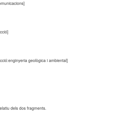
comunicacions]
cció]
ucció:enginyeria geològica i ambiental]
latiu dels dos fragments.