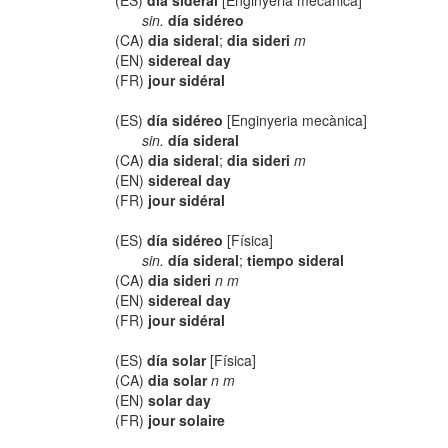
(ES)
día sideral
[Enginyeria mecànica]
sin.
día sidéreo
(CA)
dia sideral
;
dia sideri
m
(EN)
sidereal day
(FR)
jour sidéral
(ES)
día sidéreo
[Enginyeria mecànica]
sin.
día sideral
(CA)
dia sideral
;
dia sideri
m
(EN)
sidereal day
(FR)
jour sidéral
(ES)
día sidéreo
[Física]
sin.
día sideral
;
tiempo sideral
(CA)
dia sideri
n m
(EN)
sidereal day
(FR)
jour sidéral
(ES)
día solar
[Física]
(CA)
dia solar
n m
(EN)
solar day
(FR)
jour solaire