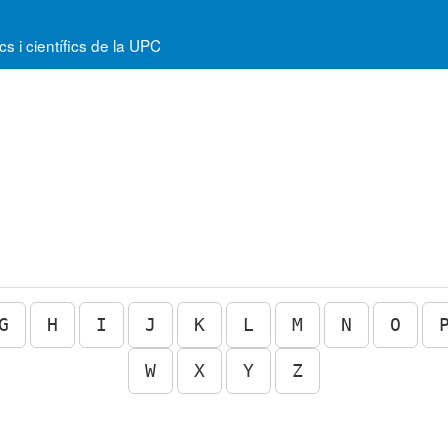
 i científics de la UPC
G
H
I
J
K
L
M
N
O
W
X
Y
Z