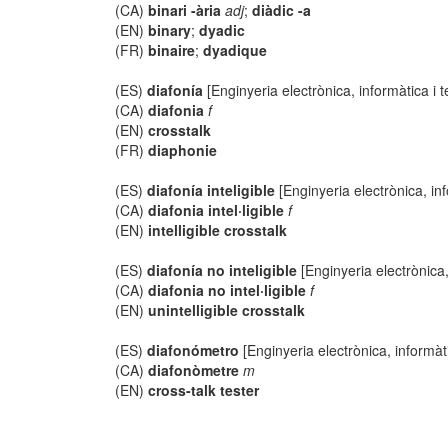
(CA)
binari -ària
adj
;
diàdic -a
(EN)
binary
;
dyadic
(FR)
binaire
;
dyadique
(ES)
diafonía
[Enginyeria electrònica, informàtica i
(CA)
diafonia
f
(EN)
crosstalk
(FR)
diaphonie
(ES)
diafonía inteligible
[Enginyeria electrònica, in
(CA)
diafonia intel·ligible
f
(EN)
intelligible crosstalk
(ES)
diafonía no inteligible
[Enginyeria electrònica
(CA)
diafonia no intel·ligible
f
(EN)
unintelligible crosstalk
(ES)
diafonómetro
[Enginyeria electrònica, informàt
(CA)
diafonòmetre
m
(EN)
cross-talk tester