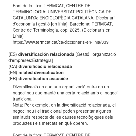
Font de la fitxa: TERMCAT, CENTRE DE
TERMINOLOGIA; UNIVERSITAT POLITÈCNICA DE
CATALUNYA; ENCICLOPÈDIA CATALANA. Diccionari
d’economia i gestió [en línia]. Barcelona: TERMCAT,
Centre de Terminologia, cop. 2025. (Diccionaris en
Línia)
https://www.termcat.cat/ca/diccionaris-en-linia/339
(ES)
diversificación relacionada
[Gestió i organització
d'empreses:Estratègia]
(CA)
diversificació relacionada
(EN)
related diversification
(FR)
diversification associée
Diversificació en què una organització entra en un
negoci nou que manté una certa relació amb el negoci
tradicional.
Nota: Per exemple, en la diversificació relacionada, el
negoci nou i el tradicional poden presentar algunes
similituds respecte de les causes tecnològiques dels
productes i els mercats en què operen.
Font de la fitxa: TERMCAT, CENTRE DE