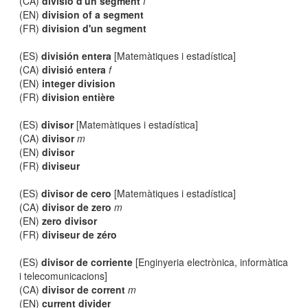
(CA)
divisió d'un segment
f
(EN)
division of a segment
(FR)
division d'un segment
(ES)
división entera
[Matemàtiques i estadística]
(CA)
divisió entera
f
(EN)
integer division
(FR)
division entière
(ES)
divisor
[Matemàtiques i estadística]
(CA)
divisor
m
(EN)
divisor
(FR)
diviseur
(ES)
divisor de cero
[Matemàtiques i estadística]
(CA)
divisor de zero
m
(EN)
zero divisor
(FR)
diviseur de zéro
(ES)
divisor de corriente
[Enginyeria electrònica, informàtica
i telecomunicacions]
(CA)
divisor de corrent
m
(EN)
current divider