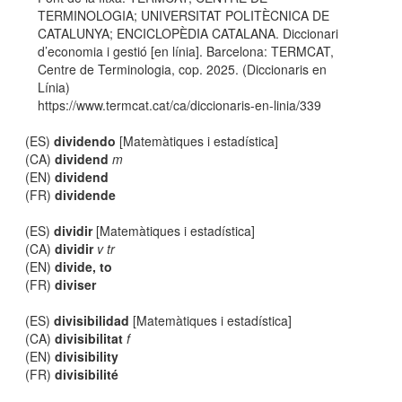
TERMINOLOGIA; UNIVERSITAT POLITÈCNICA DE
CATALUNYA; ENCICLOPÈDIA CATALANA. Diccionari
d’economia i gestió [en línia]. Barcelona: TERMCAT,
Centre de Terminologia, cop. 2025. (Diccionaris en
Línia)
https://www.termcat.cat/ca/diccionaris-en-linia/339
(ES)
dividendo
[Matemàtiques i estadística]
(CA)
dividend
m
(EN)
dividend
(FR)
dividende
(ES)
dividir
[Matemàtiques i estadística]
(CA)
dividir
v tr
(EN)
divide, to
(FR)
diviser
(ES)
divisibilidad
[Matemàtiques i estadística]
(CA)
divisibilitat
f
(EN)
divisibility
(FR)
divisibilité