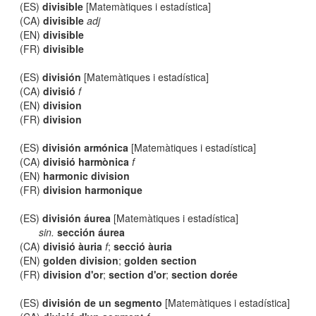
(ES)
divisible
[Matemàtiques i estadística]
(CA)
divisible
adj
(EN)
divisible
(FR)
divisible
(ES)
división
[Matemàtiques i estadística]
(CA)
divisió
f
(EN)
division
(FR)
division
(ES)
división armónica
[Matemàtiques i estadística]
(CA)
divisió harmònica
f
(EN)
harmonic division
(FR)
division harmonique
(ES)
división áurea
[Matemàtiques i estadística]
sin.
sección áurea
(CA)
divisió àuria
f
;
secció àuria
(EN)
golden division
;
golden section
(FR)
division d'or
;
section d'or
;
section dorée
(ES)
división de un segmento
[Matemàtiques i estadística]