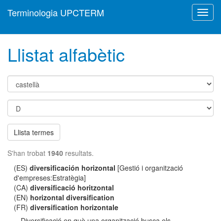
Terminologia UPCTERM
Toggl
navig
Llistat alfabètic
Llista termes
S'han trobat
1940
resultats.
(ES)
diversificación horizontal
[Gestió i organització
d'empreses:Estratègia]
(CA)
diversificació horitzontal
(EN)
horizontal diversification
(FR)
diversification horizontale
Diversificació en què una organització busca els