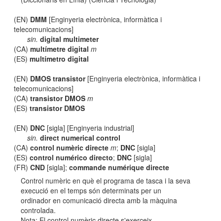
(EN)
DMM
[Enginyeria electrònica, informàtica i
telecomunicacions]
sin.
digital multimeter
(CA)
multímetre digital
m
(ES)
multímetro digital
(EN)
DMOS transistor
[Enginyeria electrònica, informàtica i
telecomunicacions]
(CA)
transistor DMOS
m
(ES)
transistor DMOS
(EN)
DNC
[sigla] [Enginyeria industrial]
sin.
direct numerical control
(CA)
control numèric directe
m
;
DNC
[sigla]
(ES)
control numérico directo
;
DNC
[sigla]
(FR)
CND
[sigla];
commande numérique directe
Control numèric en què el programa de tasca i la seva
execució en el temps són determinats per un
ordinador en comunicació directa amb la màquina
controlada.
Nota: El control numèric directe s'exerceix,