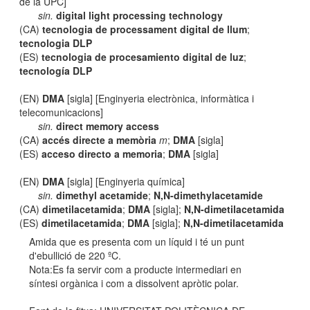
de la UPC]
sin.
digital light processing technology
(CA)
tecnologia de processament digital de llum
;
tecnologia DLP
(ES)
tecnologia de procesamiento digital de luz
;
tecnología DLP
(EN)
DMA
[sigla] [Enginyeria electrònica, informàtica i
telecomunicacions]
sin.
direct memory access
(CA)
accés directe a memòria
m
;
DMA
[sigla]
(ES)
acceso directo a memoria
;
DMA
[sigla]
(EN)
DMA
[sigla] [Enginyeria química]
sin.
dimethyl acetamide
;
N,N-dimethylacetamide
(CA)
dimetilacetamida
;
DMA
[sigla];
N,N-dimetilacetamida
(ES)
dimetilacetamida
;
DMA
[sigla];
N,N-dimetilacetamida
Amida que es presenta com un líquid i té un punt
d'ebullició de 220 ºC.
Nota:Es fa servir com a producte intermediari en
síntesi orgànica i com a dissolvent apròtic polar.