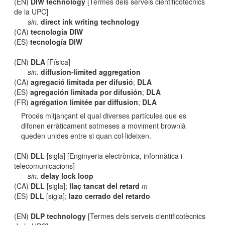
(EN)
DIW technology
[Termes dels serveis cientificotècnics
de la UPC]
sin.
direct ink writing technology
(CA)
tecnologia DIW
(ES)
tecnología DIW
(EN)
DLA
[Física]
sin.
diffusion-limited aggregation
(CA)
agregació limitada per difusió
;
DLA
(ES)
agregación limitada por difusión
;
DLA
(FR)
agrégation limitée par diffusion
;
DLA
Procés mitjançant el qual diverses partícules que es
difonen erràticament sotmeses a moviment brownià
queden unides entre si quan col·lideixen.
(EN)
DLL
[sigla] [Enginyeria electrònica, informàtica i
telecomunicacions]
sin.
delay lock loop
(CA)
DLL
[sigla];
llaç tancat del retard
m
(ES)
DLL
[sigla];
lazo cerrado del retardo
(EN)
DLP technology
[Termes dels serveis cientificotècnics