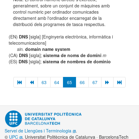
generalment, sobre un conjunt de màquines amb
control numèric per ordinador comunicades
directament amb l'ordinador encarregat de la
distribució dels programes de tasca respectius.
(EN)
DNS
[sigla] [Enginyeria electrònica, informàtica i
telecomunicacions]
sin.
domain name system
(CA)
DNS
[sigla];
sistema de noms de domini
m
(ES)
DNS
[sigla];
sistema de nombres de dominio
63
64
65
66
67
Servei de Llengües i Terminologia
.
©
UPC
. Universitat Politècnica de Catalunya · BarcelonaTech