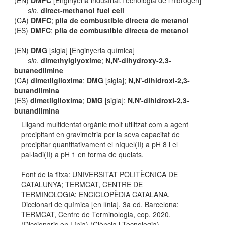
(EN)
DMFC
[Enginyeria industrial:Tecnologia de l'hidrogen]
sin.
direct-methanol fuel cell
(CA)
DMFC
;
pila de combustible directa de metanol
(ES)
DMFC
;
pila de combustible directa de metanol
(EN)
DMG
[sigla] [Enginyeria química]
sin.
dimethylglyoxime
;
N,N'-dihydroxy-2,3-
butanediimine
(CA)
dimetilglioxima
;
DMG
[sigla];
N,N'-dihidroxi-2,3-
butandiimina
(ES)
dimetilglioxima
;
DMG
[sigla];
N,N'-dihidroxi-2,3-
butandiimina
Lligand multidentat orgànic molt utilitzat com a agent
precipitant en gravimetria per la seva capacitat de
precipitar quantitativament el níquel(II) a pH 8 i el
pal·ladi(II) a pH 1 en forma de quelats.
Font de la fitxa: UNIVERSITAT POLITÈCNICA DE
CATALUNYA; TERMCAT, CENTRE DE
TERMINOLOGIA; ENCICLOPÈDIA CATALANA.
Diccionari de química [en línia]. 3a ed. Barcelona:
TERMCAT, Centre de Terminologia, cop. 2020.
(Diccionaris en Línia) (Ciència i Tecnologia)