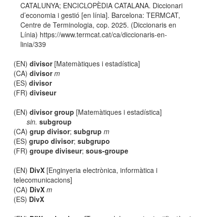
CATALUNYA; ENCICLOPÈDIA CATALANA. Diccionari
d’economia i gestió [en línia]. Barcelona: TERMCAT,
Centre de Terminologia, cop. 2025. (Diccionaris en
Línia) https://www.termcat.cat/ca/diccionaris-en-
linia/339
(EN)
divisor
[Matemàtiques i estadística]
(CA)
divisor
m
(ES)
divisor
(FR)
diviseur
(EN)
divisor group
[Matemàtiques i estadística]
sin.
subgroup
(CA)
grup divisor
;
subgrup
m
(ES)
grupo divisor
;
subgrupo
(FR)
groupe diviseur
;
sous-groupe
(EN)
DivX
[Enginyeria electrònica, informàtica i
telecomunicacions]
(CA)
DivX
m
(ES)
DivX