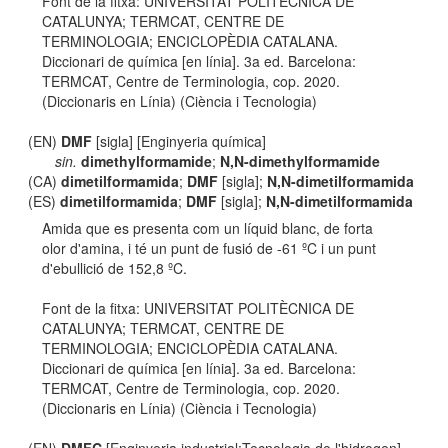
Font de la fitxa: UNIVERSITAT POLITÈCNICA DE
CATALUNYA; TERMCAT, CENTRE DE
TERMINOLOGIA; ENCICLOPÈDIA CATALANA.
Diccionari de química [en línia]. 3a ed. Barcelona:
TERMCAT, Centre de Terminologia, cop. 2020.
(Diccionaris en Línia) (Ciència i Tecnologia)
(EN)
DMF
[sigla] [Enginyeria química]
sin.
dimethylformamide
;
N,N-dimethylformamide
(CA)
dimetilformamida
;
DMF
[sigla];
N,N-dimetilformamida
(ES)
dimetilformamida
;
DMF
[sigla];
N,N-dimetilformamida
Amida que es presenta com un líquid blanc, de forta
olor d'amina, i té un punt de fusió de -61 ºC i un punt
d'ebullició de 152,8 ºC.
Font de la fitxa: UNIVERSITAT POLITÈCNICA DE
CATALUNYA; TERMCAT, CENTRE DE
TERMINOLOGIA; ENCICLOPÈDIA CATALANA.
Diccionari de química [en línia]. 3a ed. Barcelona:
TERMCAT, Centre de Terminologia, cop. 2020.
(Diccionaris en Línia) (Ciència i Tecnologia)