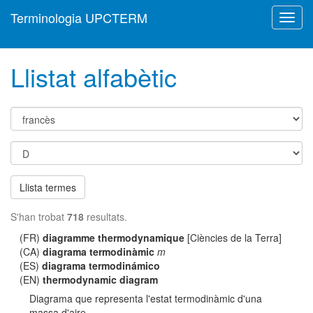
Terminologia UPCTERM
Toggl
navig
Llistat alfabètic
Llista termes
S'han trobat
718
resultats.
(FR)
diagramme thermodynamique
[Ciències de la Terra]
(CA)
diagrama termodinàmic
m
(ES)
diagrama termodinámico
(EN)
thermodynamic diagram
Diagrama que representa l'estat termodinàmic d'una
massa d'aire.