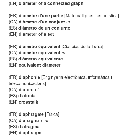
(EN)
diameter of a connected graph
(FR)
diamètre d'une partie
[Matemàtiques i estadística]
(CA)
diàmetre d'un conjunt
m
(ES)
diámetro de un conjunto
(EN)
diameter of a set
(FR)
diamètre équivalent
[Ciències de la Terra]
(CA)
diàmetre equivalent
m
(ES)
diámetro equivalente
(EN)
equivalent diameter
(FR)
diaphonie
[Enginyeria electrònica, informàtica i
telecomunicacions]
(CA)
diafonia
f
(ES)
diafonía
(EN)
crosstalk
(FR)
diaphragme
[Física]
(CA)
diafragma
n m
(ES)
diafragma
(EN)
diaphragm