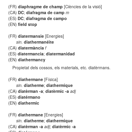
(FR)
diaphragme de champ
[Ciències de la visió]
(CA)
DC
;
diafragma de camp
m
(ES)
DC
;
diafragma de campo
(EN)
field stop
(FR)
diatermansie
[Energies]
sin.
diathermanéite
(CA)
diatermància
f
(ES)
diatermancia
;
diatermanidad
(EN)
diathermancy
Propietat dels cossos, els materials, etc. diatèrmans.
(FR)
diathermane
[Física]
sin.
diatherme
;
diathermique
(CA)
diatèrman -a
;
diatèrmic -a
adj
(ES)
diatérmano
(EN)
diathermic
(FR)
diathermane
[Energies]
sin.
diatherme
;
diathermique
(CA)
diatèrman -a
adj
;
diatèrmic -a