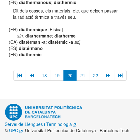
(EN)
diathermanous
;
diathermic
Dit dels cossos, els materials, etc. que deixen passar
la radiació tèrmica a través seu.
(FR)
diathermique
[Física]
sin.
diathermane
;
diatherme
(CA)
diatèrman -a
;
diatèrmic -a
adj
(ES)
diatérmano
(EN)
diathermic
18
19
20
21
22
Servei de Llengües i Terminologia
.
©
UPC
. Universitat Politècnica de Catalunya · BarcelonaTech