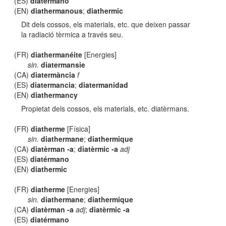
(ES)
diatérmano
(EN)
diathermanous
;
diathermic
Dit dels cossos, els materials, etc. que deixen passar
la radiació tèrmica a través seu.
(FR)
diathermanéite
[Energies]
sin.
diatermansie
(CA)
diatermància
f
(ES)
diatermancia
;
diatermanidad
(EN)
diathermancy
Propietat dels cossos, els materials, etc. diatèrmans.
(FR)
diatherme
[Física]
sin.
diathermane
;
diathermique
(CA)
diatèrman -a
;
diatèrmic -a
adj
(ES)
diatérmano
(EN)
diathermic
(FR)
diatherme
[Energies]
sin.
diathermane
;
diathermique
(CA)
diatèrman -a
adj
;
diatèrmic -a
(ES)
diatérmano