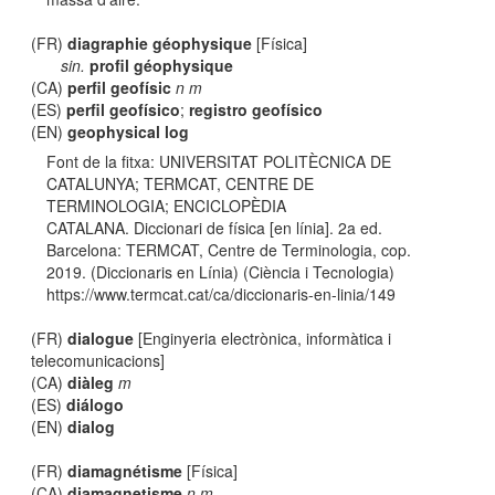
(FR)
diagraphie géophysique
[Física]
sin.
profil géophysique
(CA)
perfil geofísic
n m
(ES)
perfil geofísico
;
registro geofísico
(EN)
geophysical log
Font de la fitxa: UNIVERSITAT POLITÈCNICA DE
CATALUNYA; TERMCAT, CENTRE DE
TERMINOLOGIA; ENCICLOPÈDIA
CATALANA. Diccionari de física [en línia]. 2a ed.
Barcelona: TERMCAT, Centre de Terminologia, cop.
2019. (Diccionaris en Línia) (Ciència i Tecnologia)
https://www.termcat.cat/ca/diccionaris-en-linia/149
(FR)
dialogue
[Enginyeria electrònica, informàtica i
telecomunicacions]
(CA)
diàleg
m
(ES)
diálogo
(EN)
dialog
(FR)
diamagnétisme
[Física]
(CA)
diamagnetisme
n m