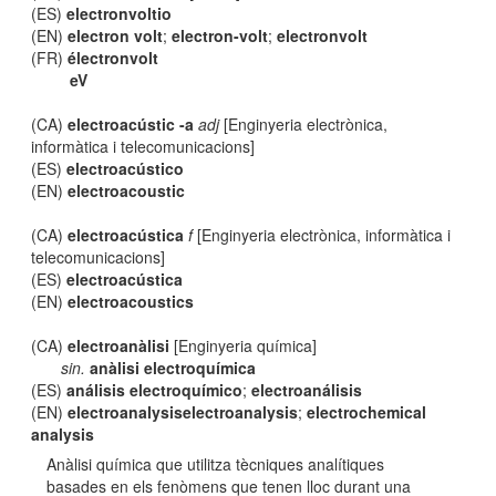
(ES)
electronvoltio
(EN)
electron volt
;
electron-volt
;
electronvolt
(FR)
électronvolt
eV
(CA)
electroacústic -a
adj
[Enginyeria electrònica,
informàtica i telecomunicacions]
(ES)
electroacústico
(EN)
electroacoustic
(CA)
electroacústica
f
[Enginyeria electrònica, informàtica i
telecomunicacions]
(ES)
electroacústica
(EN)
electroacoustics
(CA)
electroanàlisi
[Enginyeria química]
sin.
anàlisi electroquímica
(ES)
análisis electroquímico
;
electroanálisis
(EN)
electroanalysiselectroanalysis
;
electrochemical
analysis
Anàlisi química que utilitza tècniques analítiques
basades en els fenòmens que tenen lloc durant una