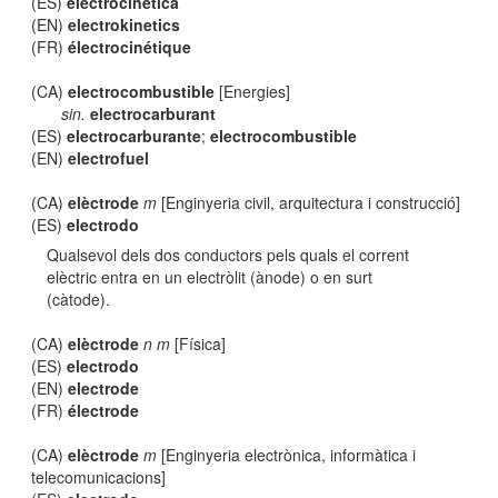
(ES)
electrocinética
(EN)
electrokinetics
(FR)
électrocinétique
(CA)
electrocombustible
[Energies]
sin.
electrocarburant
(ES)
electrocarburante
;
electrocombustible
(EN)
electrofuel
(CA)
elèctrode
m
[Enginyeria civil, arquitectura i construcció]
(ES)
electrodo
Qualsevol dels dos conductors pels quals el corrent
elèctric entra en un electròlit (ànode) o en surt
(càtode).
(CA)
elèctrode
n m
[Física]
(ES)
electrodo
(EN)
electrode
(FR)
électrode
(CA)
elèctrode
m
[Enginyeria electrònica, informàtica i
telecomunicacions]