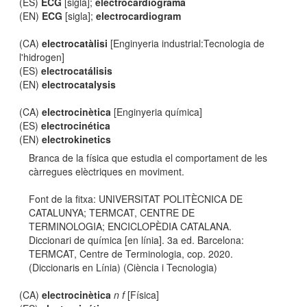
(ES)
ECG
[sigla];
electrocardiograma
(EN)
ECG
[sigla];
electrocardiogram
(CA)
electrocatàlisi
[Enginyeria industrial:Tecnologia de
l'hidrogen]
(ES)
electrocatálisis
(EN)
electrocatalysis
(CA)
electrocinètica
[Enginyeria química]
(ES)
electrocinética
(EN)
electrokinetics
Branca de la física que estudia el comportament de les
càrregues elèctriques en moviment.
Font de la fitxa: UNIVERSITAT POLITÈCNICA DE
CATALUNYA; TERMCAT, CENTRE DE
TERMINOLOGIA; ENCICLOPÈDIA CATALANA.
Diccionari de química [en línia]. 3a ed. Barcelona:
TERMCAT, Centre de Terminologia, cop. 2020.
(Diccionaris en Línia) (Ciència i Tecnologia)
(CA)
electrocinètica
n f
[Física]