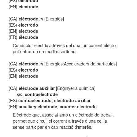
(ES)
electrodo
(EN)
electrode
(CA)
elèctrode
m
[Energies]
(ES)
electrodo
(EN)
electrode
(FR)
électrode
Conductor elèctric a través del qual un corrent elèctric
pot entrar en un medi o sortir-ne.
(CA)
elèctrode
m
[Energies:Acceleradors de partícules]
(ES)
electrodo
(EN)
electrode
(CA)
elèctrode auxiliar
[Enginyeria química]
sin.
contraelèctrode
(ES)
contraelectrodo
;
electrodo auxiliar
(EN)
auxiliary electrode
;
counter electrode
Elèctrode que, associat amb un elèctrode de treball,
permet que circuli el corrent a través d'una cel·la
sense participar en cap reacció d'interès.