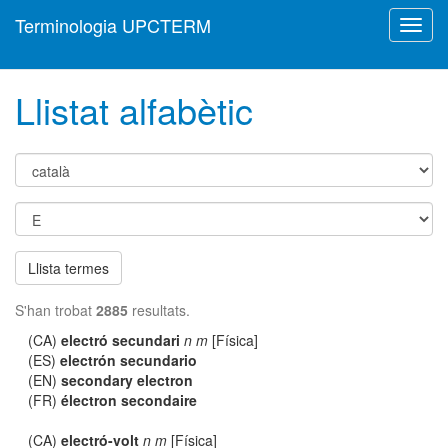
Terminologia UPCTERM
Toggl
navig
Llistat alfabètic
Llista termes
S'han trobat
2885
resultats.
(CA)
electró secundari
n m
[Física]
(ES)
electrón secundario
(EN)
secondary electron
(FR)
électron secondaire
(CA)
electró-volt
n m
[Física]