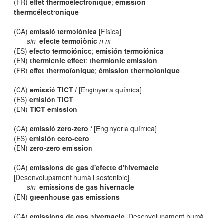
(FR)
effet thermoélectronique
;
émission
thermoélectronique
(CA)
emissió termoiònica
[Física]
sin.
efecte termoiònic
n m
(ES)
efecto termoiónico
;
emisión termoiónica
(EN)
thermionic effect
;
thermionic emission
(FR)
effet thermoïonique
;
émission thermoïonique
(CA)
emissió TICT
f
[Enginyeria química]
(ES)
emisión TICT
(EN)
TICT emission
(CA)
emissió zero-zero
f
[Enginyeria química]
(ES)
emisión cero-cero
(EN)
zero-zero emission
(CA)
emissions de gas d'efecte d'hivernacle
[Desenvolupament humà i sostenible]
sin.
emissions de gas hivernacle
(EN)
greenhouse gas emissions
(CA)
emissions de gas hivernacle
[Desenvolupament humà