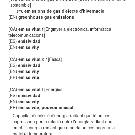
i sostenible]
sin.
emissions de gas d'efecte d'hivernacle
(EN)
greenhouse gas emissions
(CA)
emissivitat
f
[Enginyeria electrònica, informàtica i
telecomunicacions]
(ES)
emisividad
(EN)
emissivity
(CA)
emissivitat
n f
[Física]
(ES)
emisividad
(EN)
emissivity
(FR)
émissivité
(CA)
emissivitat
f
[Energies]
(ES)
emisividad
(EN)
emissivity
(FR)
émissivité
;
pouvoir émissif
Capacitat d'emissió d'energia radiant que té un cos
expressada per la relació entre l'energia radiant que
emet i l'energia radiant que emetria un cos negre a la
mateixa temperatura.