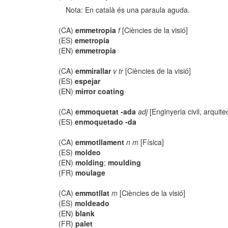
Nota: En català és una paraula aguda.
(CA)
emmetropia
f
[Ciències de la visió]
(ES)
emetropía
(EN)
emmetropia
(CA)
emmirallar
v tr
[Ciències de la visió]
(ES)
espejar
(EN)
mirror coating
(CA)
emmoquetat -ada
adj
[Enginyeria civil, arquite
(ES)
enmoquetado -da
(CA)
emmotllament
n m
[Física]
(ES)
moldeo
(EN)
molding
;
moulding
(FR)
moulage
(CA)
emmotllat
m
[Ciències de la visió]
(ES)
moldeado
(EN)
blank
(FR)
palet