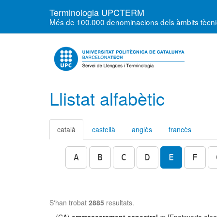
Terminologia UPCTERM
Més de 100.000 denominacions dels àmbits tècnics
Llistat alfabètic
català
castellà
anglès
francès
A
B
C
D
E
F
S'han trobat
2885
resultats.