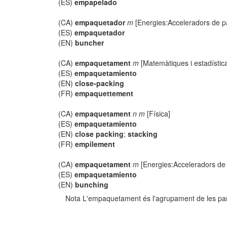
(ES)
empapelado
(CA)
empaquetador
m
[Energies:Acceleradors de pa
(ES)
empaquetador
(EN)
buncher
(CA)
empaquetament
m
[Matemàtiques i estadístic
(ES)
empaquetamiento
(EN)
close-packing
(FR)
empaquettement
(CA)
empaquetament
n m
[Física]
(ES)
empaquetamiento
(EN)
close packing
;
stacking
(FR)
empilement
(CA)
empaquetament
m
[Energies:Acceleradors de 
(ES)
empaquetamiento
(EN)
bunching
Nota L'empaquetament és l'agrupament de les part