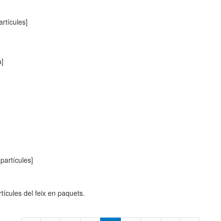
rtícules]
a]
partícules]
ícules del feix en paquets.