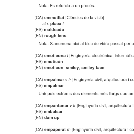
Nota: Es refereix a un procés.
(CA)
emmotllat
[Ciències de la visió]
sin.
placa
f
(ES)
moldeado
(EN)
rough lens
Nota: S'anomena així al bloc de vidre passat per u
(CA)
emoticona
f
[Enginyeria electrònica, informàti
(ES)
emoticón
(EN)
emoticon
;
smiley
;
smiley face
(CA)
empalmar
v tr
[Enginyeria civil, arquitectura i c
(ES)
empalmar
Unir pels extrems dos elements més llargs que amp
(CA)
empantanar
v tr
[Enginyeria civil, arquitectura 
(ES)
embalsar
(EN)
dam up
(CA)
empaperat
m
[Enginyeria civil, arquitectura i c