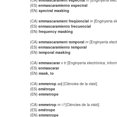
(CA)
emmascarament espectral
m
[Enginyeria elec
(ES)
enmascaramiento espectral
(EN)
spectral masking
(CA)
emmascarament freqüencial
m
[Enginyeria el
(ES)
enmascaramiento frecuencial
(EN)
frequency masking
(CA)
emmascarament temporal
m
[Enginyeria elect
(ES)
enmascaramiento temporal
(EN)
temporal masking
(CA)
emmascarar
v tr
[Enginyeria electrònica, infor
(ES)
enmascarar
(EN)
mask, to
(CA)
emmetrop
adj
[Ciències de la visió]
(ES)
emétrope
(EN)
emmetrope
(CA)
emmetrop
m i f
[Ciències de la visió]
(ES)
emétrope
(EN)
emmetrope