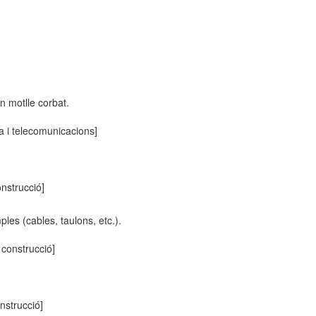
n motlle corbat.
ca i telecomunicacions]
onstrucció]
les (cables, taulons, etc.).
i construcció]
onstrucció]