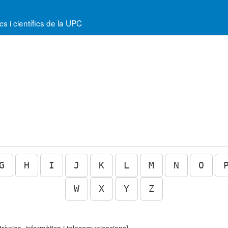
 i científics de la UPC
G
H
I
J
K
L
M
N
O
W
X
Y
Z