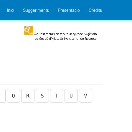
Inici
Suggeriments
Presentació
Crèdits
P
Q
R
S
T
U
V