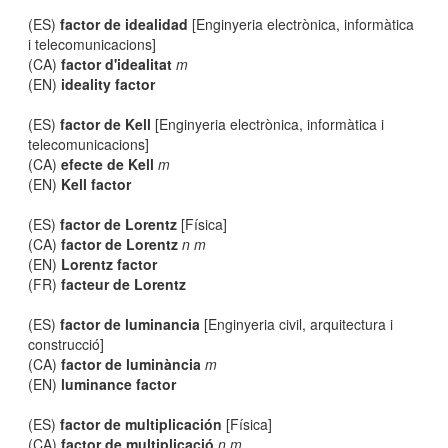
(ES)
factor de idealidad
[Enginyeria electrònica, informàtica
i telecomunicacions]
(CA)
factor d'idealitat
m
(EN)
ideality factor
(ES)
factor de Kell
[Enginyeria electrònica, informàtica i
telecomunicacions]
(CA)
efecte de Kell
m
(EN)
Kell factor
(ES)
factor de Lorentz
[Física]
(CA)
factor de Lorentz
n m
(EN)
Lorentz factor
(FR)
facteur de Lorentz
(ES)
factor de luminancia
[Enginyeria civil, arquitectura i
construcció]
(CA)
factor de luminància
m
(EN)
luminance factor
(ES)
factor de multiplicación
[Física]
(CA)
factor de multiplicació
n m