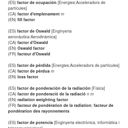
(ES)
factor de ocupación
[Energies:Acceleradors de
partícules]
(CA)
factor d'emplenament
m
(EN)
fill factor
(ES)
factor de Oswald
[Enginyeria
aeronàutica:Aerodinàmica]
(CA)
factor d'Oswald
(EN)
Oswald factor
(FR)
facteur d'Oswald
(ES)
factor de pérdida
[Energies:Acceleradors de partícules]
(CA)
factor de pèrdua
m
(EN)
loss factor
(ES)
factor de ponderación de la radiación
[Física]
(CA)
factor de ponderació de la radiació
n m
(EN)
radiation weighting factor
(FR)
facteur de pondération de la radiation
;
facteur de
pondération des rayonnements
(ES)
factor de potencia
[Enginyeria electrònica, informàtica i