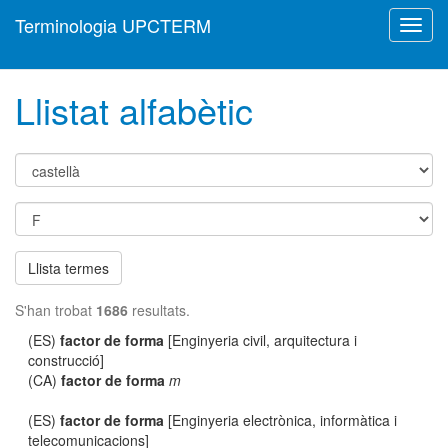
Terminologia UPCTERM
Toggl
navig
Llistat alfabètic
Llista termes
S'han trobat
1686
resultats.
(ES)
factor de forma
[Enginyeria civil, arquitectura i
construcció]
(CA)
factor de forma
m
(ES)
factor de forma
[Enginyeria electrònica, informàtica i
telecomunicacions]