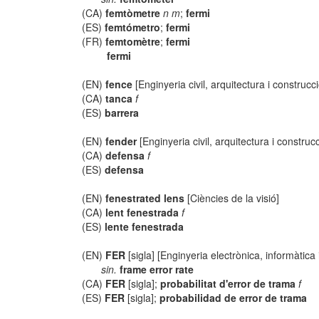
(CA)
femtòmetre
n m
;
fermi
(ES)
femtómetro
;
fermi
(FR)
femtomètre
;
fermi
fermi
(EN)
fence
[Enginyeria civil, arquitectura i construcci
(CA)
tanca
f
(ES)
barrera
(EN)
fender
[Enginyeria civil, arquitectura i construcc
(CA)
defensa
f
(ES)
defensa
(EN)
fenestrated lens
[Ciències de la visió]
(CA)
lent fenestrada
f
(ES)
lente fenestrada
(EN)
FER
[sigla] [Enginyeria electrònica, informàtica
sin.
frame error rate
(CA)
FER
[sigla];
probabilitat d'error de trama
f
(ES)
FER
[sigla];
probabilidad de error de trama