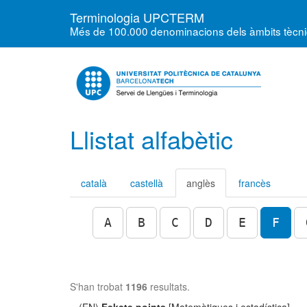
Terminologia UPCTERM
Més de 100.000 denominacions dels àmbits tècnics
Llistat alfabètic
català
castellà
anglès
francès
A
B
C
D
E
F
S'han trobat
1196
resultats.