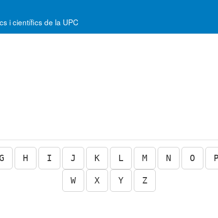
 i científics de la UPC
G
H
I
J
K
L
M
N
O
W
X
Y
Z