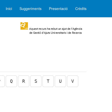
Inici
Suggeriments
Presentació
Crèdits
P
Q
R
S
T
U
V