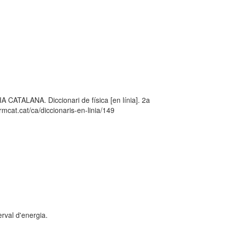
LANA. Diccionari de física [en línia]. 2a
mcat.cat/ca/diccionaris-en-linia/149
erval d'energia.