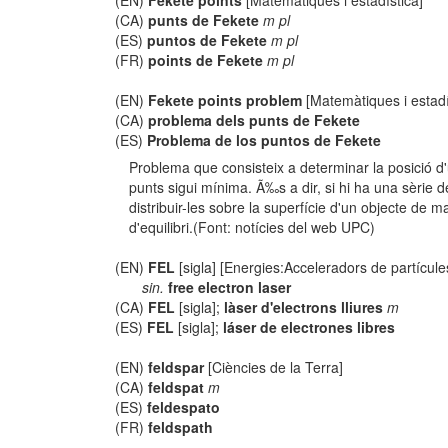
(EN)
Fekete points
[Matemàtiques i estadística]
(CA)
punts de Fekete
m pl
(ES)
puntos de Fekete
m pl
(FR)
points de Fekete
m pl
(EN)
Fekete points problem
[Matemàtiques i estadí
(CA)
problema dels punts de Fekete
(ES)
Problema de los puntos de Fekete
Problema que consisteix a determinar la posició d
punts sigui mínima. Ã‰s a dir, si hi ha una sèrie d
distribuir-les sobre la superfície d'un objecte de m
d'equilibri.(Font: notícies del web UPC)
(EN)
FEL
[sigla] [Energies:Acceleradors de partícule
sin.
free electron laser
(CA)
FEL
[sigla];
làser d'electrons lliures
m
(ES)
FEL
[sigla];
láser de electrones libres
(EN)
feldspar
[Ciències de la Terra]
(CA)
feldspat
m
(ES)
feldespato
(FR)
feldspath