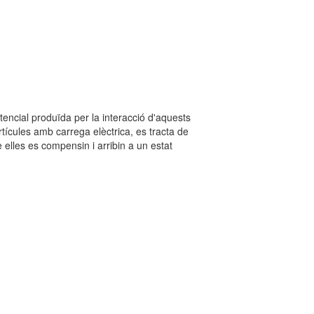
encial produïda per la interacció d'aquests
rtícules amb carrega elèctrica, es tracta de
e elles es compensin i arribin a un estat