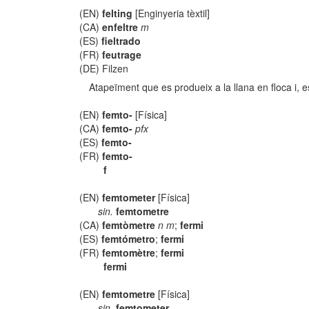
(EN)
felting
[Enginyeria tèxtil]
(CA)
enfeltre
m
(ES)
fieltrado
(FR)
feutrage
(DE) Filzen
Atapeïment que es produeix a la llana en floca i, e
(EN)
femto-
[Física]
(CA)
femto-
pfx
(ES)
femto-
(FR)
femto-
f
(EN)
femtometer
[Física]
sin.
femtometre
(CA)
femtòmetre
n m
;
fermi
(ES)
femtómetro
;
fermi
(FR)
femtomètre
;
fermi
fermi
(EN)
femtometre
[Física]
sin.
femtometer