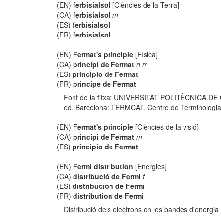
(EN)
ferbisialsol
[Ciències de la Terra]
(CA)
ferbisialsol
m
(ES)
ferbisialsol
(FR)
ferbisialsol
(EN)
Fermat's principle
[Física]
(CA)
principi de Fermat
n m
(ES)
principio de Fermat
(FR)
principe de Fermat
Font de la fitxa: UNIVERSITAT POLITÈCNICA DE
ed. Barcelona: TERMCAT, Centre de Terminologia, co
(EN)
Fermat's principle
[Ciències de la visió]
(CA)
principi de Fermat
m
(ES)
principio de Fermat
(EN)
Fermi distribution
[Energies]
(CA)
distribució de Fermi
f
(ES)
distribución de Fermi
(FR)
distribution de Fermi
Distribució dels electrons en les bandes d'energia 