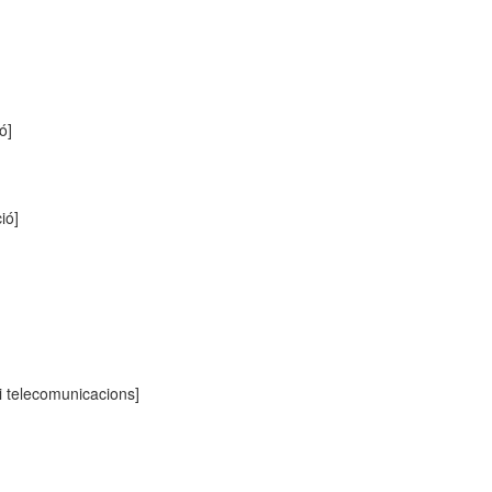
ó]
ió]
 i telecomunicacions]