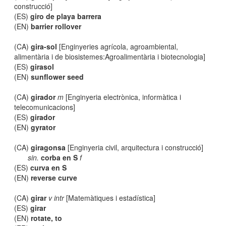
construcció]
(ES)
giro de playa barrera
(EN)
barrier rollover
(CA)
gira-sol
[Enginyeries agrícola, agroambiental,
alimentària i de biosistemes:Agroalimentària i biotecnologia]
(ES)
girasol
(EN)
sunflower seed
(CA)
girador
m
[Enginyeria electrònica, informàtica i
telecomunicacions]
(ES)
girador
(EN)
gyrator
(CA)
giragonsa
[Enginyeria civil, arquitectura i construcció]
sin.
corba en S
f
(ES)
curva en S
(EN)
reverse curve
(CA)
girar
v intr
[Matemàtiques i estadística]
(ES)
girar
(EN)
rotate, to