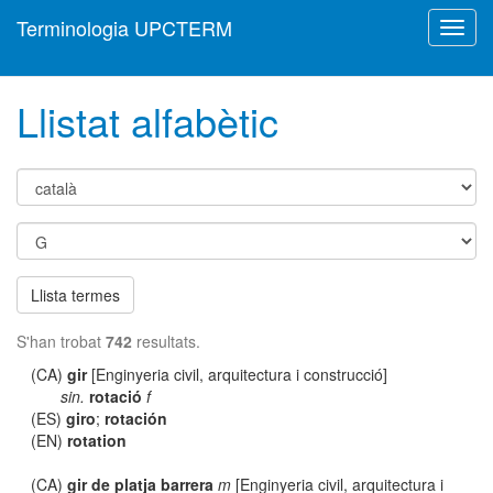
Terminologia UPCTERM
Toggl
navig
Llistat alfabètic
Llista termes
S'han trobat
742
resultats.
(CA)
gir
[Enginyeria civil, arquitectura i construcció]
sin.
rotació
f
(ES)
giro
;
rotación
(EN)
rotation
(CA)
gir de platja barrera
m
[Enginyeria civil, arquitectura i