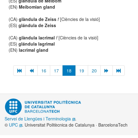
(ES)
glándula de Meibom
(EN)
Meibomian gland
(CA)
glàndula de Zeiss
f
[Ciències de la visió]
(ES)
glándula de Zeiss
(CA)
glàndula lacrimal
f
[Ciències de la visió]
(ES)
glándula lagrimal
(EN)
lacrimal gland
16
17
18
19
20
Servei de Llengües i Terminologia
.
©
UPC
. Universitat Politècnica de Catalunya · BarcelonaTech