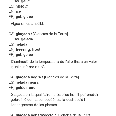
sin.
gel
m
(ES)
hielo
m
(EN)
ice
(FR)
gel
;
glace
Aigua en estat sòlid.
(CA)
glaçada
f
[Ciències de la Terra]
sin.
gelada
(ES)
helada
(EN)
freezing
;
frost
(FR)
gel
;
gelée
Disminució de la temperatura de l'aire fins a un valor
igual o inferior a 0°C.
(CA)
glaçada negra
f
[Ciències de la Terra]
(ES)
helada negra
(FR)
gelée noire
Glaçada en la qual l'aire no és prou humit per produir
gebre i té com a conseqüència la destrucció i
l'ennegriment de les plantes.
(CA)
glaçada per advecció
f
[Ciències de la Terra]