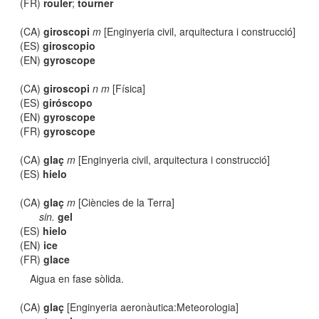
(FR)
rouler
;
tourner
(CA)
giroscopi
m
[Enginyeria civil, arquitectura i construcció]
(ES)
giroscopio
(EN)
gyroscope
(CA)
giroscopi
n m
[Física]
(ES)
giróscopo
(EN)
gyroscope
(FR)
gyroscope
(CA)
glaç
m
[Enginyeria civil, arquitectura i construcció]
(ES)
hielo
(CA)
glaç
m
[Ciències de la Terra]
sin.
gel
(ES)
hielo
(EN)
ice
(FR)
glace
Aigua en fase sòlida.
(CA)
glaç
[Enginyeria aeronàutica:Meteorologia]