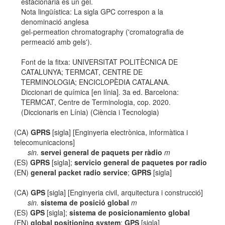
estacionària és un gel.
Nota lingüística: La sigla GPC correspon a la
denominació anglesa
gel-permeation chromatography ('cromatografia de
permeació amb gels').
Font de la fitxa: UNIVERSITAT POLITÈCNICA DE
CATALUNYA; TERMCAT, CENTRE DE
TERMINOLOGIA; ENCICLOPÈDIA CATALANA.
Diccionari de química [en línia]. 3a ed. Barcelona:
TERMCAT, Centre de Terminologia, cop. 2020.
(Diccionaris en Línia) (Ciència i Tecnologia)
(CA)
GPRS
[sigla] [Enginyeria electrònica, informàtica i
telecomunicacions]
sin.
servei general de paquets per ràdio
m
(ES)
GPRS
[sigla];
servicio general de paquetes por radio
(EN)
general packet radio service
;
GPRS
[sigla]
(CA)
GPS
[sigla] [Enginyeria civil, arquitectura i construcció]
sin.
sistema de posició global
m
(ES)
GPS
[sigla];
sistema de posicionamiento global
(EN)
global positioning system
;
GPS
[sigla]