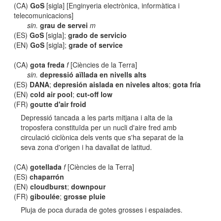
(CA)
GoS
[sigla] [Enginyeria electrònica, informàtica i
telecomunicacions]
sin.
grau de servei
m
(ES)
GoS
[sigla];
grado de servicio
(EN)
GoS
[sigla];
grade of service
(CA)
gota freda
f
[Ciències de la Terra]
sin.
depressió aïllada en nivells alts
(ES)
DANA
;
depresión aislada en niveles altos
;
gota fría
(EN)
cold air pool
;
cut-off low
(FR)
goutte d'air froid
Depressió tancada a les parts mitjana i alta de la
troposfera constituïda per un nucli d'aire fred amb
circulació ciclònica dels vents que s'ha separat de la
seva zona d'origen i ha davallat de latitud.
(CA)
gotellada
f
[Ciències de la Terra]
(ES)
chaparrón
(EN)
cloudburst
;
downpour
(FR)
giboulée
;
grosse pluie
Pluja de poca durada de gotes grosses i espaiades.