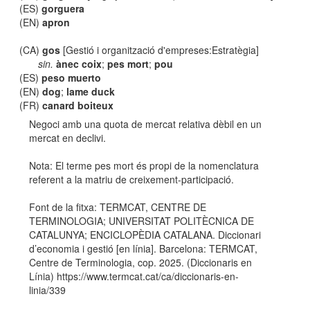
(ES)
gorguera
(EN)
apron
(CA)
gos
[Gestió i organització d'empreses:Estratègia]
sin.
ànec coix
;
pes mort
;
pou
(ES)
peso muerto
(EN)
dog
;
lame duck
(FR)
canard boiteux
Negoci amb una quota de mercat relativa dèbil en un
mercat en declivi.
Nota: El terme pes mort és propi de la nomenclatura
referent a la matriu de creixement-participació.
Font de la fitxa: TERMCAT, CENTRE DE
TERMINOLOGIA; UNIVERSITAT POLITÈCNICA DE
CATALUNYA; ENCICLOPÈDIA CATALANA. Diccionari
d’economia i gestió [en línia]. Barcelona: TERMCAT,
Centre de Terminologia, cop. 2025. (Diccionaris en
Línia) https://www.termcat.cat/ca/diccionaris-en-
linia/339