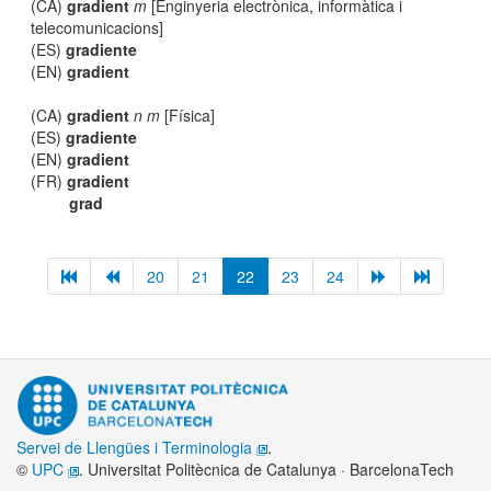
(CA)
gradient
m
[Enginyeria electrònica, informàtica i
telecomunicacions]
(ES)
gradiente
(EN)
gradient
(CA)
gradient
n m
[Física]
(ES)
gradiente
(EN)
gradient
(FR)
gradient
grad
20
21
22
23
24
Servei de Llengües i Terminologia
.
©
UPC
. Universitat Politècnica de Catalunya · BarcelonaTech