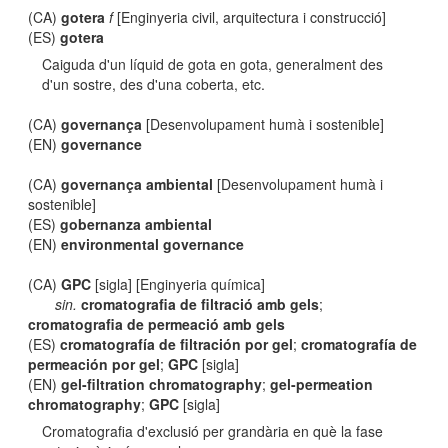
(CA)
gotera
f
[Enginyeria civil, arquitectura i construcció]
(ES)
gotera
Caiguda d'un líquid de gota en gota, generalment des
d'un sostre, des d'una coberta, etc.
(CA)
governança
[Desenvolupament humà i sostenible]
(EN)
governance
(CA)
governança ambiental
[Desenvolupament humà i
sostenible]
(ES)
gobernanza ambiental
(EN)
environmental governance
(CA)
GPC
[sigla] [Enginyeria química]
sin.
cromatografia de filtració amb gels
;
cromatografia de permeació amb gels
(ES)
cromatografía de filtración por gel
;
cromatografía de
permeación por gel
;
GPC
[sigla]
(EN)
gel-filtration chromatography
;
gel-permeation
chromatography
;
GPC
[sigla]
Cromatografia d'exclusió per grandària en què la fase