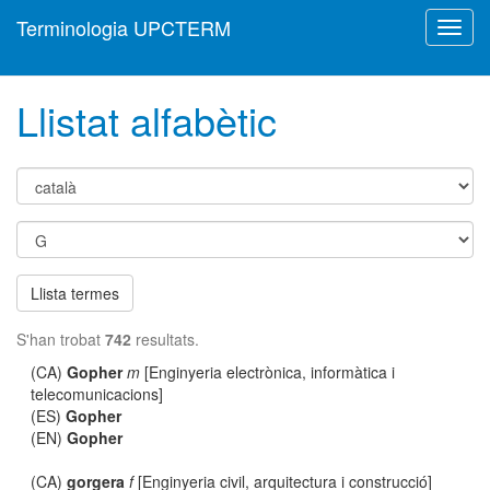
Terminologia UPCTERM
Toggl
navig
Llistat alfabètic
Llista termes
S'han trobat
742
resultats.
(CA)
Gopher
m
[Enginyeria electrònica, informàtica i
telecomunicacions]
(ES)
Gopher
(EN)
Gopher
(CA)
gorgera
f
[Enginyeria civil, arquitectura i construcció]