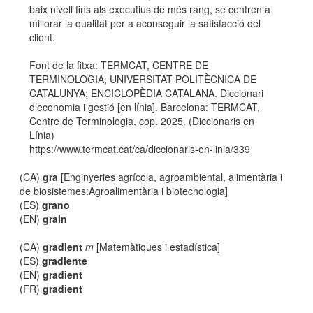
baix nivell fins als executius de més rang, se centren a
millorar la qualitat per a aconseguir la satisfacció del
client.
Font de la fitxa: TERMCAT, CENTRE DE
TERMINOLOGIA; UNIVERSITAT POLITÈCNICA DE
CATALUNYA; ENCICLOPÈDIA CATALANA. Diccionari
d’economia i gestió [en línia]. Barcelona: TERMCAT,
Centre de Terminologia, cop. 2025. (Diccionaris en
Línia)
https://www.termcat.cat/ca/diccionaris-en-linia/339
(CA)
gra
[Enginyeries agrícola, agroambiental, alimentària i
de biosistemes:Agroalimentària i biotecnologia]
(ES)
grano
(EN)
grain
(CA)
gradient
m
[Matemàtiques i estadística]
(ES)
gradiente
(EN)
gradient
(FR)
gradient