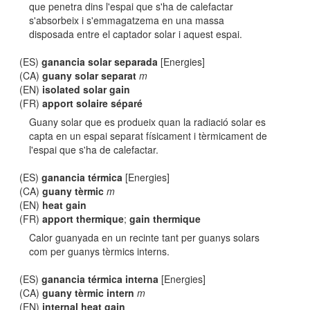
que penetra dins l'espai que s'ha de calefactar
s'absorbeix i s'emmagatzema en una massa
disposada entre el captador solar i aquest espai.
(ES)
ganancia solar separada
[Energies]
(CA)
guany solar separat
m
(EN)
isolated solar gain
(FR)
apport solaire séparé
Guany solar que es produeix quan la radiació solar es
capta en un espai separat físicament i tèrmicament de
l'espai que s'ha de calefactar.
(ES)
ganancia térmica
[Energies]
(CA)
guany tèrmic
m
(EN)
heat gain
(FR)
apport thermique
;
gain thermique
Calor guanyada en un recinte tant per guanys solars
com per guanys tèrmics interns.
(ES)
ganancia térmica interna
[Energies]
(CA)
guany tèrmic intern
m
(EN)
internal heat gain