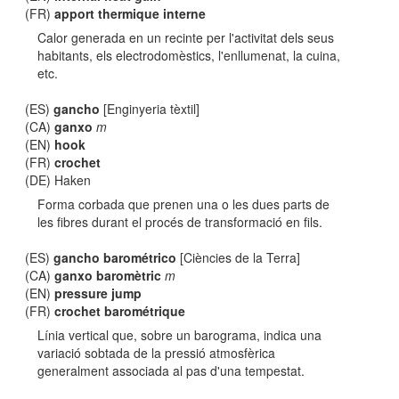
(FR)
apport thermique interne
Calor generada en un recinte per l'activitat dels seus
habitants, els electrodomèstics, l'enllumenat, la cuina,
etc.
(ES)
gancho
[Enginyeria tèxtil]
(CA)
ganxo
m
(EN)
hook
(FR)
crochet
(DE) Haken
Forma corbada que prenen una o les dues parts de
les fibres durant el procés de transformació en fils.
(ES)
gancho barométrico
[Ciències de la Terra]
(CA)
ganxo baromètric
m
(EN)
pressure jump
(FR)
crochet barométrique
Línia vertical que, sobre un barograma, indica una
variació sobtada de la pressió atmosfèrica
generalment associada al pas d'una tempestat.