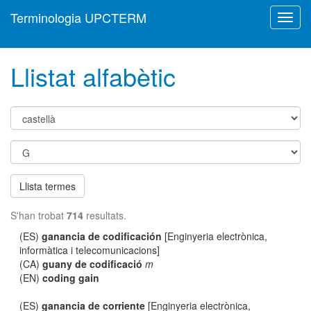
Terminologia UPCTERM
Toggl
navig
Llistat alfabètic
Llista termes
S'han trobat
714
resultats.
(ES)
ganancia de codificación
[Enginyeria electrònica,
informàtica i telecomunicacions]
(CA)
guany de codificació
m
(EN)
coding gain
(ES)
ganancia de corriente
[Enginyeria electrònica,