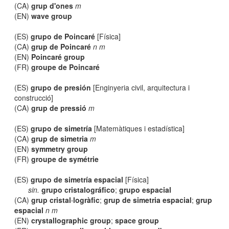
(CA)
grup d'ones
m
(EN)
wave group
(ES)
grupo de Poincaré
[Física]
(CA)
grup de Poincaré
n m
(EN)
Poincaré group
(FR)
groupe de Poincaré
(ES)
grupo de presión
[Enginyeria civil, arquitectura i
construcció]
(CA)
grup de pressió
m
(ES)
grupo de simetría
[Matemàtiques i estadística]
(CA)
grup de simetria
m
(EN)
symmetry group
(FR)
groupe de symétrie
(ES)
grupo de simetría espacial
[Física]
sin.
grupo cristalográfico
;
grupo espacial
(CA)
grup cristal·logràfic
;
grup de simetria espacial
;
grup
espacial
n m
(EN)
crystallographic group
;
space group