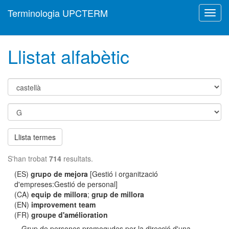
Terminologia UPCTERM
Toggl
navig
Llistat alfabètic
Llista termes
S'han trobat
714
resultats.
(ES)
grupo de mejora
[Gestió i organització
d'empreses:Gestió de personal]
(CA)
equip de millora
;
grup de millora
(EN)
improvement team
(FR)
groupe d'amélioration
Grup de persones promogudes per la direcció d'una