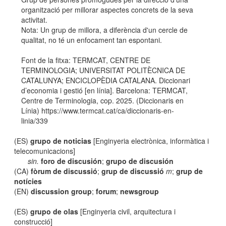
organització per millorar aspectes concrets de la seva
activitat.
Nota: Un grup de millora, a diferència d'un cercle de
qualitat, no té un enfocament tan espontani.
Font de la fitxa: TERMCAT, CENTRE DE
TERMINOLOGIA; UNIVERSITAT POLITÈCNICA DE
CATALUNYA; ENCICLOPÈDIA CATALANA. Diccionari
d’economia i gestió [en línia]. Barcelona: TERMCAT,
Centre de Terminologia, cop. 2025. (Diccionaris en
Línia) https://www.termcat.cat/ca/diccionaris-en-
linia/339
(ES)
grupo de noticias
[Enginyeria electrònica, informàtica i
telecomunicacions]
sin.
foro de discusión
;
grupo de discusión
(CA)
fòrum de discussió
;
grup de discussió
m
;
grup de
notícies
(EN)
discussion group
;
forum
;
newsgroup
(ES)
grupo de olas
[Enginyeria civil, arquitectura i
construcció]