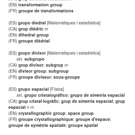
(EN)
transformation group
(FR)
groupe de transformations
(ES)
grupo diedral
[Matemàtiques i estadística]
(CA)
grup dièdric
m
(EN)
dihedral group
(FR)
groupe diédrial
(ES)
grupo divisor
[Matemàtiques i estadística]
sin.
subgrupo
(CA)
grup divisor
;
subgrup
m
(EN)
divisor group
;
subgroup
(FR)
groupe diviseur
;
sous-groupe
(ES)
grupo espacial
[Física]
sin.
grupo cristalográfico
;
grupo de simetría espacial
(CA)
grup cristal·logràfic
;
grup de simetria espacial
;
grup
espacial
n m
(EN)
crystallographic group
;
space group
(FR)
groupe crystallographique
;
groupe d'espace
;
groupe de symétrie spatiale
;
groupe spatial