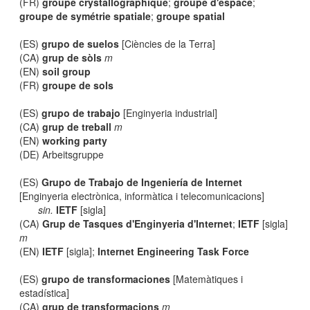
(FR)
groupe crystallographique
;
groupe d'espace
;
groupe de symétrie spatiale
;
groupe spatial
(ES)
grupo de suelos
[Ciències de la Terra]
(CA)
grup de sòls
m
(EN)
soil group
(FR)
groupe de sols
(ES)
grupo de trabajo
[Enginyeria industrial]
(CA)
grup de treball
m
(EN)
working party
(DE) Arbeitsgruppe
(ES)
Grupo de Trabajo de Ingeniería de Internet
[Enginyeria electrònica, informàtica i telecomunicacions]
sin.
IETF
[sigla]
(CA)
Grup de Tasques d'Enginyeria d'Internet
;
IETF
[sigla]
m
(EN)
IETF
[sigla];
Internet Engineering Task Force
(ES)
grupo de transformaciones
[Matemàtiques i
estadística]
(CA)
grup de transformacions
m