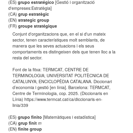
(ES)
grupo estratégico
[Gestió i organització
d'empreses:Estratègia]
(CA)
grup estratègic
(EN)
strategic group
(FR)
groupe stratégique
Conjunt d'organitzacions que, en el si d'un mateix
sector, tenen característiques molt semblants, de
manera que les seves actuacions i els seus
comportaments es distingeixen dels que tenen lloc a la
resta del sector.
Font de la fitxa: TERMCAT, CENTRE DE
TERMINOLOGIA; UNIVERSITAT POLITÈCNICA DE
CATALUNYA; ENCICLOPÈDIA CATALANA. Diccionari
d’economia i gestió [en línia]. Barcelona: TERMCAT,
Centre de Terminologia, cop. 2025. (Diccionaris en
Línia) https://www.termcat.cat/ca/diccionaris-en-
linia/339
(ES)
grupo finito
[Matemàtiques i estadística]
(CA)
grup finit
m
(EN)
finite group