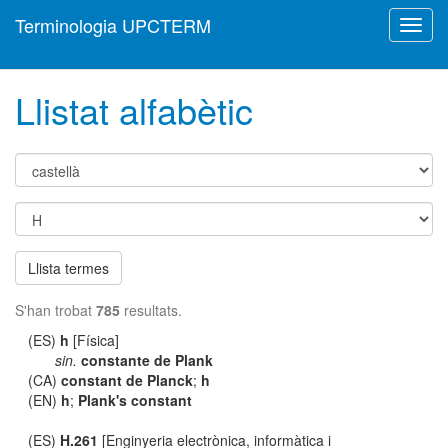
Terminologia UPCTERM
Toggl
navig
Llistat alfabètic
Llista termes
S'han trobat
785
resultats.
(ES)
h
[Física]
sin.
constante de Plank
(CA)
constant de Planck
;
h
(EN)
h
;
Plank's constant
(ES)
H.261
[Enginyeria electrònica, informàtica i