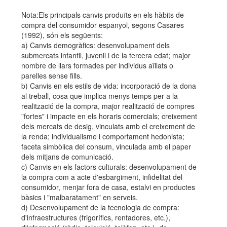
Nota:Els principals canvis produïts en els hàbits de
compra del consumidor espanyol, segons Casares
(1992), són els següents:
a) Canvis demogràfics: desenvolupament dels
submercats infantil, juvenil i de la tercera edat; major
nombre de llars formades per individus aïllats o
parelles sense fills.
b) Canvis en els estils de vida: incorporació de la dona
al treball, cosa que implica menys temps per a la
realització de la compra, major realització de compres
"fortes" i impacte en els horaris comercials; creixement
dels mercats de desig, vinculats amb el creixement de
la renda; individualisme i comportament hedonista;
faceta simbòlica del consum, vinculada amb el paper
dels mitjans de comunicació.
c) Canvis en els factors culturals: desenvolupament de
la compra com a acte d'esbargiment, infidelitat del
consumidor, menjar fora de casa, estalvi en productes
bàsics i "malbaratament" en serveis.
d) Desenvolupament de la tecnologia de compra:
d'infraestructures (frigorífics, rentadores, etc.),