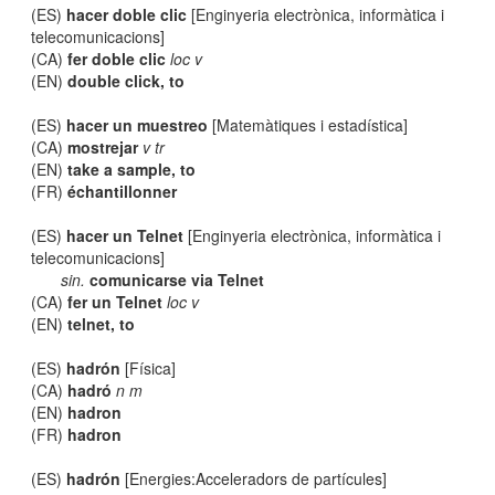
(ES)
hacer doble clic
[Enginyeria electrònica, informàtica i
telecomunicacions]
(CA)
fer doble clic
loc v
(EN)
double click, to
(ES)
hacer un muestreo
[Matemàtiques i estadística]
(CA)
mostrejar
v tr
(EN)
take a sample, to
(FR)
échantillonner
(ES)
hacer un Telnet
[Enginyeria electrònica, informàtica i
telecomunicacions]
sin.
comunicarse via Telnet
(CA)
fer un Telnet
loc v
(EN)
telnet, to
(ES)
hadrón
[Física]
(CA)
hadró
n m
(EN)
hadron
(FR)
hadron
(ES)
hadrón
[Energies:Acceleradors de partícules]