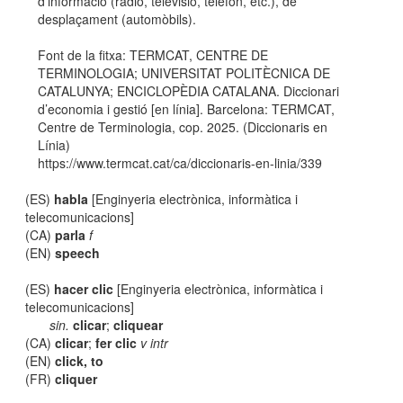
d'informació (ràdio, televisió, telèfon, etc.), de
desplaçament (automòbils).
Font de la fitxa: TERMCAT, CENTRE DE
TERMINOLOGIA; UNIVERSITAT POLITÈCNICA DE
CATALUNYA; ENCICLOPÈDIA CATALANA. Diccionari
d’economia i gestió [en línia]. Barcelona: TERMCAT,
Centre de Terminologia, cop. 2025. (Diccionaris en
Línia)
https://www.termcat.cat/ca/diccionaris-en-linia/339
(ES)
habla
[Enginyeria electrònica, informàtica i
telecomunicacions]
(CA)
parla
f
(EN)
speech
(ES)
hacer clic
[Enginyeria electrònica, informàtica i
telecomunicacions]
sin.
clicar
;
cliquear
(CA)
clicar
;
fer clic
v intr
(EN)
click, to
(FR)
cliquer