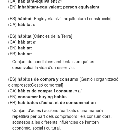
(CA)
habitant-equivalent
m
(EN)
inhabitant-equivalent
;
person equivalent
(ES)
hábitat
[Enginyeria civil, arquitectura i construcció]
(CA)
hàbitat
m
(ES)
hábitat
[Ciències de la Terra]
(CA)
hàbitat
m
(EN)
habitat
(FR)
habitat
Conjunt de condicions ambientals en què es
desenvoluà la vida d'un ésser viu.
(ES)
hábitos de compra y consumo
[Gestió i organització
d'empreses:Gestió comercial]
(CA)
hàbits de compra i consum
m pl
(EN)
consumer buying habits
(FR)
habitudes d'achat et de consommation
Conjunt d'actes i accions realitzats d'una manera
repetitiva per part dels compradors i els consumidors,
sotmesos a les diferents influències de l'entorn
econòmic, social i cultural.