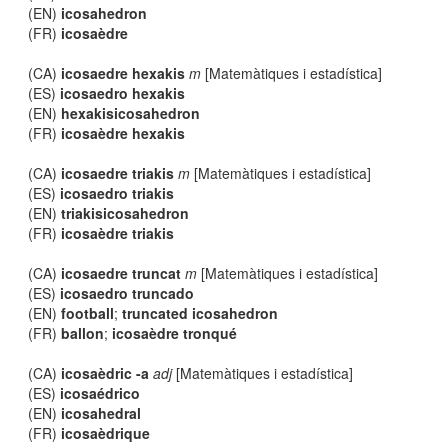
(EN)
icosahedron
(FR)
icosaèdre
(CA)
icosaedre hexakis
m
[Matemàtiques i estadística]
(ES)
icosaedro hexakis
(EN)
hexakisicosahedron
(FR)
icosaèdre hexakis
(CA)
icosaedre triakis
m
[Matemàtiques i estadística]
(ES)
icosaedro triakis
(EN)
triakisicosahedron
(FR)
icosaèdre triakis
(CA)
icosaedre truncat
m
[Matemàtiques i estadística]
(ES)
icosaedro truncado
(EN)
football
;
truncated icosahedron
(FR)
ballon
;
icosaèdre tronqué
(CA)
icosaèdric -a
adj
[Matemàtiques i estadística]
(ES)
icosaédrico
(EN)
icosahedral
(FR)
icosaèdrique