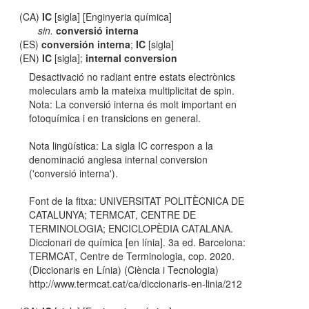
(CA)
IC
[sigla] [Enginyeria química]
sin.
conversió interna
(ES)
conversión interna
;
IC
[sigla]
(EN)
IC
[sigla];
internal conversion
Desactivació no radiant entre estats electrònics
moleculars amb la mateixa multiplicitat de spin.
Nota: La conversió interna és molt important en
fotoquímica i en transicions en general.
Nota lingüística: La sigla IC correspon a la
denominació anglesa internal conversion
('conversió interna').
Font de la fitxa: UNIVERSITAT POLITÈCNICA DE
CATALUNYA; TERMCAT, CENTRE DE
TERMINOLOGIA; ENCICLOPÈDIA CATALANA.
Diccionari de química [en línia]. 3a ed. Barcelona:
TERMCAT, Centre de Terminologia, cop. 2020.
(Diccionaris en Línia) (Ciència i Tecnologia)
http://www.termcat.cat/ca/diccionaris-en-linia/212