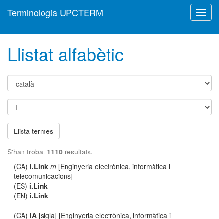
Terminologia UPCTERM
Toggl
navig
Llistat alfabètic
Llista termes
S'han trobat
1110
resultats.
(CA)
i.Link
m
[Enginyeria electrònica, informàtica i
telecomunicacions]
(ES)
i.Link
(EN)
i.Link
(CA)
IA
[sigla] [Enginyeria electrònica, informàtica i