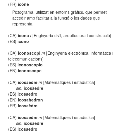
(FR)
icône
Pictograma, utilitzat en entorns gràfics, que permet
accedir amb facilitat a la funció o les dades que
representa.
(CA)
icona
f
[Enginyeria civil, arquitectura i construcció]
(ES)
icono
(CA)
iconoscopi
m
[Enginyeria electrònica, informàtica i
telecomunicacions]
(ES)
iconoscopio
(EN)
iconoscope
(CA)
icosaedre
m
[Matemàtiques i estadística]
sin.
icosàedre
(ES)
icosaedro
(EN)
icosahedron
(FR)
icosaèdre
(CA)
icosaedre
m
[Matemàtiques i estadística]
sin.
icosàedre
(ES)
icosaedro