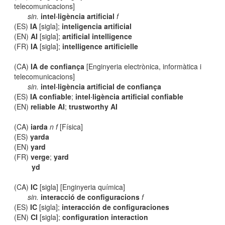
telecomunicacions]
sin.
intel·ligència artificial
f
(ES)
IA
[sigla];
inteligencia artificial
(EN)
AI
[sigla];
artificial intelligence
(FR)
IA
[sigla];
intelligence artificielle
(CA)
IA de confiança
[Enginyeria electrònica, informàtica i
telecomunicacions]
sin.
intel·ligència artificial de confiança
(ES)
IA confiable
;
intel·ligència artificial confiable
(EN)
reliable AI
;
trustworthy AI
(CA)
iarda
n f
[Física]
(ES)
yarda
(EN)
yard
(FR)
verge
;
yard
yd
(CA)
IC
[sigla] [Enginyeria química]
sin.
interacció de configuracions
f
(ES)
IC
[sigla];
interacción de configuraciones
(EN)
CI
[sigla];
configuration interaction