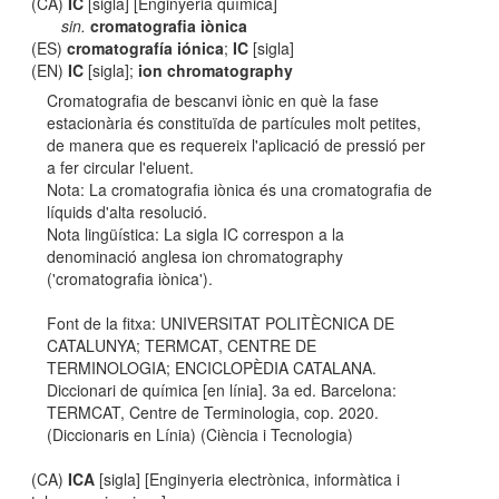
(CA)
IC
[sigla] [Enginyeria química]
sin.
cromatografia iònica
(ES)
cromatografía iónica
;
IC
[sigla]
(EN)
IC
[sigla];
ion chromatography
Cromatografia de bescanvi iònic en què la fase
estacionària és constituïda de partícules molt petites,
de manera que es requereix l'aplicació de pressió per
a fer circular l'eluent.
Nota: La cromatografia iònica és una cromatografia de
líquids d'alta resolució.
Nota lingüística: La sigla IC correspon a la
denominació anglesa ion chromatography
('cromatografia iònica').
Font de la fitxa: UNIVERSITAT POLITÈCNICA DE
CATALUNYA; TERMCAT, CENTRE DE
TERMINOLOGIA; ENCICLOPÈDIA CATALANA.
Diccionari de química [en línia]. 3a ed. Barcelona:
TERMCAT, Centre de Terminologia, cop. 2020.
(Diccionaris en Línia) (Ciència i Tecnologia)
(CA)
ICA
[sigla] [Enginyeria electrònica, informàtica i