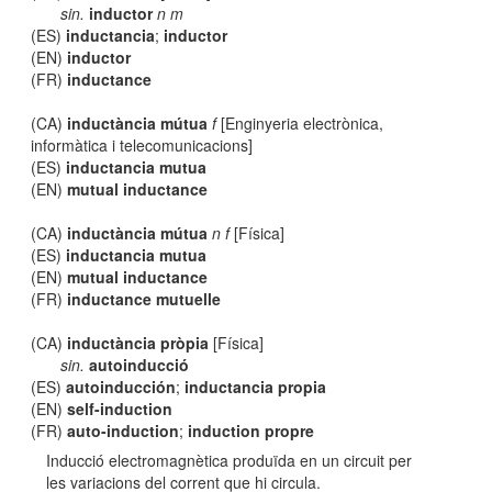
sin.
inductor
n m
(ES)
inductancia
;
inductor
(EN)
inductor
(FR)
inductance
(CA)
inductància mútua
f
[Enginyeria electrònica,
informàtica i telecomunicacions]
(ES)
inductancia mutua
(EN)
mutual inductance
(CA)
inductància mútua
n f
[Física]
(ES)
inductancia mutua
(EN)
mutual inductance
(FR)
inductance mutuelle
(CA)
inductància pròpia
[Física]
sin.
autoinducció
(ES)
autoinducción
;
inductancia propia
(EN)
self-induction
(FR)
auto-induction
;
induction propre
Inducció electromagnètica produïda en un circuit per
les variacions del corrent que hi circula.