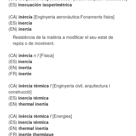
(ES)
inecuación isoperimétrica
(CA)
inèrcia
[Enginyeria aeronàutica:Fonaments físics]
(ES)
inercia
(EN)
inertia
Resistència de la matèria a modificar el seu estat de
repòs o de moviment.
(CA)
inèrcia
n f
[Física]
(ES)
inercia
(EN)
inertia
(FR)
inertie
(CA)
inèrcia tèrmica
f
[Enginyeria civil, arquitectura i
construcció]
(ES)
inercia térmica
(EN)
thermal inertia
(CA)
inèrcia tèrmica
f
[Energies]
(ES)
inercia térmica
(EN)
thermal inertia
(FR)
inertie thermique