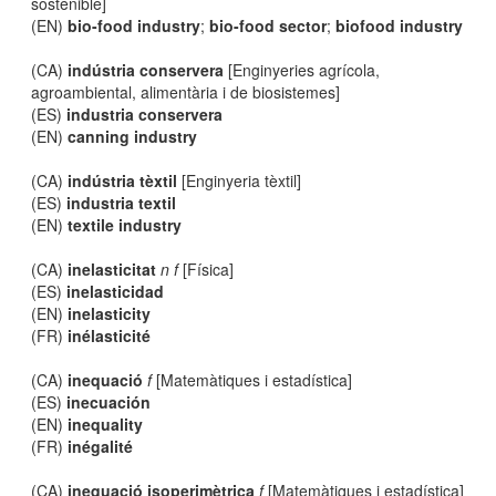
sostenible]
(EN)
bio-food industry
;
bio-food sector
;
biofood industry
(CA)
indústria conservera
[Enginyeries agrícola,
agroambiental, alimentària i de biosistemes]
(ES)
industria conservera
(EN)
canning industry
(CA)
indústria tèxtil
[Enginyeria tèxtil]
(ES)
industria textil
(EN)
textile industry
(CA)
inelasticitat
n f
[Física]
(ES)
inelasticidad
(EN)
inelasticity
(FR)
inélasticité
(CA)
inequació
f
[Matemàtiques i estadística]
(ES)
inecuación
(EN)
inequality
(FR)
inégalité
(CA)
inequació isoperimètrica
f
[Matemàtiques i estadística]