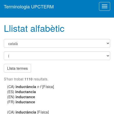
Terminologia UPCTERM
Toggl
navig
Llistat alfabètic
Llista termes
S'han trobat
1110
resultats.
(CA)
inductància
n f
[Física]
(ES)
inductancia
(EN)
inductance
(FR)
inductance
(CA)
inductància
[Física]