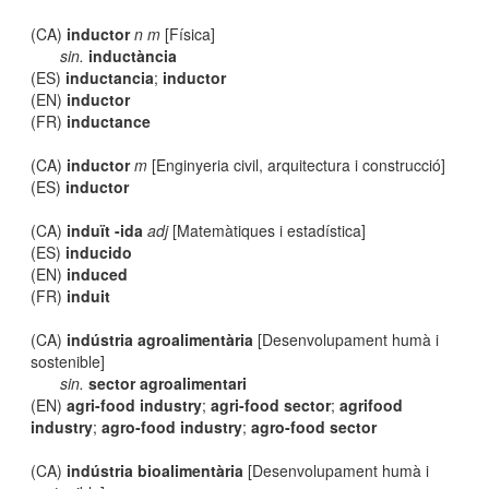
(CA)
inductor
n m
[Física]
sin.
inductància
(ES)
inductancia
;
inductor
(EN)
inductor
(FR)
inductance
(CA)
inductor
m
[Enginyeria civil, arquitectura i construcció]
(ES)
inductor
(CA)
induït -ida
adj
[Matemàtiques i estadística]
(ES)
inducido
(EN)
induced
(FR)
induit
(CA)
indústria agroalimentària
[Desenvolupament humà i
sostenible]
sin.
sector agroalimentari
(EN)
agri-food industry
;
agri-food sector
;
agrifood
industry
;
agro-food industry
;
agro-food sector
(CA)
indústria bioalimentària
[Desenvolupament humà i