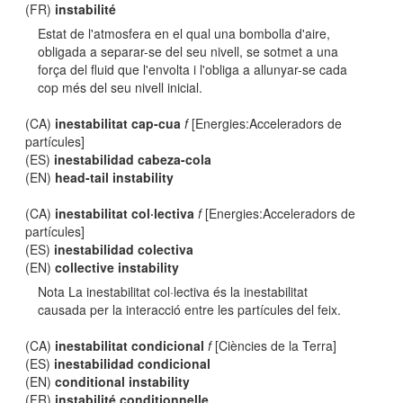
(FR)
instabilité
Estat de l'atmosfera en el qual una bombolla d'aire,
obligada a separar-se del seu nivell, se sotmet a una
força del fluid que l'envolta i l'obliga a allunyar-se cada
cop més del seu nivell inicial.
(CA)
inestabilitat cap-cua
f
[Energies:Acceleradors de
partícules]
(ES)
inestabilidad cabeza-cola
(EN)
head-tail instability
(CA)
inestabilitat col·lectiva
f
[Energies:Acceleradors de
partícules]
(ES)
inestabilidad colectiva
(EN)
collective instability
Nota La inestabilitat col·lectiva és la inestabilitat
causada per la interacció entre les partícules del feix.
(CA)
inestabilitat condicional
f
[Ciències de la Terra]
(ES)
inestabilidad condicional
(EN)
conditional instability
(FR)
instabilité conditionnelle