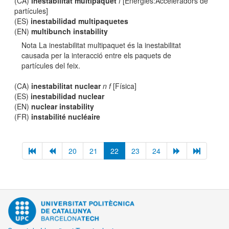
(CA)
inestabilitat multipaquet
f
[Energies:Acceleradors de
partícules]
(ES)
inestabilidad multipaquetes
(EN)
multibunch instability
Nota La inestabilitat multipaquet és la inestabilitat
causada per la interacció entre els paquets de
partícules del feix.
(CA)
inestabilitat nuclear
n f
[Física]
(ES)
inestabilidad nuclear
(EN)
nuclear instability
(FR)
instabilité nucléaire
20
21
22
23
24