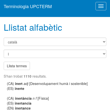
Terminologia UPCTERM
Toggl
navig
Llistat alfabètic
Llista termes
S'han trobat
1110
resultats.
(CA)
inert
adj
[Desenvolupament humà i sostenible]
(ES)
inerte
(CA)
inertància
n f
[Física]
(ES)
inertancia
(EN)
inertance