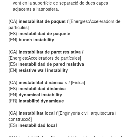
vent en la superfície de separació de dues capes
adjacents a l'atmosfera.
(CA)
inestabilitat de paquet
f
[Energies:Acceleradors de
partícules]
(ES)
inestabilidad de paquete
(EN)
bunch instability
(CA)
inestabilitat de paret resistiva
f
[Energies:Acceleradors de partícules]
(ES)
inestabilidad de pared resistiva
(EN)
resistive wall instability
(CA)
inestabilitat dinàmica
n f
[Física]
(ES)
inestabilidad dinámica
(EN)
dynamical instability
(FR)
instabilité dynamique
(CA)
inestabilitat local
f
[Enginyeria civil, arquitectura i
construcció]
(ES)
inestabilidad local