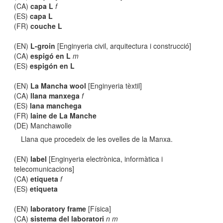
(CA)
capa L
f
(ES)
capa L
(FR)
couche L
(EN)
L-groin
[Enginyeria civil, arquitectura i construcció]
(CA)
espigó en L
m
(ES)
espigón en L
(EN)
La Mancha wool
[Enginyeria tèxtil]
(CA)
llana manxega
f
(ES)
lana manchega
(FR)
laine de La Manche
(DE) Manchawolle
Llana que procedeix de les ovelles de la Manxa.
(EN)
label
[Enginyeria electrònica, informàtica i
telecomunicacions]
(CA)
etiqueta
f
(ES)
etiqueta
(EN)
laboratory frame
[Física]
(CA)
sistema del laboratori
n m