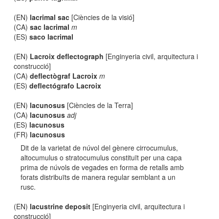
(EN)
lacrimal sac
[Ciències de la visió]
(CA)
sac lacrimal
m
(ES)
saco lacrimal
(EN)
Lacroix deflectograph
[Enginyeria civil, arquitectura i
construcció]
(CA)
deflectògraf Lacroix
m
(ES)
deflectógrafo Lacroix
(EN)
lacunosus
[Ciències de la Terra]
(CA)
lacunosus
adj
(ES)
lacunosus
(FR)
lacunosus
Dit de la varietat de núvol del gènere cirrocumulus,
altocumulus o stratocumulus constituït per una capa
prima de núvols de vegades en forma de retalls amb
forats distribuïts de manera regular semblant a un
rusc.
(EN)
lacustrine deposit
[Enginyeria civil, arquitectura i
construcció]