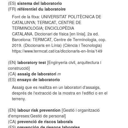
(ES)
sistema del laboratorio
(FR)
référentiel du laboratoire
Font de la fitxa: UNIVERSITAT POLITÈCNICA DE
CATALUNYA; TERMCAT, CENTRE DE
TERMINOLOGIA; ENCICLOPÈDIA
CATALANA. Diccionari de física [en línia]. 2a ed.
Barcelona: TERMCAT, Centre de Terminologia, cop.
2019. (Diccionaris en Línia) (Ciència i Tecnologia)
https://www.termcat.cat/ca/diccionaris-en-linia/149
(EN)
laboratory test
[Enginyeria civil, arquitectura i
construcció]
(CA)
assaig de laboratori
m
(ES)
ensayo de laboratorio
Assaig que es realitza en un laboratori d'assaigs,
després de l'extracció de la mostra en l'edifici o en el
terreny.
(EN)
labour risk prevention
[Gestió i organització
d'empreses:Gestió de personal]
(CA)
prevenció de riscos laborals
(ES)
prevención de riesgos laborales