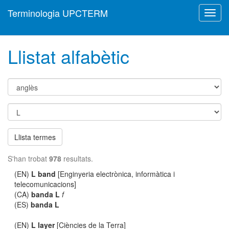
Terminologia UPCTERM
Toggl
navig
Llistat alfabètic
Llista termes
S'han trobat
978
resultats.
(EN)
L band
[Enginyeria electrònica, informàtica i
telecomunicacions]
(CA)
banda L
f
(ES)
banda L
(EN)
L layer
[Ciències de la Terra]