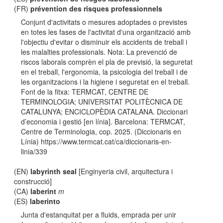
(FR)
prévention des risques professionnels
Conjunt d'activitats o mesures adoptades o previstes
en totes les fases de l'activitat d'una organització amb
l'objectiu d'evitar o disminuir els accidents de treball i
les malalties professionals. Nota: La prevenció de
riscos laborals comprèn el pla de previsió, la seguretat
en el treball, l'ergonomia, la psicologia del treball i de
les organitzacions i la higiene i seguretat en el treball.
Font de la fitxa: TERMCAT, CENTRE DE
TERMINOLOGIA; UNIVERSITAT POLITÈCNICA DE
CATALUNYA; ENCICLOPÈDIA CATALANA. Diccionari
d’economia i gestió [en línia]. Barcelona: TERMCAT,
Centre de Terminologia, cop. 2025. (Diccionaris en
Línia) https://www.termcat.cat/ca/diccionaris-en-
linia/339
(EN)
labyrinth seal
[Enginyeria civil, arquitectura i
construcció]
(CA)
laberint
m
(ES)
laberinto
Junta d'estanquitat per a fluids, emprada per unir