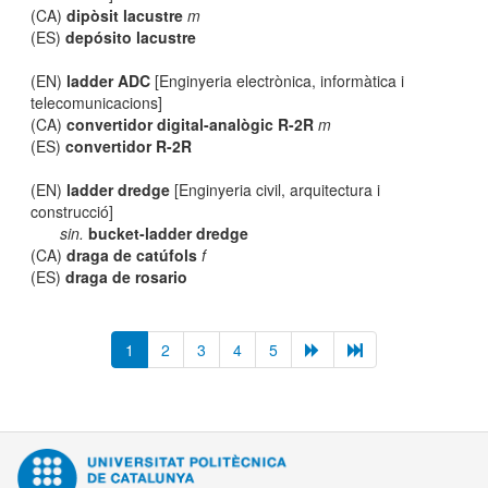
(CA)
dipòsit lacustre
m
(ES)
depósito lacustre
(EN)
ladder ADC
[Enginyeria electrònica, informàtica i
telecomunicacions]
(CA)
convertidor digital-analògic R-2R
m
(ES)
convertidor R-2R
(EN)
ladder dredge
[Enginyeria civil, arquitectura i
construcció]
sin.
bucket-ladder dredge
(CA)
draga de catúfols
f
(ES)
draga de rosario
1
2
3
4
5