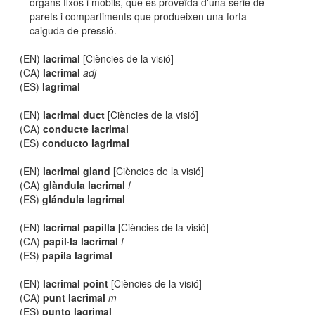
òrgans fixos i mòbils, que és proveïda d'una sèrie de
parets i compartiments que produeixen una forta
caiguda de pressió.
(EN)
lacrimal
[Ciències de la visió]
(CA)
lacrimal
adj
(ES)
lagrimal
(EN)
lacrimal duct
[Ciències de la visió]
(CA)
conducte lacrimal
(ES)
conducto lagrimal
(EN)
lacrimal gland
[Ciències de la visió]
(CA)
glàndula lacrimal
f
(ES)
glándula lagrimal
(EN)
lacrimal papilla
[Ciències de la visió]
(CA)
papil·la lacrimal
f
(ES)
papila lagrimal
(EN)
lacrimal point
[Ciències de la visió]
(CA)
punt lacrimal
m
(ES)
punto lagrimal