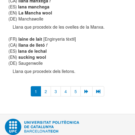
(CA)
llana manxega
f
(ES)
lana manchega
(EN)
La Mancha wool
(DE) Manchawolle
Llana que procedeix de les ovelles de la Manxa.
(FR)
laine de lait
[Enginyeria tèxtil]
(CA)
llana de lletó
f
(ES)
lana de lechal
(EN)
sucking wool
(DE) Saugenwolle
Llana que procedeix dels lletons.
1
2
3
4
5