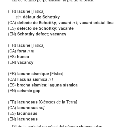
(FR)
lacune
[Física]
sin.
défaut de Schottky
(CA)
defecte de Schottky
;
vacant
n f
;
vacant cristal·lina
(ES)
defecto de Schottky
;
vacante
(EN)
Schottky defect
;
vacancy
(FR)
lacune
[Física]
(CA)
forat
n m
(ES)
hueco
(EN)
vacancy
(FR)
lacune sismique
[Física]
(CA)
llacuna sísmica
n f
(ES)
brecha sísmica
;
laguna sísmica
(EN)
seismic gap
(FR)
lacunosus
[Ciències de la Terra]
(CA)
lacunosus
adj
(ES)
lacunosus
(EN)
lacunosus
Dit de la varietat de núvol del gènere cirrocumulus,