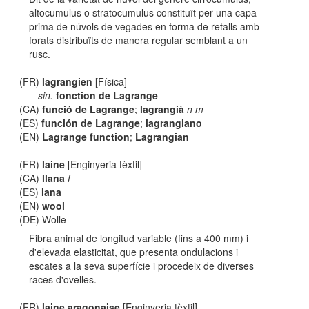
altocumulus o stratocumulus constituït per una capa
prima de núvols de vegades en forma de retalls amb
forats distribuïts de manera regular semblant a un
rusc.
(FR)
lagrangien
[Física]
sin.
fonction de Lagrange
(CA)
funció de Lagrange
;
lagrangià
n m
(ES)
función de Lagrange
;
lagrangiano
(EN)
Lagrange function
;
Lagrangian
(FR)
laine
[Enginyeria tèxtil]
(CA)
llana
f
(ES)
lana
(EN)
wool
(DE) Wolle
Fibra animal de longitud variable (fins a 400 mm) i
d'elevada elasticitat, que presenta ondulacions i
escates a la seva superfície i procedeix de diverses
races d'ovelles.
(FR)
laine aragonaise
[Enginyeria tèxtil]