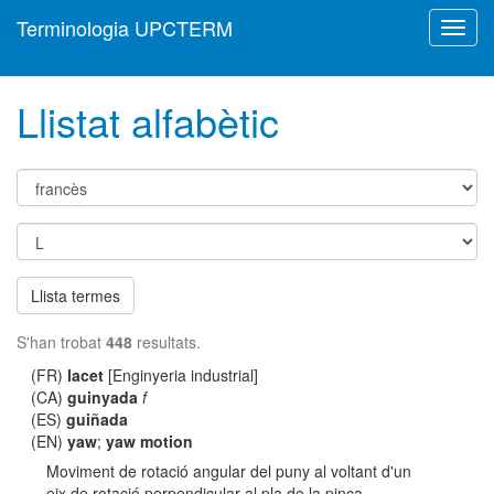
Terminologia UPCTERM
Toggl
navig
Llistat alfabètic
Llista termes
S'han trobat
448
resultats.
(FR)
lacet
[Enginyeria industrial]
(CA)
guinyada
f
(ES)
guiñada
(EN)
yaw
;
yaw motion
Moviment de rotació angular del puny al voltant d'un
eix de rotació perpendicular al pla de la pinça.