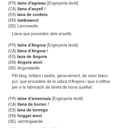
(FR)
laine d'agneau
[Enginyeria tèxtil]
(CA)
llana d'anyell
f
(ES)
lana de cordero
(EN)
lambswool
(DE) Lammwolle
Llana que procedeix dels anyells.
(FR)
laine d'Angora
[Enginyeria tèxtil]
(CA)
llana d'Angora
f
(ES)
lana de Angora
(EN)
Angora wool
(DE) Angorawolle
Pèl llarg, brillant i sedós, generalment, de color blanc
pur, que procedeix de la cabra d'Angora i que s'utilitza
per a la fabricació de teixits de bona qualitat.
(FR)
laine d'antennais
[Enginyeria tèxtil]
(CA)
llana de borrec
f
(ES)
lana de borrego
(EN)
hogget wool
(DE) Jahrlingswolle