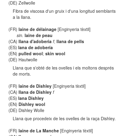
(DE) Zellwolle
Fibra de viscosa d'un gruix i d'una longitud semblants
a la llana.
(FR)
laine de délainage
[Enginyeria tèxtil]
sin.
laine de peau
(CA)
llana d'adoberia
f
;
llana de pells
(ES)
lana de adobería
(EN)
pulled wool
;
skin wool
(DE) Hautwolle
Llana que s'obté de les ovelles i els moltons després
de morts.
(FR)
laine de Dishley
[Enginyeria tèxtil]
(CA)
llana de Dishley
f
(ES)
lana Dishley
(EN)
Dishley wool
(DE) Dishley Wolle
Llana que procedeix de les ovelles de la raça Dishley.
(FR)
laine de La Manche
[Enginyeria tèxtil]