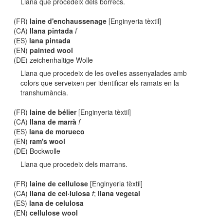
Llana que procedeix dels borrecs.
(FR)
laine d'enchaussenage
[Enginyeria tèxtil]
(CA)
llana pintada
f
(ES)
lana pintada
(EN)
painted wool
(DE) zeichenhaltige Wolle
Llana que procedeix de les ovelles assenyalades amb
colors que serveixen per identificar els ramats en la
transhumància.
(FR)
laine de bélier
[Enginyeria tèxtil]
(CA)
llana de marrà
f
(ES)
lana de morueco
(EN)
ram's wool
(DE) Bockwolle
Llana que procedeix dels marrans.
(FR)
laine de cellulose
[Enginyeria tèxtil]
(CA)
llana de cel·lulosa
f
;
llana vegetal
(ES)
lana de celulosa
(EN)
cellulose wool