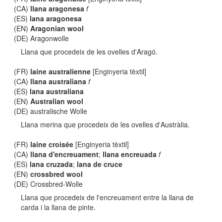
(CA)
llana aragonesa
f
(ES)
lana aragonesa
(EN)
Aragonian wool
(DE) Aragonwolle
Llana que procedeix de les ovelles d'Aragó.
(FR)
laine australienne
[Enginyeria tèxtil]
(CA)
llana australiana
f
(ES)
lana australiana
(EN)
Australian wool
(DE) australische Wolle
Llana merina que procedeix de les ovelles d'Austràlia.
(FR)
laine croisée
[Enginyeria tèxtil]
(CA)
llana d'encreuament
;
llana encreuada
f
(ES)
lana cruzada
;
lana de cruce
(EN)
crossbred wool
(DE) Crossbred-Wolle
Llana que procedeix de l'encreuament entre la llana de
carda i la llana de pinte.