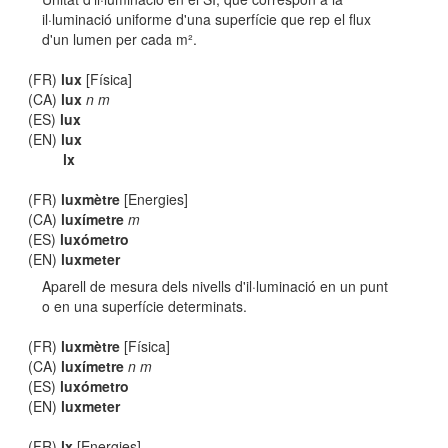
il·luminació uniforme d'una superfície que rep el flux
d'un lumen per cada m².
(FR)
lux
[Física]
(CA)
lux
n m
(ES)
lux
(EN)
lux
lx
(FR)
luxmètre
[Energies]
(CA)
luxímetre
m
(ES)
luxómetro
(EN)
luxmeter
Aparell de mesura dels nivells d'il·luminació en un punt
o en una superfície determinats.
(FR)
luxmètre
[Física]
(CA)
luxímetre
n m
(ES)
luxómetro
(EN)
luxmeter
(FR)
lx
[Energies]