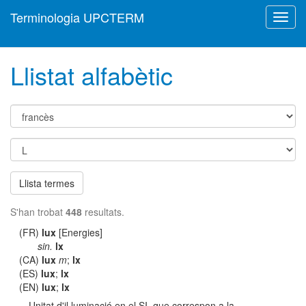
Terminologia UPCTERM
Toggl
navig
Llistat alfabètic
Llista termes
S'han trobat
448
resultats.
(FR)
lux
[Energies]
sin.
lx
(CA)
lux
m
;
lx
(ES)
lux
;
lx
(EN)
lux
;
lx
Unitat d'il·luminació en el SI, que correspon a la