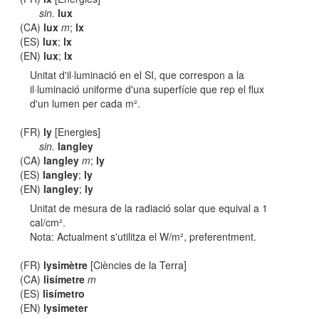
sin.
lux
(CA)
lux
m
;
lx
(ES)
lux
;
lx
(EN)
lux
;
lx
Unitat d'il·luminació en el SI, que correspon a la
il·luminació uniforme d'una superfície que rep el flux
d'un lumen per cada m².
(FR)
ly
[Energies]
sin.
langley
(CA)
langley
m
;
ly
(ES)
langley
;
ly
(EN)
langley
;
ly
Unitat de mesura de la radiació solar que equival a 1
cal/cm².
Nota: Actualment s'utilitza el W/m², preferentment.
(FR)
lysimètre
[Ciències de la Terra]
(CA)
lisímetre
m
(ES)
lisímetro
(EN)
lysimeter