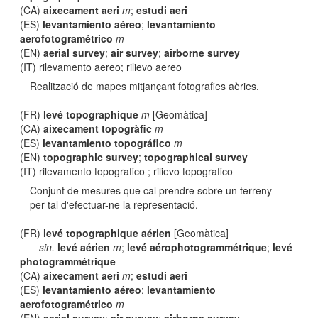
(CA)
aixecament aeri
m
;
estudi aeri
(ES)
levantamiento aéreo
;
levantamiento
aerofotogramétrico
m
(EN)
aerial survey
;
air survey
;
airborne survey
(IT) rilevamento aereo; rilievo aereo
Realització de mapes mitjançant fotografies aèries.
(FR)
levé topographique
m
[Geomàtica]
(CA)
aixecament topogràfic
m
(ES)
levantamiento topográfico
m
(EN)
topographic survey
;
topographical survey
(IT) rilevamento topografico ; rilievo topografico
Conjunt de mesures que cal prendre sobre un terreny
per tal d'efectuar-ne la representació.
(FR)
levé topographique aérien
[Geomàtica]
sin.
levé aérien
m
;
levé aérophotogrammétrique
;
levé
photogrammétrique
(CA)
aixecament aeri
m
;
estudi aeri
(ES)
levantamiento aéreo
;
levantamiento
aerofotogramétrico
m