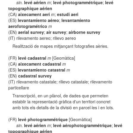
sin.
levé aérien
m
;
levé photogrammétrique
;
levé
topographique aérien
(CA)
aixecament aeri
m
;
estudi aeri
(ES)
levantamiento aéreo
;
levantamiento
aerofotogramétrico
m
(EN)
aerial survey
;
air survey
;
airborne survey
(IT) rilevamento aereo; rilievo aereo
Realització de mapes mitjançant fotografies aèries.
(FR)
levé cadastral
m
[Geomàtica]
(CA)
aixecament cadastral
m
(ES)
levantamiento catastral
m
(EN)
cadastral survey
(IT) rilevamento catastale; rilievo catastale; rilevamento
particellare
Transcripció, en un plànol, de dades que permeten
establir la representació gràfica d'un territori concret
amb tots els detalls de la divisió en parcel·les i en lots.
(FR)
levé photogrammétrique
[Geomàtica]
sin.
levé aérien
m
;
levé aérophotogrammétrique
;
levé
topographique aérien