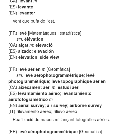
(CA)
llevant
m
(ES)
levante
(EN)
levanter
Vent que bufa de l'est.
(FR)
levé
[Matemàtiques i estadística]
sin.
élévation
(CA)
alçat
m
;
elevació
(ES)
alzado
;
elevación
(EN)
elevation
;
side view
(FR)
levé aérien
m
[Geomàtica]
sin.
levé aérophotogrammétrique
;
levé
photogrammétrique
;
levé topographique aérien
(CA)
aixecament aeri
m
;
estudi aeri
(ES)
levantamiento aéreo
;
levantamiento
aerofotogramétrico
m
(EN)
aerial survey
;
air survey
;
airborne survey
(IT) rilevamento aereo; rilievo aereo
Realització de mapes mitjançant fotografies aèries.
(FR)
levé aérophotogrammétrique
[Geomàtica]