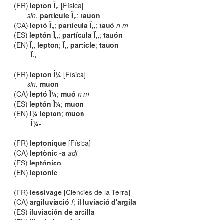
(FR)
lepton Ï„
[Física]
sin.
particule Ï„
;
tauon
(CA)
leptó Ï„
;
partícula Ï„
;
tauó
n m
(ES)
leptón Ï„
;
partícula Ï„
;
tauón
(EN)
Ï„ lepton
;
Ï„ particle
;
tauon
Ï„
(FR)
lepton Î¼
[Física]
sin.
muon
(CA)
leptó Î¼
;
muó
n m
(ES)
leptón Î¼
;
muon
(EN)
Î¼ lepton
;
muon
Î¼-
(FR)
leptonique
[Física]
(CA)
leptònic -a
adj
(ES)
leptónico
(EN)
leptonic
(FR)
lessivage
[Ciències de la Terra]
(CA)
argiluviació
f
;
il·luviació d'argila
(ES)
iluviación de arcilla