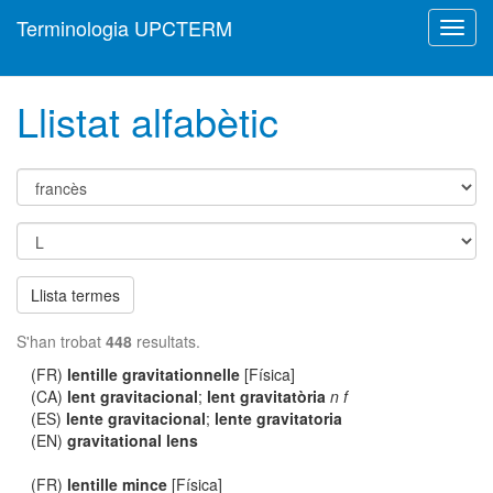
Terminologia UPCTERM
Toggl
navig
Llistat alfabètic
Llista termes
S'han trobat
448
resultats.
(FR)
lentille gravitationnelle
[Física]
(CA)
lent gravitacional
;
lent gravitatòria
n f
(ES)
lente gravitacional
;
lente gravitatoria
(EN)
gravitational lens
(FR)
lentille mince
[Física]