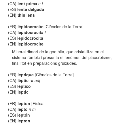
(CA)
lent prima
n f
(ES)
lente delgada
(EN)
thin lens
(FR)
lépidocrocite
[Ciències de la Terra]
(CA)
lepidocrocita
f
(ES)
lepidocrocita
(EN)
lepidocrocite
Mineral dimorf de la goethita, que cristal·litza en el
sistema ròmbic i presenta el fenòmen del plaocroisme,
fins i tot en preparacions gruixudes.
(FR)
leptique
[Ciències de la Terra]
(CA)
lèptic -a
adj
(ES)
léptico
(EN)
leptic
(FR)
lepton
[Física]
(CA)
leptó
n m
(ES)
leptón
(EN)
lepton