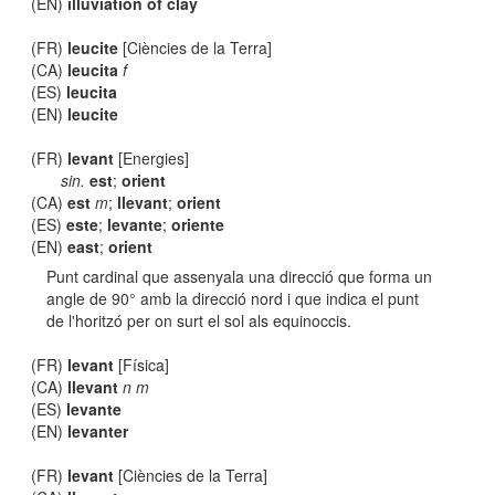
(EN)
illuviation of clay
(FR)
leucite
[Ciències de la Terra]
(CA)
leucita
f
(ES)
leucita
(EN)
leucite
(FR)
levant
[Energies]
sin.
est
;
orient
(CA)
est
m
;
llevant
;
orient
(ES)
este
;
levante
;
oriente
(EN)
east
;
orient
Punt cardinal que assenyala una direcció que forma un
angle de 90° amb la direcció nord i que indica el punt
de l'horitzó per on surt el sol als equinoccis.
(FR)
levant
[Física]
(CA)
llevant
n m
(ES)
levante
(EN)
levanter
(FR)
levant
[Ciències de la Terra]