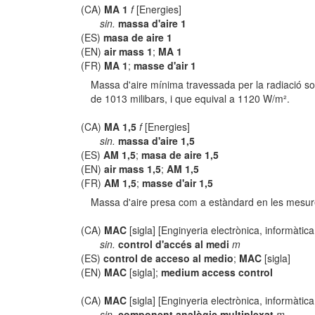
(CA)
MA 1
f
[Energies]
sin.
massa d'aire 1
(ES)
masa de aire 1
(EN)
air mass 1
;
MA 1
(FR)
MA 1
;
masse d'air 1
Massa d'aire mínima travessada per la radiació sol
de 1013 milibars, i que equival a 1120 W/m².
(CA)
MA 1,5
f
[Energies]
sin.
massa d'aire 1,5
(ES)
AM 1,5
;
masa de aire 1,5
(EN)
air mass 1,5
;
AM 1,5
(FR)
AM 1,5
;
masse d'air 1,5
Massa d'aire presa com a estàndard en les mesure
(CA)
MAC
[sigla] [Enginyeria electrònica, informàtic
sin.
control d'accés al medi
m
(ES)
control de acceso al medio
;
MAC
[sigla]
(EN)
MAC
[sigla];
medium access control
(CA)
MAC
[sigla] [Enginyeria electrònica, informàtic
sin.
component analògic multiplexat
m