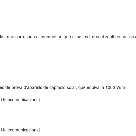
ar, que correspon al moment en què el sol es troba al zenit en un lloc a
s de prova d'aparells de captació solar, que equival a 1000 W/m².
a i telecomunicacions]
a i telecomunicacions]