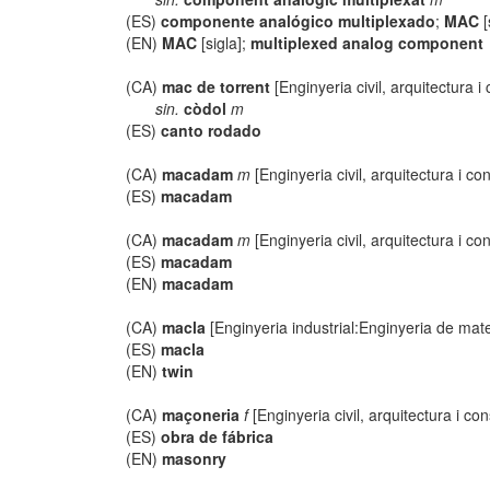
(ES)
componente analógico multiplexado
;
MAC
[
(EN)
MAC
[sigla];
multiplexed analog component
(CA)
mac de torrent
[Enginyeria civil, arquitectura i
sin.
còdol
m
(ES)
canto rodado
(CA)
macadam
m
[Enginyeria civil, arquitectura i co
(ES)
macadam
(CA)
macadam
m
[Enginyeria civil, arquitectura i co
(ES)
macadam
(EN)
macadam
(CA)
macla
[Enginyeria industrial:Enginyeria de mate
(ES)
macla
(EN)
twin
(CA)
maçoneria
f
[Enginyeria civil, arquitectura i con
(ES)
obra de fábrica
(EN)
masonry