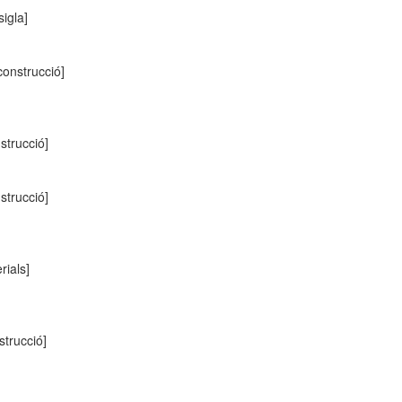
sigla]
 construcció]
nstrucció]
nstrucció]
rials]
strucció]