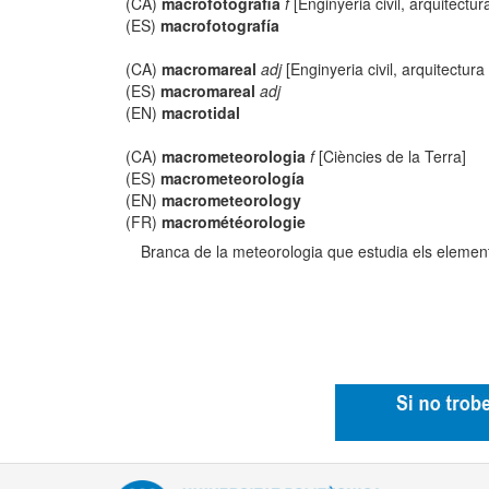
(CA)
macrofotografia
f
[Enginyeria civil, arquitectur
(ES)
macrofotografía
(CA)
macromareal
adj
[Enginyeria civil, arquitectura
(ES)
macromareal
adj
(EN)
macrotidal
(CA)
macrometeorologia
f
[Ciències de la Terra]
(ES)
macrometeorología
(EN)
macrometeorology
(FR)
macrométéorologie
Branca de la meteorologia que estudia els elemen