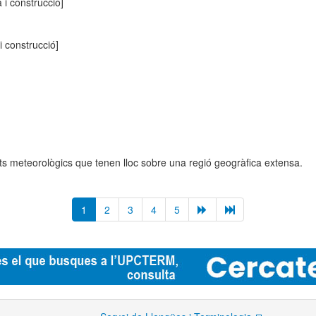
a i construcció]
 i construcció]
ts meteorològics que tenen lloc sobre una regió geogràfica extensa.
1
2
3
4
5