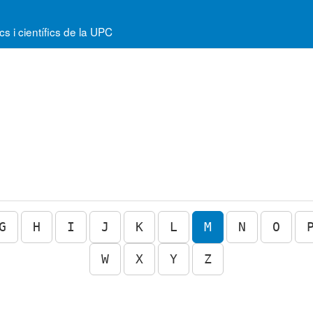
 i científics de la UPC
G
H
I
J
K
L
M
N
O
W
X
Y
Z