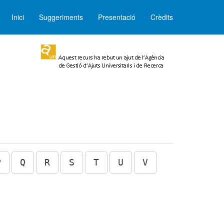
Inici
Suggeriments
Presentació
Crèdits
P
Q
R
S
T
U
V