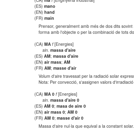
(CA)
mà
f
[Enginyeria industrial]
(ES)
mano
(EN)
hand
(FR)
main
Prensor, generalment amb més de dos dits sovint ar
forma amb l'objecte o per la combinació de tots do
(CA)
MA
f
[Energies]
sin.
massa d'aire
(ES)
AM
;
massa d'aire
(EN)
air mass
;
AM
(FR)
AM
;
masse d'air
Volum d'aire travessat per la radiació solar expres
Nota: Per convecció, s'assignen valors d'irradiació
(CA)
MA 0
f
[Energies]
sin.
massa d'aire 0
(ES)
AM 0
;
masa de aire 0
(EN)
air mass 0
;
AM 0
(FR)
AM 0
;
masse d'air 0
Massa d'aire nul·la que equival a la constant solar