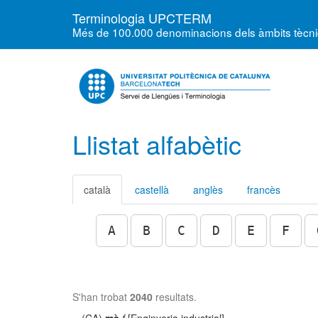
Terminologia UPCTERM
Més de 100.000 denominacions dels àmbits tècnics
Llistat alfabètic
català
castellà
anglès
francès
A
B
C
D
E
F
S'han trobat
2040
resultats.