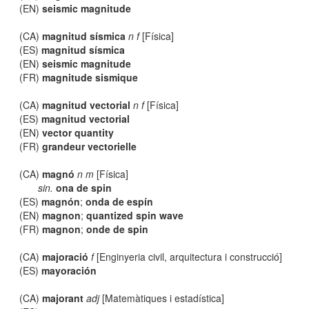
(EN)
seismic magnitude
(CA)
magnitud sísmica
n f
[Física]
(ES)
magnitud sísmica
(EN)
seismic magnitude
(FR)
magnitude sismique
(CA)
magnitud vectorial
n f
[Física]
(ES)
magnitud vectorial
(EN)
vector quantity
(FR)
grandeur vectorielle
(CA)
magnó
n m
[Física]
sin.
ona de spin
(ES)
magnón
;
onda de espín
(EN)
magnon
;
quantized spin wave
(FR)
magnon
;
onde de spin
(CA)
majoració
f
[Enginyeria civil, arquitectura i construcció]
(ES)
mayoración
(CA)
majorant
adj
[Matemàtiques i estadística]