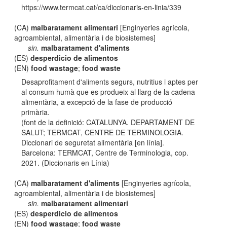
https://www.termcat.cat/ca/diccionaris-en-linia/339
(CA)
malbaratament alimentari
[Enginyeries agrícola,
agroambiental, alimentària i de biosistemes]
sin.
malbaratament d'aliments
(ES)
desperdicio de alimentos
(EN)
food wastage
;
food waste
Desaprofitament d'aliments segurs, nutritius i aptes per
al consum humà que es produeix al llarg de la cadena
alimentària, a excepció de la fase de producció
primària.
(font de la definició: CATALUNYA. DEPARTAMENT DE
SALUT; TERMCAT, CENTRE DE TERMINOLOGIA.
Diccionari de seguretat alimentària [en línia].
Barcelona: TERMCAT, Centre de Terminologia, cop.
2021. (Diccionaris en Línia)
(CA)
malbaratament d'aliments
[Enginyeries agrícola,
agroambiental, alimentària i de biosistemes]
sin.
malbaratament alimentari
(ES)
desperdicio de alimentos
(EN)
food wastage
;
food waste