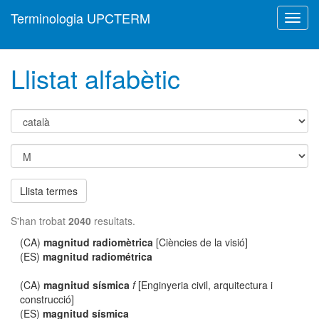
Terminologia UPCTERM
Toggl
navig
Llistat alfabètic
Llista termes
S'han trobat
2040
resultats.
(CA)
magnitud radiomètrica
[Ciències de la visió]
(ES)
magnitud radiométrica
(CA)
magnitud sísmica
f
[Enginyeria civil, arquitectura i
construcció]
(ES)
magnitud sísmica