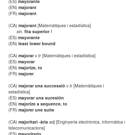
(ES)
mayorante
(EN)
majorant
(FR)
majorant
(CA)
majorant
[Matemàtiques i estadística]
sin.
fita superior
f
(ES)
mayorante
(EN)
least lower bound
(CA)
majorar
v tr
[Matemàtiques i estadística]
(ES)
mayorar
(EN)
majorize, to
(FR)
majorer
(CA)
majorar una successió
v tr
[Matemàtiques i
estadística]
(ES)
mayorar una sucesión
(EN)
majorize a sequence, to
(FR)
majorer une suite
(CA)
majoritari -ària
adj
[Enginyeria electrònica, informàtica i
telecomunicacions]
(ES)
mayoritario