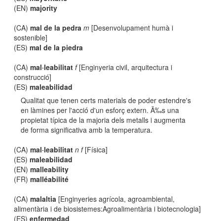
(EN)
majority
(CA)
mal de la pedra
m
[Desenvolupament humà i
sostenible]
(ES)
mal de la piedra
(CA)
mal·leabilitat
f
[Enginyeria civil, arquitectura i
construcció]
(ES)
maleabilidad
Qualitat que tenen certs materials de poder estendre's
en làmines per l'acció d'un esforç extern. Ã‰s una
propietat típica de la majoria dels metalls i augmenta
de forma significativa amb la temperatura.
(CA)
mal·leabilitat
n f
[Física]
(ES)
maleabilidad
(EN)
malleability
(FR)
malléabilité
(CA)
malaltia
[Enginyeries agrícola, agroambiental,
alimentària i de biosistemes:Agroalimentària i biotecnologia]
(ES)
enfermedad