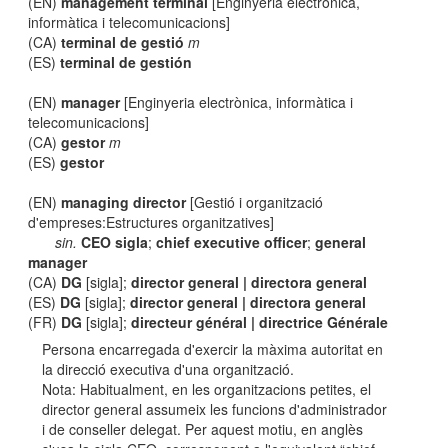
(EN)
management terminal
[Enginyeria electrònica,
informàtica i telecomunicacions]
(CA)
terminal de gestió
m
(ES)
terminal de gestión
(EN)
manager
[Enginyeria electrònica, informàtica i
telecomunicacions]
(CA)
gestor
m
(ES)
gestor
(EN)
managing director
[Gestió i organització
d'empreses:Estructures organitzatives]
sin.
CEO sigla
;
chief executive officer
;
general
manager
(CA)
DG
[sigla];
director general | directora general
(ES)
DG
[sigla];
director general | directora general
(FR)
DG
[sigla];
directeur général | directrice Générale
Persona encarregada d'exercir la màxima autoritat en
la direcció executiva d'una organització.
Nota: Habitualment, en les organitzacions petites, el
director general assumeix les funcions d'administrador
i de conseller delegat. Per aquest motiu, en anglès