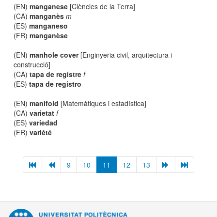
(EN)
manganese
[Ciències de la Terra]
(CA)
manganès
m
(ES)
manganeso
(FR)
manganèse
(EN)
manhole cover
[Enginyeria civil, arquitectura i
construcció]
(CA)
tapa de registre
f
(ES)
tapa de registro
(EN)
manifold
[Matemàtiques i estadística]
(CA)
varietat
f
(ES)
variedad
(FR)
variété
9
10
11
12
13