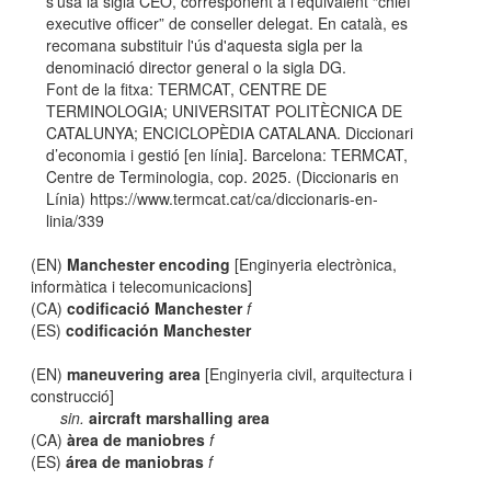
s'usa la sigla CEO, corresponent a l'equivalent “chief
executive officer” de conseller delegat. En català, es
recomana substituir l'ús d'aquesta sigla per la
denominació director general o la sigla DG.
Font de la fitxa: TERMCAT, CENTRE DE
TERMINOLOGIA; UNIVERSITAT POLITÈCNICA DE
CATALUNYA; ENCICLOPÈDIA CATALANA. Diccionari
d’economia i gestió [en línia]. Barcelona: TERMCAT,
Centre de Terminologia, cop. 2025. (Diccionaris en
Línia) https://www.termcat.cat/ca/diccionaris-en-
linia/339
(EN)
Manchester encoding
[Enginyeria electrònica,
informàtica i telecomunicacions]
(CA)
codificació Manchester
f
(ES)
codificación Manchester
(EN)
maneuvering area
[Enginyeria civil, arquitectura i
construcció]
sin.
aircraft marshalling area
(CA)
àrea de maniobres
f
(ES)
área de maniobras
f