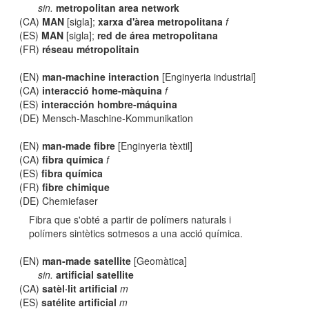
sin.
metropolitan area network
(CA)
MAN
[sigla];
xarxa d'àrea metropolitana
f
(ES)
MAN
[sigla];
red de área metropolitana
(FR)
réseau métropolitain
(EN)
man-machine interaction
[Enginyeria industrial]
(CA)
interacció home-màquina
f
(ES)
interacción hombre-máquina
(DE) Mensch-Maschine-Kommunikation
(EN)
man-made fibre
[Enginyeria tèxtil]
(CA)
fibra química
f
(ES)
fibra química
(FR)
fibre chimique
(DE) Chemiefaser
Fibra que s'obté a partir de polímers naturals i
polímers sintètics sotmesos a una acció química.
(EN)
man-made satellite
[Geomàtica]
sin.
artificial satellite
(CA)
satèl·lit artificial
m
(ES)
satélite artificial
m