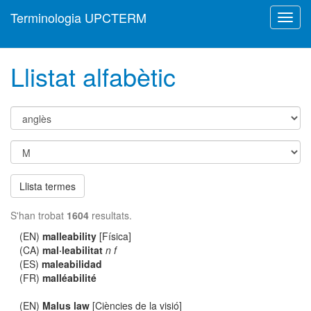
Terminologia UPCTERM
Toggl
navig
Llistat alfabètic
Llista termes
S'han trobat
1604
resultats.
(EN)
malleability
[Física]
(CA)
mal·leabilitat
n f
(ES)
maleabilidad
(FR)
malléabilité
(EN)
Malus law
[Ciències de la visió]