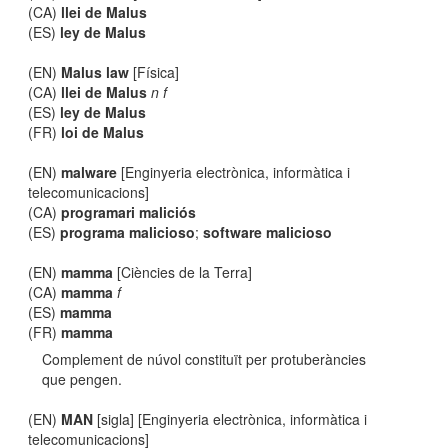
(CA)
llei de Malus
(ES)
ley de Malus
(EN)
Malus law
[Física]
(CA)
llei de Malus
n f
(ES)
ley de Malus
(FR)
loi de Malus
(EN)
malware
[Enginyeria electrònica, informàtica i
telecomunicacions]
(CA)
programari maliciós
(ES)
programa malicioso
;
software malicioso
(EN)
mamma
[Ciències de la Terra]
(CA)
mamma
f
(ES)
mamma
(FR)
mamma
Complement de núvol constituït per protuberàncies
que pengen.
(EN)
MAN
[sigla] [Enginyeria electrònica, informàtica i
telecomunicacions]