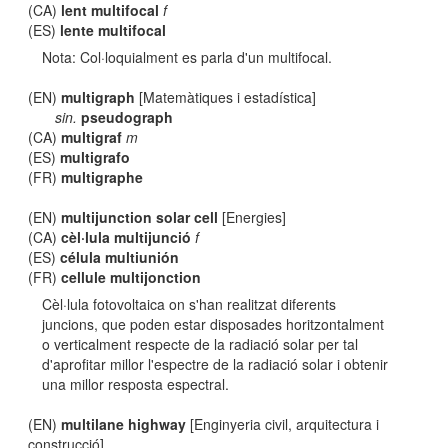
(CA)
lent multifocal
f
(ES)
lente multifocal
Nota: Col·loquialment es parla d'un multifocal.
(EN)
multigraph
[Matemàtiques i estadística]
sin.
pseudograph
(CA)
multigraf
m
(ES)
multigrafo
(FR)
multigraphe
(EN)
multijunction solar cell
[Energies]
(CA)
cèl·lula multijunció
f
(ES)
célula multiunión
(FR)
cellule multijonction
Cèl·lula fotovoltaica on s'han realitzat diferents
juncions, que poden estar disposades horitzontalment
o verticalment respecte de la radiació solar per tal
d'aprofitar millor l'espectre de la radiació solar i obtenir
una millor resposta espectral.
(EN)
multilane highway
[Enginyeria civil, arquitectura i
construcció]