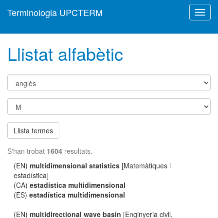
Terminologia UPCTERM
Toggl
navig
Llistat alfabètic
Llista termes
S'han trobat
1604
resultats.
(EN)
multidimensional statistics
[Matemàtiques i
estadística]
(CA)
estadística multidimensional
(ES)
estadística multidimensional
(EN)
multidirectional wave basin
[Enginyeria civil,