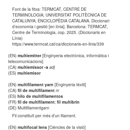
Font de la fitxa: TERMCAT, CENTRE DE
TERMINOLOGIA; UNIVERSITAT POLITÈCNICA DE
CATALUNYA; ENCICLOPÈDIA CATALANA. Diccionari
d’economia i gestió [en línia]. Barcelona: TERMCAT,
Centre de Terminologia, cop. 2025. (Diccionaris en
Línia)
https://www.termcat.cat/ca/diccionaris-en-linia/339
(EN)
multiemitter
[Enginyeria electrònica, informàtica i
telecomunicacions]
(CA)
multiemissor -a
adj
(ES)
multiemisor
(EN)
multifilament yarn
[Enginyeria tèxtil]
(CA)
fil de multifilament
m
(ES)
hilo de multifilamentos
(FR)
fil de multifilament
;
fil multibrin
(DE) Multifilamentgarn
Fil constituït per més d'un filament.
(EN)
multifocal lens
[Ciències de la visió]