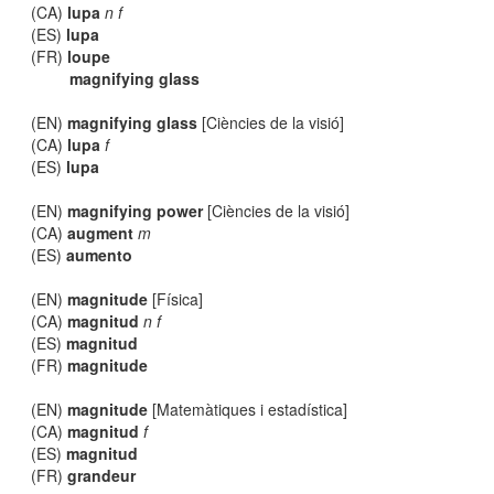
(CA)
lupa
n f
(ES)
lupa
(FR)
loupe
magnifying glass
(EN)
magnifying glass
[Ciències de la visió]
(CA)
lupa
f
(ES)
lupa
(EN)
magnifying power
[Ciències de la visió]
(CA)
augment
m
(ES)
aumento
(EN)
magnitude
[Física]
(CA)
magnitud
n f
(ES)
magnitud
(FR)
magnitude
(EN)
magnitude
[Matemàtiques i estadística]
(CA)
magnitud
f
(ES)
magnitud
(FR)
grandeur