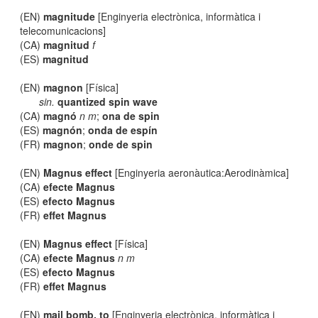
(EN)
magnitude
[Enginyeria electrònica, informàtica i
telecomunicacions]
(CA)
magnitud
f
(ES)
magnitud
(EN)
magnon
[Física]
sin.
quantized spin wave
(CA)
magnó
n m
;
ona de spin
(ES)
magnón
;
onda de espín
(FR)
magnon
;
onde de spin
(EN)
Magnus effect
[Enginyeria aeronàutica:Aerodinàmica]
(CA)
efecte Magnus
(ES)
efecto Magnus
(FR)
effet Magnus
(EN)
Magnus effect
[Física]
(CA)
efecte Magnus
n m
(ES)
efecto Magnus
(FR)
effet Magnus
(EN)
mail bomb, to
[Enginyeria electrònica, informàtica i