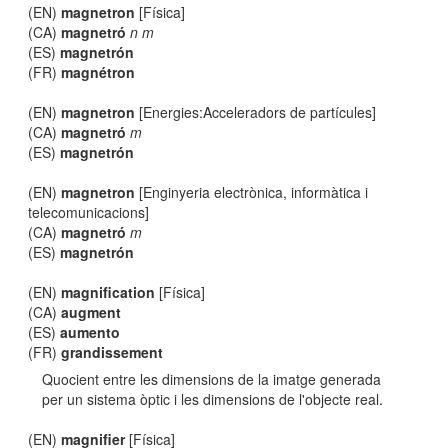
(EN)
magnetron
[Física]
(CA)
magnetró
n m
(ES)
magnetrón
(FR)
magnétron
(EN)
magnetron
[Energies:Acceleradors de partícules]
(CA)
magnetró
m
(ES)
magnetrón
(EN)
magnetron
[Enginyeria electrònica, informàtica i
telecomunicacions]
(CA)
magnetró
m
(ES)
magnetrón
(EN)
magnification
[Física]
(CA)
augment
(ES)
aumento
(FR)
grandissement
Quocient entre les dimensions de la imatge generada
per un sistema òptic i les dimensions de l'objecte real.
(EN)
magnifier
[Física]