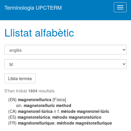
Terminologia UPCTERM
Toggl
navig
Llistat alfabètic
Llista termes
S'han trobat
1604
resultats.
(EN)
magnetotellurics
[Física]
sin.
magnetotelluric method
(CA)
magnetotel·lúrica
n f
;
mètode magnetotel·lúric
(ES)
magnetotelúrica
;
método magnetotelúrico
(FR)
magnétotellurique
;
méthode magnétotellurique