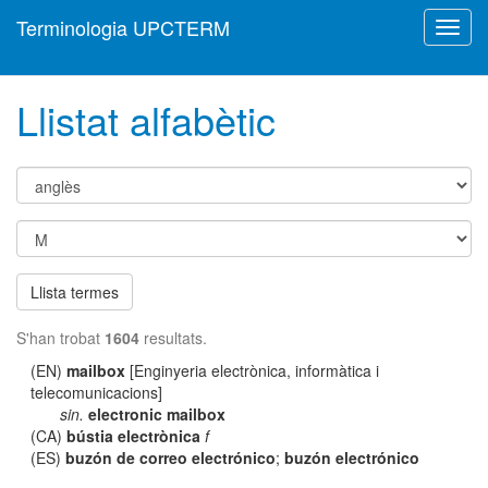
Terminologia UPCTERM
Toggl
navig
Llistat alfabètic
Llista termes
S'han trobat
1604
resultats.
(EN)
mailbox
[Enginyeria electrònica, informàtica i
telecomunicacions]
sin.
electronic mailbox
(CA)
bústia electrònica
f
(ES)
buzón de correo electrónico
;
buzón electrónico