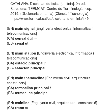
CATALANA. Diccionari de física [en línia]. 2a ed.
Barcelona: TERMCAT, Centre de Terminologia, cop.
2019. (Diccionaris en Línia) (Ciència i Tecnologia)
https://www.termcat.cat/ca/diccionaris-en-linia/149
(EN)
main signal
[Enginyeria electrònica, informàtica i
telecomunicacions]
(CA)
senyal útil
m
(ES)
señal útil
(EN)
main station
[Enginyeria electrònica, informàtica i
telecomunicacions]
(CA)
estació principal
f
(ES)
estación principal
(EN)
main thermocline
[Enginyeria civil, arquitectura i
construcció]
(CA)
termoclina principal
f
(ES)
termoclina principal
(EN)
mainline
[Enginyeria civil, arquitectura i construcció]
(CA)
tronc
m