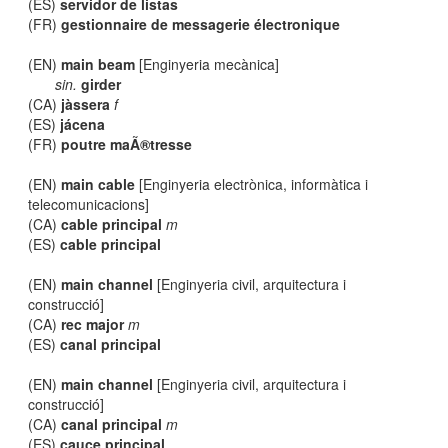
(ES)
servidor de listas
(FR)
gestionnaire de messagerie électronique
(EN)
main beam
[Enginyeria mecànica]
sin.
girder
(CA)
jàssera
f
(ES)
jácena
(FR)
poutre maÃ®tresse
(EN)
main cable
[Enginyeria electrònica, informàtica i
telecomunicacions]
(CA)
cable principal
m
(ES)
cable principal
(EN)
main channel
[Enginyeria civil, arquitectura i
construcció]
(CA)
rec major
m
(ES)
canal principal
(EN)
main channel
[Enginyeria civil, arquitectura i
construcció]
(CA)
canal principal
m
(ES)
cauce principal