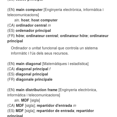
(EN)
main computer
[Enginyeria electrònica, informàtica i
telecomunicacions]
sin.
host
;
host computer
(CA)
ordinador central
m
(ES)
ordenador principal
(FR)
hôte
;
ordinateur central
;
ordinateur hôte
;
ordinateur
principal
Ordinador o unitat funcional que controla un sistema
informàtic i l'ús dels seus recursos.
(EN)
main diagonal
[Matemàtiques i estadística]
(CA)
diagonal principal
f
(ES)
diagonal principal
(FR)
diagonale principale
(EN)
main distribution frame
[Enginyeria electrònica,
informàtica i telecomunicacions]
sin.
MDF
[sigla]
(CA)
MDF
[sigla];
repartidor d'entrada
m
(ES)
MDF
[sigla];
repartidor de entrada
;
repartidor
principal