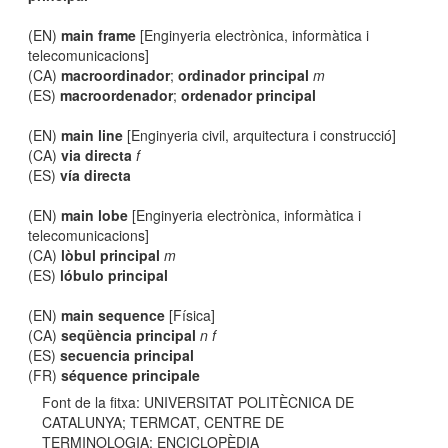
(EN)
main frame
[Enginyeria electrònica, informàtica i
telecomunicacions]
(CA)
macroordinador
;
ordinador principal
m
(ES)
macroordenador
;
ordenador principal
(EN)
main line
[Enginyeria civil, arquitectura i construcció]
(CA)
via directa
f
(ES)
vía directa
(EN)
main lobe
[Enginyeria electrònica, informàtica i
telecomunicacions]
(CA)
lòbul principal
m
(ES)
lóbulo principal
(EN)
main sequence
[Física]
(CA)
seqüència principal
n f
(ES)
secuencia principal
(FR)
séquence principale
Font de la fitxa: UNIVERSITAT POLITÈCNICA DE
CATALUNYA; TERMCAT, CENTRE DE
TERMINOLOGIA; ENCICLOPÈDIA