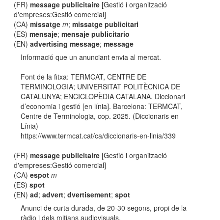
(FR)
message publicitaire
[Gestió i organització
d'empreses:Gestió comercial]
(CA)
missatge
m
;
missatge publicitari
(ES)
mensaje
;
mensaje publicitario
(EN)
advertising message
;
message
Informació que un anunciant envia al mercat.
Font de la fitxa: TERMCAT, CENTRE DE
TERMINOLOGIA; UNIVERSITAT POLITÈCNICA DE
CATALUNYA; ENCICLOPÈDIA CATALANA. Diccionari
d’economia i gestió [en línia]. Barcelona: TERMCAT,
Centre de Terminologia, cop. 2025. (Diccionaris en
Línia)
https://www.termcat.cat/ca/diccionaris-en-linia/339
(FR)
message publicitaire
[Gestió i organització
d'empreses:Gestió comercial]
(CA)
espot
m
(ES)
spot
(EN)
ad
;
advert
;
dvertisement
;
spot
Anunci de curta durada, de 20-30 segons, propi de la
ràdio i dels mitjans audiovisuals.