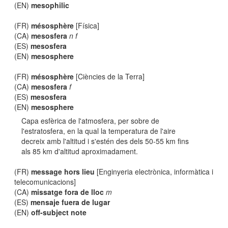
(EN)
mesophilic
(FR)
mésosphère
[Física]
(CA)
mesosfera
n f
(ES)
mesosfera
(EN)
mesosphere
(FR)
mésosphère
[Ciències de la Terra]
(CA)
mesosfera
f
(ES)
mesosfera
(EN)
mesosphere
Capa esfèrica de l'atmosfera, per sobre de
l'estratosfera, en la qual la temperatura de l'aire
decreix amb l'altitud i s'estén des dels 50-55 km fins
als 85 km d'altitud aproximadament.
(FR)
message hors lieu
[Enginyeria electrònica, informàtica i
telecomunicacions]
(CA)
missatge fora de lloc
m
(ES)
mensaje fuera de lugar
(EN)
off-subject note