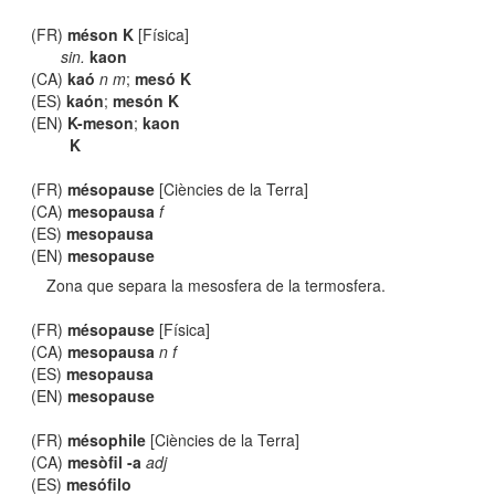
(FR)
méson K
[Física]
sin.
kaon
(CA)
kaó
n m
;
mesó K
(ES)
kaón
;
mesón K
(EN)
K-meson
;
kaon
K
(FR)
mésopause
[Ciències de la Terra]
(CA)
mesopausa
f
(ES)
mesopausa
(EN)
mesopause
Zona que separa la mesosfera de la termosfera.
(FR)
mésopause
[Física]
(CA)
mesopausa
n f
(ES)
mesopausa
(EN)
mesopause
(FR)
mésophile
[Ciències de la Terra]
(CA)
mesòfil -a
adj
(ES)
mesófilo