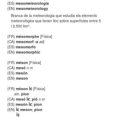
(ES)
mesometeorología
(EN)
mesometeorology
Branca de la meteorologia que estudia els elements
meteorològics que tenen lloc sobre superfícies entre 5
i 2.500 km².
(FR)
mésomorphe
[Física]
(CA)
mesomorf -a
adj
(ES)
mesomorfo
(EN)
mesomorphic
(FR)
méson
[Física]
(CA)
mesó
n m
(ES)
mesón
(EN)
meson
(FR)
méson Ï€
[Física]
sin.
pion
(CA)
mesó Ï€
;
pió
n m
(ES)
mesón Ï€
;
pion
(EN)
Ï€ meson
;
pion
Ï€