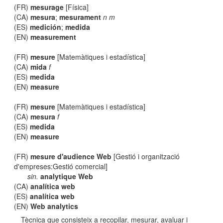
(FR)
mesurage
[Física]
(CA)
mesura
;
mesurament
n m
(ES)
medición
;
medida
(EN)
measurement
(FR)
mesure
[Matemàtiques i estadística]
(CA)
mida
f
(ES)
medida
(EN)
measure
(FR)
mesure
[Matemàtiques i estadística]
(CA)
mesura
f
(ES)
medida
(EN)
measure
(FR)
mesure d'audience Web
[Gestió i organització
d'empreses:Gestió comercial]
sin.
analytique Web
(CA)
analítica web
(ES)
analítica web
(EN)
Web analytics
Tècnica que consisteix a recopilar, mesurar, avaluar i