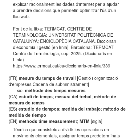
explicar racionalment les dades d'internet per a ajudar
a prendre decisions que permetin optimitzar l'ús d'un
lloc web.
Font de la fitxa: TERMCAT, CENTRE DE
TERMINOLOGIA; UNIVERSITAT POLITÈCNICA DE
CATALUNYA; ENCICLOPÈDIA CATALANA. Diccionari
d’economia i gestió [en línia]. Barcelona: TERMCAT,
Centre de Terminologia, cop. 2025. (Diccionaris en
Línia)
https://www.termcat.cat/ca/diccionaris-en-linia/339
(FR)
mesure du temps de travail
[Gestió i organització
d'empreses:Cadena de subministrament]
sin.
méthode des temps mesurés
(CA)
estudi de temps
;
mesura del trebal
;
mètode de
mesura de temps
(ES)
estudio de tiempos
;
medida del trabajo
;
método de
medida de tiempo
(EN)
methods time measurement
;
MTM
[sigla]
Tècnica que consisteix a dividir les operacions en
moviments elementals, assignar temps predeterminats