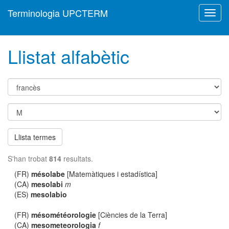
Terminologia UPCTERM
Toggl
navig
Llistat alfabètic
Llista termes
S'han trobat
814
resultats.
(FR)
mésolabe
[Matemàtiques i estadística]
(CA)
mesolabi
m
(ES)
mesolabio
(FR)
mésométéorologie
[Ciències de la Terra]
(CA)
mesometeorologia
f