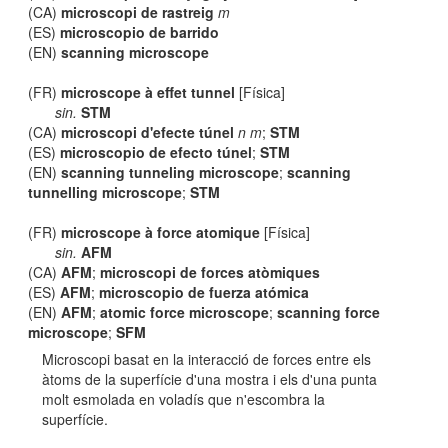
(CA)
microscopi de rastreig
m
(ES)
microscopio de barrido
(EN)
scanning microscope
(FR)
microscope à effet tunnel
[Física]
sin.
STM
(CA)
microscopi d'efecte túnel
n m
;
STM
(ES)
microscopio de efecto túnel
;
STM
(EN)
scanning tunneling microscope
;
scanning
tunnelling microscope
;
STM
(FR)
microscope à force atomique
[Física]
sin.
AFM
(CA)
AFM
;
microscopi de forces atòmiques
(ES)
AFM
;
microscopio de fuerza atómica
(EN)
AFM
;
atomic force microscope
;
scanning force
microscope
;
SFM
Microscopi basat en la interacció de forces entre els
àtoms de la superfície d'una mostra i els d'una punta
molt esmolada en voladís que n'escombra la
superfície.