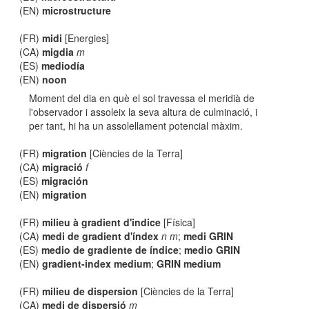
(EN)
microstructure
(FR)
midi
[Energies]
(CA)
migdia
m
(ES)
mediodía
(EN)
noon
Moment del dia en què el sol travessa el meridià de
l'observador i assoleix la seva altura de culminació, i
per tant, hi ha un assolellament potencial màxim.
(FR)
migration
[Ciències de la Terra]
(CA)
migració
f
(ES)
migración
(EN)
migration
(FR)
milieu à gradient d'indice
[Física]
(CA)
medi de gradient d'índex
n m
;
medi GRIN
(ES)
medio de gradiente de índice
;
medio GRIN
(EN)
gradient-index medium
;
GRIN medium
(FR)
milieu de dispersion
[Ciències de la Terra]
(CA)
medi de dispersió
m