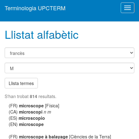
Terminologia UPCTERM
Toggl
navig
Llistat alfabètic
Llista termes
S'han trobat
814
resultats.
(FR)
microscope
[Física]
(CA)
microscopi
n m
(ES)
microscopio
(EN)
microscope
(FR)
microscope à balayage
[Ciències de la Terra]