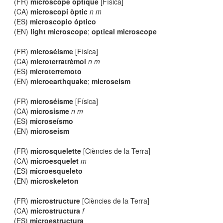
(FR)
microscope optique
[Física]
(CA)
microscopi òptic
n m
(ES)
microscopio óptico
(EN)
light microscope
;
optical microscope
(FR)
microséisme
[Física]
(CA)
microterratrèmol
n m
(ES)
microterremoto
(EN)
microearthquake
;
microseism
(FR)
microséisme
[Física]
(CA)
microsisme
n m
(ES)
microseísmo
(EN)
microseism
(FR)
microsquelette
[Ciències de la Terra]
(CA)
microesquelet
m
(ES)
microesqueleto
(EN)
microskeleton
(FR)
microstructure
[Ciències de la Terra]
(CA)
microstructura
f
(ES)
microestructura