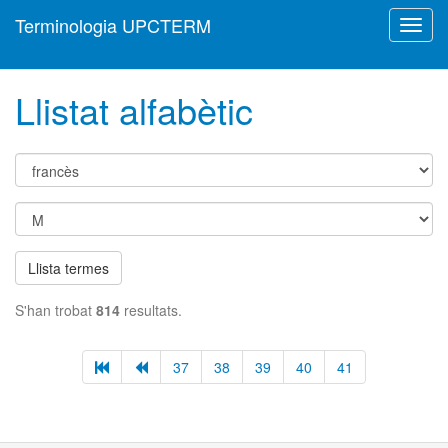
Terminologia UPCTERM
Toggl
navig
Llistat alfabètic
Llista termes
S'han trobat
814
resultats.
37
38
39
40
41