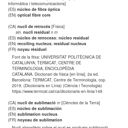
informàtica i telecomunicacions]
(ES)
núcleo de fibra óptica
(EN)
optical fibre core
(CA)
nucli de retrocés
[Física]
sin.
nucli residual
n m
(ES)
núcleo de retroceso
;
núcleo residual
(EN)
recoiling nucleus
;
residual nucleus
(FR)
noyau résiduel
Font de la fitxa: UNIVERSITAT POLITÈCNICA DE
CATALUNYA; TERMCAT, CENTRE DE
TERMINOLOGIA; ENCICLOPÈDIA
CATALANA. Diccionari de física [en línia]. 2a ed.
Barcelona: TERMCAT, Centre de Terminologia, cop.
2019. (Diccionaris en Línia) (Ciència i Tecnologia)
https://www.termcat.cat/ca/diccionaris-en-linia/149
(CA)
nucli de sublimació
m
[Ciències de la Terra]
(ES)
núcleo de sublimación
(EN)
sublimation nucleus
(FR)
noyeau de sublimation
Nucli atmosfèric sobre el qual es produeix sublimació