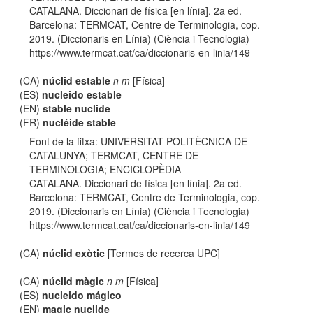
CATALANA. Diccionari de física [en línia]. 2a ed.
Barcelona: TERMCAT, Centre de Terminologia, cop.
2019. (Diccionaris en Línia) (Ciència i Tecnologia)
https://www.termcat.cat/ca/diccionaris-en-linia/149
(CA)
núclid estable
n m
[Física]
(ES)
nucleido estable
(EN)
stable nuclide
(FR)
nucléide stable
Font de la fitxa: UNIVERSITAT POLITÈCNICA DE
CATALUNYA; TERMCAT, CENTRE DE
TERMINOLOGIA; ENCICLOPÈDIA
CATALANA. Diccionari de física [en línia]. 2a ed.
Barcelona: TERMCAT, Centre de Terminologia, cop.
2019. (Diccionaris en Línia) (Ciència i Tecnologia)
https://www.termcat.cat/ca/diccionaris-en-linia/149
(CA)
núclid exòtic
[Termes de recerca UPC]
(CA)
núclid màgic
n m
[Física]
(ES)
nucleido mágico
(EN)
magic nuclide