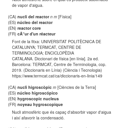
de vapor d'aigua.
(CA)
nucli del reactor
n m
[Física]
(ES)
núcleo del reactor
(EN)
reactor core
(FR)
cÅ“ur d'un réacteur
Font de la fitxa: UNIVERSITAT POLITÈCNICA DE
CATALUNYA; TERMCAT, CENTRE DE
TERMINOLOGIA; ENCICLOPÈDIA
CATALANA. Diccionari de física [en línia]. 2a ed.
Barcelona: TERMCAT, Centre de Terminologia, cop.
2019. (Diccionaris en Línia) (Ciència i Tecnologia)
https://www.termcat.cat/ca/diccionaris-en-linia/149
(CA)
nucli higroscòpic
m
[Ciències de la Terra]
(ES)
núcleo higroscópico
(EN)
hygroscopic nucleus
(FR)
noyeau hygroscopique
Nucli atmosfèric que és capaç d'absorbir vapor d'aigua
i així afavorir la condensació.