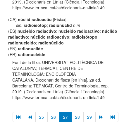
2019. (Diccionaris en Línia) (Ciència i Tecnologia)
https://www.termcat.cat/ca/diccionaris-en-linia/149
(CA)
núclid radioactiu
[Física]
sin.
radioisòtop
;
radionúclid
n m
(ES)
nucleido radiactivo
;
nucleido radioactivo
;
núclido
radiactivo
;
núclido radioactivo
;
radioisótopo
;
radionucleido
;
radionúclido
(EN)
radionuclide
(FR)
radionucléide
Font de la fitxa: UNIVERSITAT POLITÈCNICA DE
CATALUNYA; TERMCAT, CENTRE DE
TERMINOLOGIA; ENCICLOPÈDIA
CATALANA. Diccionari de física [en línia]. 2a ed.
Barcelona: TERMCAT, Centre de Terminologia, cop.
2019. (Diccionaris en Línia) (Ciència i Tecnologia)
https://www.termcat.cat/ca/diccionaris-en-linia/149
25
26
27
28
29