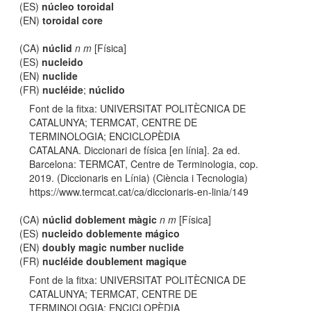
(ES)
núcleo toroidal
(EN)
toroidal core
(CA)
núclid
n m
[Física]
(ES)
nucleido
(EN)
nuclide
(FR)
nucléide
;
núclido
Font de la fitxa: UNIVERSITAT POLITÈCNICA DE
CATALUNYA; TERMCAT, CENTRE DE
TERMINOLOGIA; ENCICLOPÈDIA
CATALANA. Diccionari de física [en línia]. 2a ed.
Barcelona: TERMCAT, Centre de Terminologia, cop.
2019. (Diccionaris en Línia) (Ciència i Tecnologia)
https://www.termcat.cat/ca/diccionaris-en-linia/149
(CA)
núclid doblement màgic
n m
[Física]
(ES)
nucleido doblemente mágico
(EN)
doubly magic number nuclide
(FR)
nucléide doublement magique
Font de la fitxa: UNIVERSITAT POLITÈCNICA DE
CATALUNYA; TERMCAT, CENTRE DE
TERMINOLOGIA; ENCICLOPÈDIA