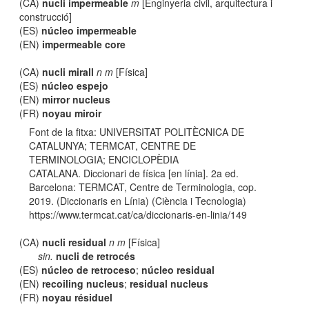
(CA)
nucli impermeable
m
[Enginyeria civil, arquitectura i
construcció]
(ES)
núcleo impermeable
(EN)
impermeable core
(CA)
nucli mirall
n m
[Física]
(ES)
núcleo espejo
(EN)
mirror nucleus
(FR)
noyau miroir
Font de la fitxa: UNIVERSITAT POLITÈCNICA DE
CATALUNYA; TERMCAT, CENTRE DE
TERMINOLOGIA; ENCICLOPÈDIA
CATALANA. Diccionari de física [en línia]. 2a ed.
Barcelona: TERMCAT, Centre de Terminologia, cop.
2019. (Diccionaris en Línia) (Ciència i Tecnologia)
https://www.termcat.cat/ca/diccionaris-en-linia/149
(CA)
nucli residual
n m
[Física]
sin.
nucli de retrocés
(ES)
núcleo de retroceso
;
núcleo residual
(EN)
recoiling nucleus
;
residual nucleus
(FR)
noyau résiduel