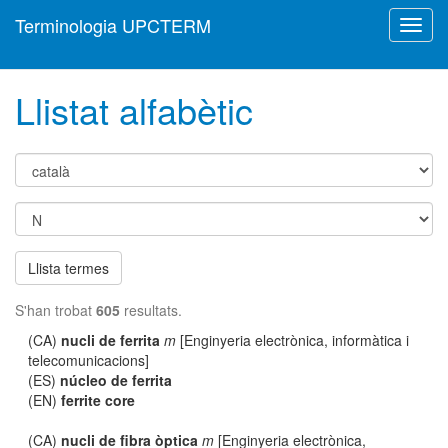
Terminologia UPCTERM
Toggl
navig
Llistat alfabètic
Llista termes
S'han trobat
605
resultats.
(CA)
nucli de ferrita
m
[Enginyeria electrònica, informàtica i
telecomunicacions]
(ES)
núcleo de ferrita
(EN)
ferrite core
(CA)
nucli de fibra òptica
m
[Enginyeria electrònica,