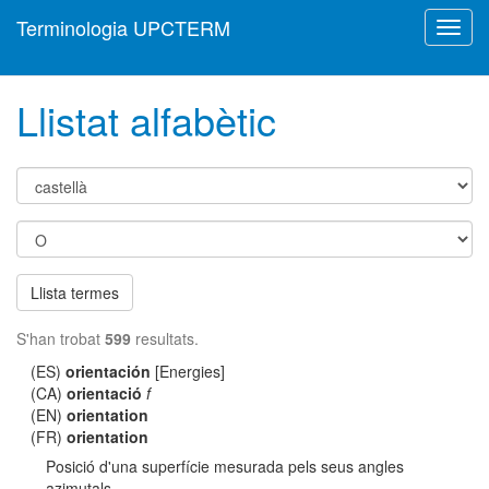
Terminologia UPCTERM
Toggl
navig
Llistat alfabètic
Llista termes
S'han trobat
599
resultats.
(ES)
orientación
[Energies]
(CA)
orientació
f
(EN)
orientation
(FR)
orientation
Posició d'una superfície mesurada pels seus angles
azimutals.