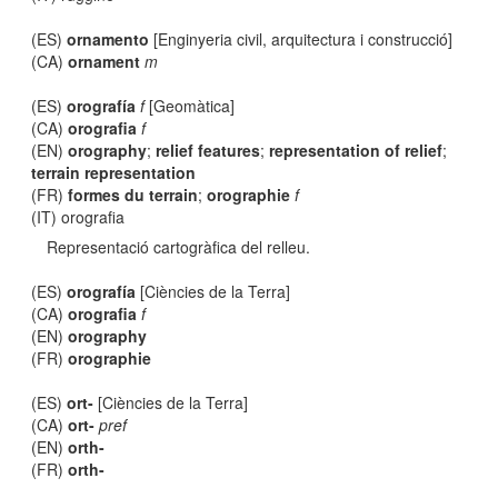
(ES)
ornamento
[Enginyeria civil, arquitectura i construcció]
(CA)
ornament
m
(ES)
orografía
f
[Geomàtica]
(CA)
orografia
f
(EN)
orography
;
relief features
;
representation of relief
;
terrain representation
(FR)
formes du terrain
;
orographie
f
(IT) orografia
Representació cartogràfica del relleu.
(ES)
orografía
[Ciències de la Terra]
(CA)
orografia
f
(EN)
orography
(FR)
orographie
(ES)
ort-
[Ciències de la Terra]
(CA)
ort-
pref
(EN)
orth-
(FR)
orth-