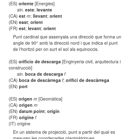
(ES)
oriente
[Energies]
sin.
este
;
levante
(CA)
est
m
;
llevant
;
orient
(EN)
east
;
orient
(FR)
est
;
levant
;
orient
Punt cardinal que assenyala una direcció que forma un
angle de 90° amb la direcció nord i que indica el punt
de l'horitzó per on surt el sol als equinoccis.
(ES)
orificio de descarga
[Enginyeria civil, arquitectura i
construcció]
sin.
boca de descarga
f
(CA)
boca de descàrrega
f
;
orifici de descàrrega
(EN)
port
(ES)
origen
m
[Geomàtica]
(CA)
origen
m
(EN)
datum point
;
origin
(FR)
origine
f
(IT) origine
En un sistema de projecció, punt a partir del qual es
mesuren les coordenades planimètriques.