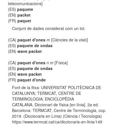
telecomunicacions]
(ES)
paquete
(EN)
packet
(FR)
paquet
Conjunt de dades considerat com un tot.
(CA)
paquet d'ones
m
[Ciències de la visió]
(ES)
paquete de ondas
(EN)
wave packet
(CA)
paquet d'ones
n m
[Física]
(ES)
paquete de ondas
(EN)
wave packet
(FR)
paquet d'onde
Font de la fitxa: UNIVERSITAT POLITÈCNICA DE
CATALUNYA; TERMCAT, CENTRE DE
TERMINOLOGIA; ENCICLOPÈDIA
CATALANA. Diccionari de física [en línia]. 2a ed.
Barcelona: TERMCAT, Centre de Terminologia, cop.
2019. (Diccionaris en Línia) (Ciència i Tecnologia)
https://www.termcat.cat/ca/diccionaris-en-linia/149