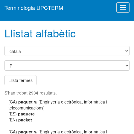
Terminologia UPCTERM
Toggl
navig
Llistat alfabètic
Llista termes
S'han trobat
2934
resultats.
(CA)
paquet
m
[Enginyeria electrònica, informàtica i
telecomunicacions]
(ES)
paquete
(EN)
packet
(CA)
paquet
m
[Enginyeria electrònica, informàtica i