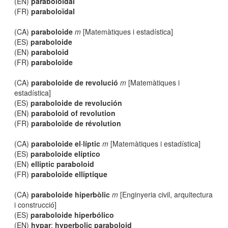
(EN)
paraboloidal
(FR)
paraboloïdal
(CA)
paraboloide
m
[Matemàtiques i estadística]
(ES)
paraboloide
(EN)
paraboloid
(FR)
paraboloïde
(CA)
paraboloide de revolució
m
[Matemàtiques i
estadística]
(ES)
paraboloide de revolución
(EN)
paraboloid of revolution
(FR)
paraboloïde de révolution
(CA)
paraboloide el·líptic
m
[Matemàtiques i estadística]
(ES)
paraboloide elíptico
(EN)
elliptic paraboloid
(FR)
paraboloïde elliptique
(CA)
paraboloide hiperbòlic
m
[Enginyeria civil, arquitectura
i construcció]
(ES)
paraboloide hiperbólico
(EN)
hypar
;
hyperbolic paraboloid