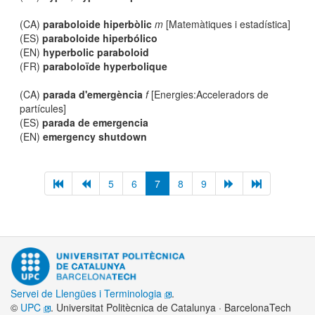
(CA)
paraboloide hiperbòlic
m
[Matemàtiques i estadística]
(ES)
paraboloide hiperbólico
(EN)
hyperbolic paraboloid
(FR)
paraboloïde hyperbolique
(CA)
parada d'emergència
f
[Energies:Acceleradors de
partícules]
(ES)
parada de emergencia
(EN)
emergency shutdown
5
6
7
8
9
Servei de Llengües i Terminologia
.
©
UPC
. Universitat Politècnica de Catalunya · BarcelonaTech