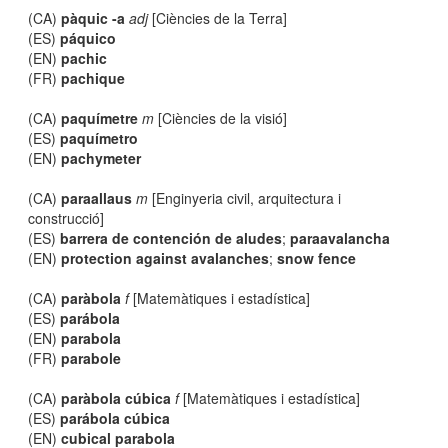
(CA)
pàquic -a
adj
[Ciències de la Terra]
(ES)
páquico
(EN)
pachic
(FR)
pachique
(CA)
paquímetre
m
[Ciències de la visió]
(ES)
paquímetro
(EN)
pachymeter
(CA)
paraallaus
m
[Enginyeria civil, arquitectura i
construcció]
(ES)
barrera de contención de aludes
;
paraavalancha
(EN)
protection against avalanches
;
snow fence
(CA)
paràbola
f
[Matemàtiques i estadística]
(ES)
parábola
(EN)
parabola
(FR)
parabole
(CA)
paràbola cúbica
f
[Matemàtiques i estadística]
(ES)
parábola cúbica
(EN)
cubical parabola