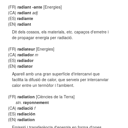
(FR)
radiant -ante
[Energies]
(CA)
radiant
adj
(ES)
radiante
(EN)
radiant
Dit dels cossos, els materials, etc. capaços d'emetre i
de propagar energia per radiació.
(FR)
radiateur
[Energies]
(CA)
radiador
m
(ES)
radiador
(EN)
radiator
Aparell amb una gran superfície d'intercanvi que
facilita la difusió de calor, que serveix per intercanviar
calor entre un termòfor i l'ambient.
(FR)
radiation
[Ciències de la Terra]
sin.
rayonnement
(CA)
radiació
f
(ES)
radiación
(EN)
radiation
Emissió i transferència d'energia en forma d'ones