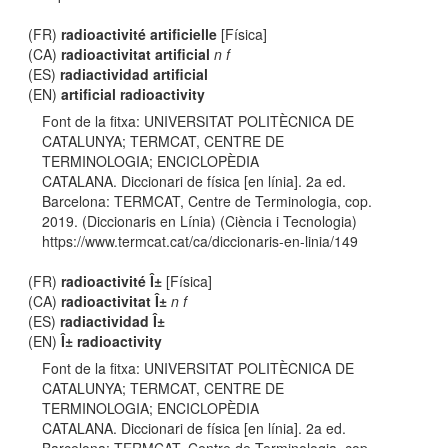
(FR)
radioactivité artificielle
[Física]
(CA)
radioactivitat artificial
n f
(ES)
radiactividad artificial
(EN)
artificial radioactivity
Font de la fitxa: UNIVERSITAT POLITÈCNICA DE
CATALUNYA; TERMCAT, CENTRE DE
TERMINOLOGIA; ENCICLOPÈDIA
CATALANA. Diccionari de física [en línia]. 2a ed.
Barcelona: TERMCAT, Centre de Terminologia, cop.
2019. (Diccionaris en Línia) (Ciència i Tecnologia)
https://www.termcat.cat/ca/diccionaris-en-linia/149
(FR)
radioactivité Î±
[Física]
(CA)
radioactivitat Î±
n f
(ES)
radiactividad Î±
(EN)
Î± radioactivity
Font de la fitxa: UNIVERSITAT POLITÈCNICA DE
CATALUNYA; TERMCAT, CENTRE DE
TERMINOLOGIA; ENCICLOPÈDIA
CATALANA. Diccionari de física [en línia]. 2a ed.