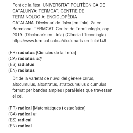
Font de la fitxa: UNIVERSITAT POLITÈCNICA DE
CATALUNYA; TERMCAT, CENTRE DE
TERMINOLOGIA; ENCICLOPÈDIA
CATALANA. Diccionari de física [en línia]. 2a ed.
Barcelona: TERMCAT, Centre de Terminologia, cop.
2019. (Diccionaris en Línia) (Ciència i Tecnologia)
https://www.termcat.cat/ca/diccionaris-en-linia/149
(FR)
radiatus
[Ciències de la Terra]
(CA)
radiatus
adj
(ES)
radiatus
(EN)
radiatus
Dit de la varietat de núvol del gènere cirrus,
altocumulus, altostratus, stratocumulus o cumulus
format per bandes amples i paral·leles que travessen
el cel.
(FR)
radical
[Matemàtiques i estadística]
(CA)
radical
m
(ES)
radical
(EN)
radical