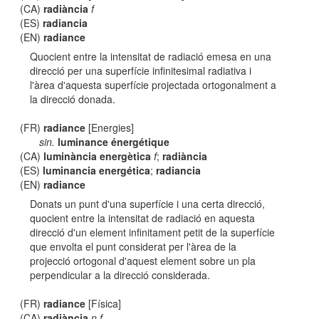
(CA)
radiància
f
(ES)
radiancia
(EN)
radiance
Quocient entre la intensitat de radiació emesa en una
direcció per una superfície infinitesimal radiativa i
l'àrea d'aquesta superfície projectada ortogonalment a
la direcció donada.
(FR)
radiance
[Energies]
sin.
luminance énergétique
(CA)
luminància energètica
f
;
radiància
(ES)
luminancia energética
;
radiancia
(EN)
radiance
Donats un punt d'una superfície i una certa direcció,
quocient entre la intensitat de radiació en aquesta
direcció d'un element infinitament petit de la superfície
que envolta el punt considerat per l'àrea de la
projecció ortogonal d'aquest element sobre un pla
perpendicular a la direcció considerada.
(FR)
radiance
[Física]
(CA)
radiància
n f