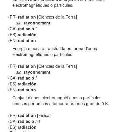
electromagnètiques o partícules.
(FR)
radiation
[Ciències de la Terra]
sin.
rayonnement
(CA)
radiació
f
(ES)
radiación
(EN)
radiation
Energia emesa o transferida en forma d'ones
electromagnètiques o partícules.
(FR)
radiation
[Ciències de la Terra]
sin.
rayonnement
(CA)
radiació
f
(ES)
radiación
(EN)
radiation
Conjunt d'ones electromagnètiques o partícules
emeses per un cos a temperatura més gran de 0 K.
(FR)
radiation
[Física]
(CA)
radiació
n f
(ES)
radiación