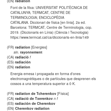
(EN)
radiation
Font de la fitxa: UNIVERSITAT POLITÈCNICA DE
CATALUNYA; TERMCAT, CENTRE DE
TERMINOLOGIA; ENCICLOPÈDIA
CATALANA. Diccionari de física [en línia]. 2a ed.
Barcelona: TERMCAT, Centre de Terminologia, cop.
2019. (Diccionaris en Línia) (Ciència i Tecnologia)
https://www.termcat.cat/ca/diccionaris-en-linia/149
(FR)
radiation
[Energies]
sin.
rayonnement
(CA)
radiació
f
(ES)
radiación
(EN)
radiation
Energia emesa i propagada en forma d'ones
electromagnètiques o de partícules que desprenen els
cossos a una temperatura superior a 0 K.
(FR)
radiation de Tcherenkov
[Física]
(CA)
radiació de Txerenkov
n f
(ES)
radiación de Cherenkov
(EN)
Cherenkov radiation