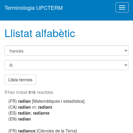
Terminologia UPCTERM
Toggl
navig
Llistat alfabètic
Llista termes
S'han trobat
816
resultats.
(FR)
radian
[Matemàtiques i estadística]
(CA)
radian
m
;
radiant
(ES)
radián
;
radiante
(EN)
radian
(FR)
radiance
[Ciències de la Terra]