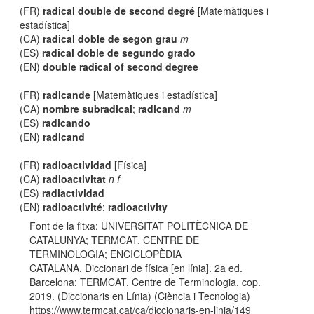
(FR)
radical double de second degré
[Matemàtiques i
estadística]
(CA)
radical doble de segon grau
m
(ES)
radical doble de segundo grado
(EN)
double radical of second degree
(FR)
radicande
[Matemàtiques i estadística]
(CA)
nombre subradical
;
radicand
m
(ES)
radicando
(EN)
radicand
(FR)
radioactividad
[Física]
(CA)
radioactivitat
n f
(ES)
radiactividad
(EN)
radioactivité
;
radioactivity
Font de la fitxa: UNIVERSITAT POLITÈCNICA DE
CATALUNYA; TERMCAT, CENTRE DE
TERMINOLOGIA; ENCICLOPÈDIA
CATALANA. Diccionari de física [en línia]. 2a ed.
Barcelona: TERMCAT, Centre de Terminologia, cop.
2019. (Diccionaris en Línia) (Ciència i Tecnologia)
https://www.termcat.cat/ca/diccionaris-en-linia/149