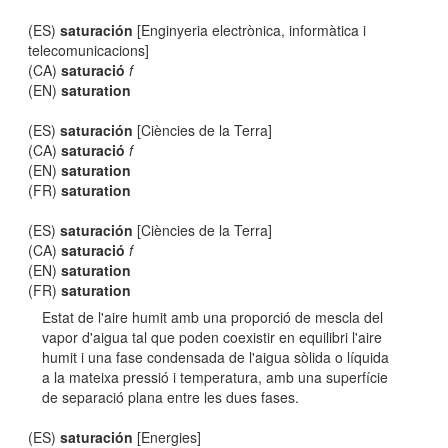
(ES)
saturación
[Enginyeria electrònica, informàtica i
telecomunicacions]
(CA)
saturació
f
(EN)
saturation
(ES)
saturación
[Ciències de la Terra]
(CA)
saturació
f
(EN)
saturation
(FR)
saturation
(ES)
saturación
[Ciències de la Terra]
(CA)
saturació
f
(EN)
saturation
(FR)
saturation
Estat de l'aire humit amb una proporció de mescla del
vapor d'aigua tal que poden coexistir en equilibri l'aire
humit i una fase condensada de l'aigua sòlida o líquida
a la mateixa pressió i temperatura, amb una superfície
de separació plana entre les dues fases.
(ES)
saturación
[Energies]