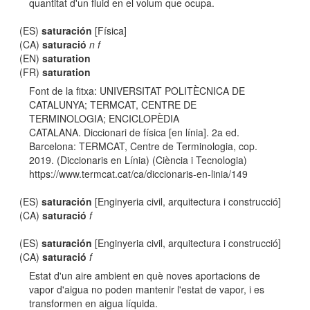
quantitat d'un fluid en el volum que ocupa.
(ES)
saturación
[Física]
(CA)
saturació
n f
(EN)
saturation
(FR)
saturation
Font de la fitxa: UNIVERSITAT POLITÈCNICA DE
CATALUNYA; TERMCAT, CENTRE DE
TERMINOLOGIA; ENCICLOPÈDIA
CATALANA. Diccionari de física [en línia]. 2a ed.
Barcelona: TERMCAT, Centre de Terminologia, cop.
2019. (Diccionaris en Línia) (Ciència i Tecnologia)
https://www.termcat.cat/ca/diccionaris-en-linia/149
(ES)
saturación
[Enginyeria civil, arquitectura i construcció]
(CA)
saturació
f
(ES)
saturación
[Enginyeria civil, arquitectura i construcció]
(CA)
saturació
f
Estat d'un aire ambient en què noves aportacions de
vapor d'aigua no poden mantenir l'estat de vapor, i es
transformen en aigua líquida.