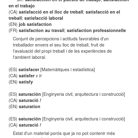
en el trabajo
(CA)
satisfacció en el lloc de treball
;
satisfacció en el
treball
;
satisfacció laboral
(EN)
job satisfaction
(FR)
satisfaction au travail
;
satisfaction professionnelle
Conjunt de percepcions i actituds favorables d'un
treballador envers el seu lloc de treball, fruit de
l'avaluació del propi treball i de les experiències de
l'ambient laboral.
(ES)
satisfacer
[Matemàtiques i estadística]
(CA)
satisfer
v tr
(EN)
satisfy
(ES)
saturación
[Enginyeria civil, arquitectura i construcció]
(CA)
saturació
f
(EN)
saturation
(ES)
saturación
[Enginyeria civil, arquitectura i construcció]
(CA)
saturació
f
Estat d'un material porós que ja no pot contenir més