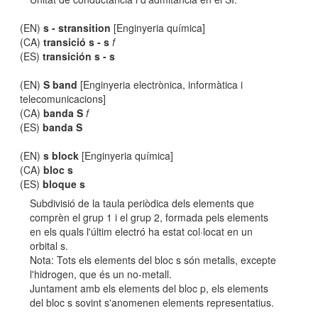
(EN)
s - stransition
[Enginyeria química]
(CA)
transició s - s
f
(ES)
transición s - s
(EN)
S band
[Enginyeria electrònica, informàtica i
telecomunicacions]
(CA)
banda S
f
(ES)
banda S
(EN)
s block
[Enginyeria química]
(CA)
bloc s
(ES)
bloque s
Subdivisió de la taula periòdica dels elements que
comprèn el grup 1 i el grup 2, formada pels elements
en els quals l'últim electró ha estat col·locat en un
orbital s.
Nota: Tots els elements del bloc s són metalls, excepte
l'hidrogen, que és un no-metall.
Juntament amb els elements del bloc p, els elements
del bloc s sovint s'anomenen elements representatius.