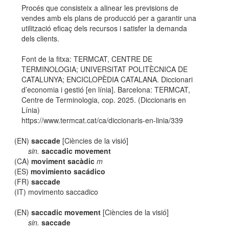
Procés que consisteix a alinear les previsions de
vendes amb els plans de producció per a garantir una
utilització eficaç dels recursos i satisfer la demanda
dels clients.
Font de la fitxa: TERMCAT, CENTRE DE
TERMINOLOGIA; UNIVERSITAT POLITÈCNICA DE
CATALUNYA; ENCICLOPÈDIA CATALANA. Diccionari
d’economia i gestió [en línia]. Barcelona: TERMCAT,
Centre de Terminologia, cop. 2025. (Diccionaris en
Línia)
https://www.termcat.cat/ca/diccionaris-en-linia/339
(EN)
saccade
[Ciències de la visió]
sin.
saccadic movement
(CA)
moviment sacàdic
m
(ES)
movimiento sacádico
(FR)
saccade
(IT) movimento saccadico
(EN)
saccadic movement
[Ciències de la visió]
sin.
saccade