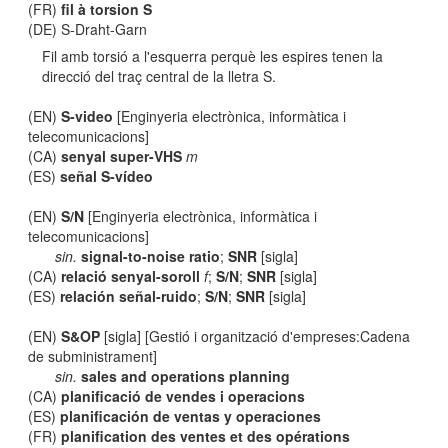
(FR)
fil à torsion S
(DE) S-Draht-Garn
Fil amb torsió a l'esquerra perquè les espires tenen la
direcció del traç central de la lletra S.
(EN)
S-video
[Enginyeria electrònica, informàtica i
telecomunicacions]
(CA)
senyal super-VHS
m
(ES)
señal S-vídeo
(EN)
S/N
[Enginyeria electrònica, informàtica i
telecomunicacions]
sin.
signal-to-noise ratio
;
SNR
[sigla]
(CA)
relació senyal-soroll
f
;
S/N
;
SNR
[sigla]
(ES)
relación señal-ruido
;
S/N
;
SNR
[sigla]
(EN)
S&OP
[sigla] [Gestió i organització d'empreses:Cadena
de subministrament]
sin.
sales and operations planning
(CA)
planificació de vendes i operacions
(ES)
planificación de ventas y operaciones
(FR)
planification des ventes et des opérations