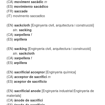
(CA)
moviment sacàdic
m
(ES)
movimiento sacádico
(FR)
saccade
(IT) movimento saccadico
(EN)
sackcloth
[Enginyeria civil, arquitectura i construcció]
sin.
sacking
(CA)
xarpellera
f
(ES)
arpillera
(EN)
sacking
[Enginyeria civil, arquitectura i construcció]
sin.
sackcloth
(CA)
xarpellera
f
(ES)
arpillera
(EN)
sacrificial acceptor
[Enginyeria química]
(CA)
acceptor de sacrifici
m
(ES)
aceptor de sacrificio
(EN)
sacrificial anode
[Enginyeria industrial:Enginyeria de
materials]
(CA)
ànode de sacrifici
(ES)
ánodo de sacrificio