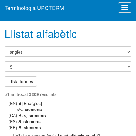
Terminologia UPCTERM
Toggl
navig
Llistat alfabètic
Llista termes
S'han trobat
3209
resultats.
(EN)
S
[Energies]
sin.
siemens
(CA)
S
m
;
siemens
(ES)
S
;
siemens
(FR)
S
;
siemens
Unitat de conductància i d'admitància en el SI.