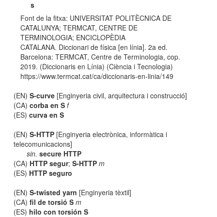
s
Font de la fitxa: UNIVERSITAT POLITÈCNICA DE
CATALUNYA; TERMCAT, CENTRE DE
TERMINOLOGIA; ENCICLOPÈDIA
CATALANA. Diccionari de física [en línia]. 2a ed.
Barcelona: TERMCAT, Centre de Terminologia, cop.
2019. (Diccionaris en Línia) (Ciència i Tecnologia)
https://www.termcat.cat/ca/diccionaris-en-linia/149
(EN)
S-curve
[Enginyeria civil, arquitectura i construcció]
(CA)
corba en S
f
(ES)
curva en S
(EN)
S-HTTP
[Enginyeria electrònica, informàtica i
telecomunicacions]
sin.
secure HTTP
(CA)
HTTP segur
;
S-HTTP
m
(ES)
HTTP seguro
(EN)
S-twisted yarn
[Enginyeria tèxtil]
(CA)
fil de torsió S
m
(ES)
hilo con torsión S