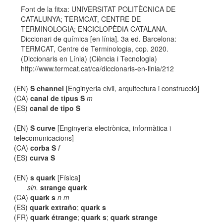
Font de la fitxa: UNIVERSITAT POLITÈCNICA DE
CATALUNYA; TERMCAT, CENTRE DE
TERMINOLOGIA; ENCICLOPÈDIA CATALANA.
Diccionari de química [en línia]. 3a ed. Barcelona:
TERMCAT, Centre de Terminologia, cop. 2020.
(Diccionaris en Línia) (Ciència i Tecnologia)
http://www.termcat.cat/ca/diccionaris-en-linia/212
(EN)
S channel
[Enginyeria civil, arquitectura i construcció]
(CA)
canal de tipus S
m
(ES)
canal de tipo S
(EN)
S curve
[Enginyeria electrònica, informàtica i
telecomunicacions]
(CA)
corba S
f
(ES)
curva S
(EN)
s quark
[Física]
sin.
strange quark
(CA)
quark s
n m
(ES)
quark extraño
;
quark s
(FR)
quark étrange
;
quark s
;
quark strange