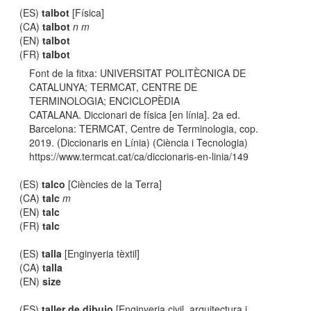
(ES)
talbot
[Física]
(CA)
talbot
n m
(EN)
talbot
(FR)
talbot
Font de la fitxa: UNIVERSITAT POLITÈCNICA DE
CATALUNYA; TERMCAT, CENTRE DE
TERMINOLOGIA; ENCICLOPÈDIA
CATALANA. Diccionari de física [en línia]. 2a ed.
Barcelona: TERMCAT, Centre de Terminologia, cop.
2019. (Diccionaris en Línia) (Ciència i Tecnologia)
https://www.termcat.cat/ca/diccionaris-en-linia/149
(ES)
talco
[Ciències de la Terra]
(CA)
talc
m
(EN)
talc
(FR)
talc
(ES)
talla
[Enginyeria tèxtil]
(CA)
talla
(EN)
size
(ES)
taller de dibujo
[Enginyeria civil, arquitectura i