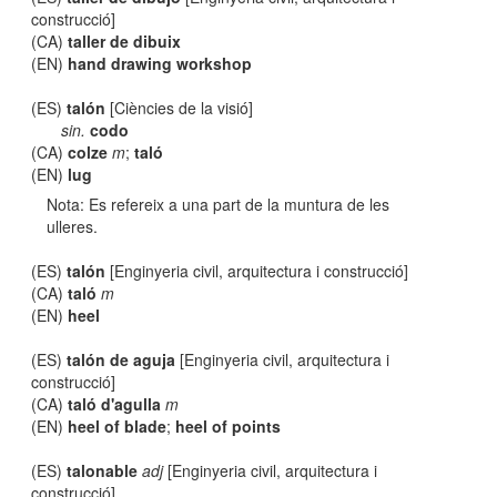
construcció]
(CA)
taller de dibuix
(EN)
hand drawing workshop
(ES)
talón
[Ciències de la visió]
sin.
codo
(CA)
colze
m
;
taló
(EN)
lug
Nota: Es refereix a una part de la muntura de les
ulleres.
(ES)
talón
[Enginyeria civil, arquitectura i construcció]
(CA)
taló
m
(EN)
heel
(ES)
talón de aguja
[Enginyeria civil, arquitectura i
construcció]
(CA)
taló d'agulla
m
(EN)
heel of blade
;
heel of points
(ES)
talonable
adj
[Enginyeria civil, arquitectura i
construcció]