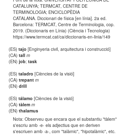
CATALUNYA; TERMCAT, CENTRE DE
TERMINOLOGIA; ENCICLOPÈDIA
CATALANA. Diccionari de física [en línia]. 2a ed.
Barcelona: TERMCAT, Centre de Terminologia, cop.
2019. (Diccionaris en Línia) (Ciència i Tecnologia)
https://www.termcat.cat/ca/diccionaris-en-linia/149
(ES)
tajo
[Enginyeria civil, arquitectura i construcció]
(CA)
tall
m
(EN)
job
;
task
(ES)
taladro
[Ciències de la visió]
(CA)
trepant
m
(EN)
drill
(ES)
tálamo
[Ciències de la visió]
(CA)
tàlem
m
(EN)
thalamus
Nota: Observeu que encara que el substantiu "tàlem"
s'escriu amb -e- els adjectius que en deriven
s'escriuen amb -a-, com "talàmic", "hipotalàmic", etc.