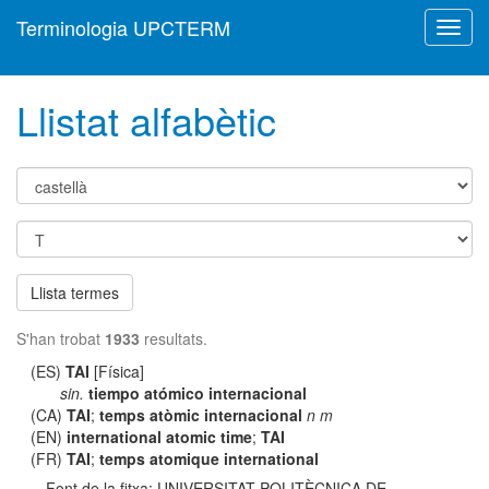
Terminologia UPCTERM
Toggl
navig
Llistat alfabètic
Llista termes
S'han trobat
1933
resultats.
(ES)
TAI
[Física]
sin.
tiempo atómico internacional
(CA)
TAI
;
temps atòmic internacional
n m
(EN)
international atomic time
;
TAI
(FR)
TAI
;
temps atomique international
Font de la fitxa: UNIVERSITAT POLITÈCNICA DE