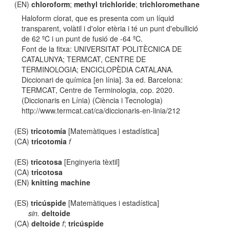
(EN)
chloroform
;
methyl trichloride
;
trichloromethane
Haloform clorat, que es presenta com un líquid
transparent, volàtil i d'olor etèria i té un punt d'ebullició
de 62 ºC i un punt de fusió de -64 ºC.
Font de la fitxa: UNIVERSITAT POLITÈCNICA DE
CATALUNYA; TERMCAT, CENTRE DE
TERMINOLOGIA; ENCICLOPÈDIA CATALANA.
Diccionari de química [en línia]. 3a ed. Barcelona:
TERMCAT, Centre de Terminologia, cop. 2020.
(Diccionaris en Línia) (Ciència i Tecnologia)
http://www.termcat.cat/ca/diccionaris-en-linia/212
(ES)
tricotomía
[Matemàtiques i estadística]
(CA)
tricotomia
f
(ES)
tricotosa
[Enginyeria tèxtil]
(CA)
tricotosa
(EN)
knitting machine
(ES)
tricúspide
[Matemàtiques i estadística]
sin.
deltoide
(CA)
deltoide
f
;
tricúspide