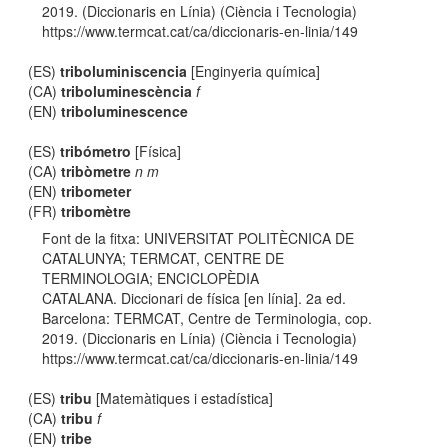
2019. (Diccionaris en Línia) (Ciència i Tecnologia)
https://www.termcat.cat/ca/diccionaris-en-linia/149
(ES)
triboluminiscencia
[Enginyeria química]
(CA)
triboluminescència
f
(EN)
triboluminescence
(ES)
tribómetro
[Física]
(CA)
tribòmetre
n m
(EN)
tribometer
(FR)
tribomètre
Font de la fitxa: UNIVERSITAT POLITÈCNICA DE
CATALUNYA; TERMCAT, CENTRE DE
TERMINOLOGIA; ENCICLOPÈDIA
CATALANA. Diccionari de física [en línia]. 2a ed.
Barcelona: TERMCAT, Centre de Terminologia, cop.
2019. (Diccionaris en Línia) (Ciència i Tecnologia)
https://www.termcat.cat/ca/diccionaris-en-linia/149
(ES)
tribu
[Matemàtiques i estadística]
(CA)
tribu
f
(EN)
tribe