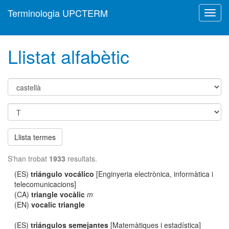
Terminologia UPCTERM
Toggl
navig
Llistat alfabètic
Llista termes
S'han trobat
1933
resultats.
(ES)
triángulo vocálico
[Enginyeria electrònica, informàtica i
telecomunicacions]
(CA)
triangle vocàlic
m
(EN)
vocalic triangle
(ES)
triángulos semejantes
[Matemàtiques i estadística]