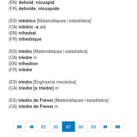
(EN)
deltoid
;
tricuspid
(FR)
deltoïde
;
tricuspide
(ES)
triédrico
[Matemàtiques i estadística]
(CA)
trièdric -a
adj
(EN)
trihedral
(FR)
trihèdrique
(ES)
triedro
[Matemàtiques i estadística]
(CA)
triedre
m
(EN)
trihedron
(FR)
trièdre
(ES)
triedro
[Enginyeria mecànica]
(CA)
tríedre [o triedre]
m
(ES)
triedro de Frénet
[Matemàtiques i estadística]
(CA)
triedre de Frenet
m
85
86
87
88
89