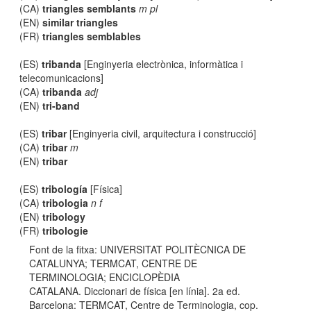
(CA)
triangles semblants
m pl
(EN)
similar triangles
(FR)
triangles semblables
(ES)
tribanda
[Enginyeria electrònica, informàtica i
telecomunicacions]
(CA)
tribanda
adj
(EN)
tri-band
(ES)
tribar
[Enginyeria civil, arquitectura i construcció]
(CA)
tribar
m
(EN)
tribar
(ES)
tribología
[Física]
(CA)
tribologia
n f
(EN)
tribology
(FR)
tribologie
Font de la fitxa: UNIVERSITAT POLITÈCNICA DE
CATALUNYA; TERMCAT, CENTRE DE
TERMINOLOGIA; ENCICLOPÈDIA
CATALANA. Diccionari de física [en línia]. 2a ed.
Barcelona: TERMCAT, Centre de Terminologia, cop.