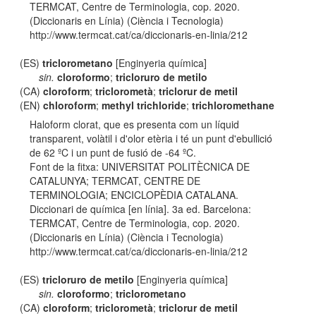
TERMCAT, Centre de Terminologia, cop. 2020.
(Diccionaris en Línia) (Ciència i Tecnologia)
http://www.termcat.cat/ca/diccionaris-en-linia/212
(ES)
triclorometano
[Enginyeria química]
sin.
cloroformo
;
tricloruro de metilo
(CA)
cloroform
;
triclorometà
;
triclorur de metil
(EN)
chloroform
;
methyl trichloride
;
trichloromethane
Haloform clorat, que es presenta com un líquid
transparent, volàtil i d'olor etèria i té un punt d'ebullició
de 62 ºC i un punt de fusió de -64 ºC.
Font de la fitxa: UNIVERSITAT POLITÈCNICA DE
CATALUNYA; TERMCAT, CENTRE DE
TERMINOLOGIA; ENCICLOPÈDIA CATALANA.
Diccionari de química [en línia]. 3a ed. Barcelona:
TERMCAT, Centre de Terminologia, cop. 2020.
(Diccionaris en Línia) (Ciència i Tecnologia)
http://www.termcat.cat/ca/diccionaris-en-linia/212
(ES)
tricloruro de metilo
[Enginyeria química]
sin.
cloroformo
;
triclorometano
(CA)
cloroform
;
triclorometà
;
triclorur de metil