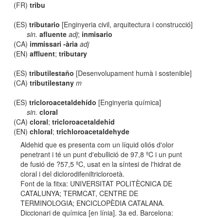
(FR)
tribu
(ES)
tributario
[Enginyeria civil, arquitectura i construcció]
sin.
afluente
adj
;
inmisario
(CA)
immissari -ària
adj
(EN)
affluent
;
tributary
(ES)
tributilestaño
[Desenvolupament humà i sostenible]
(CA)
tributilestany
m
(ES)
tricloroacetaldehído
[Enginyeria química]
sin.
cloral
(CA)
cloral
;
tricloroacetaldehid
(EN)
chloral
;
trichloroacetaldehyde
Aldehid que es presenta com un líquid oliós d'olor
penetrant i té un punt d'ebullició de 97,8 ºC i un punt
de fusió de ?57,5 ºC, usat en la síntesi de l'hidrat de
cloral i del diclorodifeniltricloroetà.
Font de la fitxa: UNIVERSITAT POLITÈCNICA DE
CATALUNYA; TERMCAT, CENTRE DE
TERMINOLOGIA; ENCICLOPÈDIA CATALANA.
Diccionari de química [en línia]. 3a ed. Barcelona: