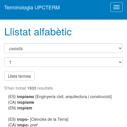
Terminologia UPCTERM
Toggl
navig
Llistat alfabètic
Llista termes
S'han trobat
1933
resultats.
(ES)
tropismo
[Enginyeria civil, arquitectura i construcció]
(CA)
tropisme
(EN)
tropism
(ES)
tropo-
[Ciències de la Terra]
(CA)
tropo-
pref