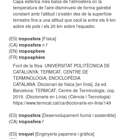
Capa esfèrica més baixa de l'atmosfera on la
temperatura de l'aire disminueix de forma gairebé
constant amb l'altitud i s'estén des de la superfície
terrestre fins a una altitud que oscil·la entre els 9 km
sobre els pols i els 20 km sobre l'equador.
(ES)
troposfera
[Física]
(CA)
troposfera
n f
(EN)
troposphere
(FR)
troposphère
Font de la fitxa: UNIVERSITAT POLITÈCNICA DE
CATALUNYA; TERMCAT, CENTRE DE
TERMINOLOGIA; ENCICLOPÈDIA
CATALANA. Diccionari de física [en línia]. 2a ed.
Barcelona: TERMCAT, Centre de Terminologia, cop.
2019. (Diccionaris en Línia) (Ciència i Tecnologia)
https://www.termcat.cat/ca/diccionaris-en-linia/149
(ES)
troposfera
[Desenvolupament humà i sostenible]
(CA)
troposfera
f
(ES)
troquel
[Enginyeria paperera i gràfica]