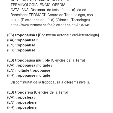
TERMINOLOGIA; ENCICLOPÈDIA
CATALANA. Diccionari de física [en línia]. 2a ed.
Barcelona: TERMCAT, Centre de Terminologia, cop.
2019. (Diccionaris en Línia) (Ciència i Tecnologia)
https://www.termcat.cat/ca/diccionaris-en-linia/149
(ES)
tropopausa
f
[Enginyeria aeronàutica:Meteorologia]
(CA)
tropopausa
f
(EN)
tropopause
(FR)
tropopause
(ES)
tropopausa múltiple
[Ciències de la Terra]
(CA)
tropopausa múltiple
f
(EN)
multiple tropopause
(FR)
tropopause multiple
Discontinuïtat de la tropopausa a diferents nivells.
(ES)
troposfera
[Ciències de la Terra]
(CA)
troposfera
f
(EN)
troposphere
(FR)
troposphère