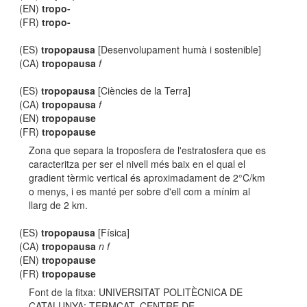
(EN)
tropo-
(FR)
tropo-
(ES)
tropopausa
[Desenvolupament humà i sostenible]
(CA)
tropopausa
f
(ES)
tropopausa
[Ciències de la Terra]
(CA)
tropopausa
f
(EN)
tropopause
(FR)
tropopause
Zona que separa la troposfera de l'estratosfera que es
caracteritza per ser el nivell més baix en el qual el
gradient tèrmic vertical és aproximadament de 2°C/km
o menys, i es manté per sobre d'ell com a mínim al
llarg de 2 km.
(ES)
tropopausa
[Física]
(CA)
tropopausa
n f
(EN)
tropopause
(FR)
tropopause
Font de la fitxa: UNIVERSITAT POLITÈCNICA DE
CATALUNYA; TERMCAT, CENTRE DE