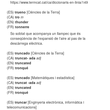
https://www.termcat.cat/ca/diccionaris-en-linia/149
(ES)
trueno
[Ciències de la Terra]
(CA)
tro
m
(EN)
thunder
(FR)
tonnerre
So sobtat que acompanya un llampec que és
conseqüència de l'expansió de l'aire al pas de la
descàrrega elèctrica.
(ES)
truncado
[Ciències de la Terra]
(CA)
truncat- ada
adj
(EN)
truncated
(FR)
tronqué
(ES)
truncado
[Matemàtiques i estadística]
(CA)
truncat -ada
adj
(EN)
truncated
(FR)
tronqué
(ES)
truncar
[Enginyeria electrònica, informàtica i
telecomunicacions]