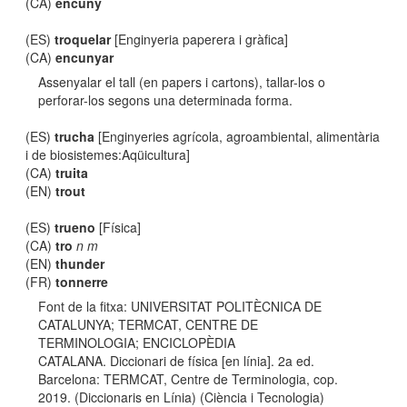
(CA)
encuny
(ES)
troquelar
[Enginyeria paperera i gràfica]
(CA)
encunyar
Assenyalar el tall (en papers i cartons), tallar-los o
perforar-los segons una determinada forma.
(ES)
trucha
[Enginyeries agrícola, agroambiental, alimentària
i de biosistemes:Aqüicultura]
(CA)
truita
(EN)
trout
(ES)
trueno
[Física]
(CA)
tro
n m
(EN)
thunder
(FR)
tonnerre
Font de la fitxa: UNIVERSITAT POLITÈCNICA DE
CATALUNYA; TERMCAT, CENTRE DE
TERMINOLOGIA; ENCICLOPÈDIA
CATALANA. Diccionari de física [en línia]. 2a ed.
Barcelona: TERMCAT, Centre de Terminologia, cop.
2019. (Diccionaris en Línia) (Ciència i Tecnologia)