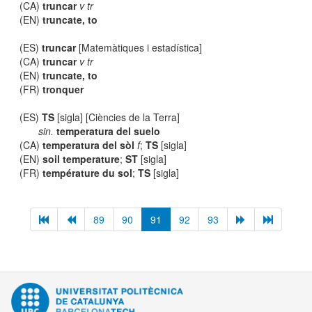
(CA)
truncar
v tr
(EN)
truncate, to
(ES)
truncar
[Matemàtiques i estadística]
(CA)
truncar
v tr
(EN)
truncate, to
(FR)
tronquer
(ES)
TS
[sigla] [Ciències de la Terra]
sin.
temperatura del suelo
(CA)
temperatura del sòl
f
;
TS
[sigla]
(EN)
soil temperature
;
ST
[sigla]
(FR)
température du sol
;
TS
[sigla]
89
90
91
92
93